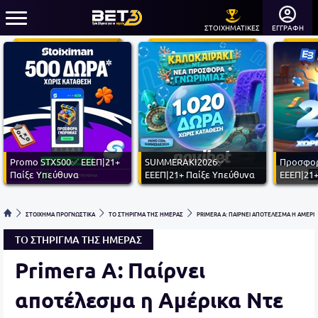
ΣΤΟΙΧΗΜΑΤΙΚΕΣ
ΕΓΓΡΑΦΗ
Promo STX500✅ ΕΕΕΠ|21+
SUMMERAKI2026✅
Προσφορ
Παίξε Υπεύθυνα
ΕΕΕΠ|21+ Παίξε Υπεύθυνα
ΕΕΕΠ|21+
ΣΤΟΙΧΗΜΑ ΠΡΟΓΝΩΣΤΙΚΑ
ΤΟ ΣΤΗΡΙΓΜΑ ΤΗΣ ΗΜΕΡΑΣ
PRIMERA A: ΠΑΙΡΝΕΙ ΑΠΟΤΕΛΕΣΜΑ Η ΑΜΕΡΙΚ
ΤΟ ΣΤΗΡΙΓΜΑ ΤΗΣ ΗΜΕΡΑΣ
Primera A: Παίρνει
αποτέλεσμα η Αμέρικα Ντε