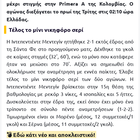
μέχρι στιγμής στην Primera A της Κολομβίας. Ο
αγώνας διεξάγεται το πρωί της Τρίτης στις 02:10 ώρα
Ελλάδας.
Τέλος το μίνι νικηφόρο σερί
Η Ιντεπεντιέντε Μεντεγίν ηττήθηκε 2-1 εκτός έδρας από
τη Σάντα Φε στο προηγούμενο ματς. Δέχθηκε τα γκολ
σε καίριες στιγμές (32', 60'), ενώ το μόνο που κατάφερε
ήταν να μειώσει στο 70'. Αξίζει να σημειωθεί ότι
ολοκλήρωσε την αναμέτρηση με εννέα παίκτες. Έλαβε
τέλος το μίνι νικηφόρο σερί των δύο αγώνων. Η
Ιντεπεντιέντε Μεντεγίν βρίσκεται στην 15η θέση της
βαθμολογίας με ρεκόρ 3 νίκες, 4 ισοπαλίες και 5 ήττες.
Δυσκολεύεται στην έδρα της, εκεί όπου έχει μόνο ένα
τρίποντο σε σύνολο πέντε αναμετρήσεων (1-2-2).
Τιμωρημένοι είναι οι Μορένο (μέσος, 12 συμμετοχές/1
γκολ) και Σέρνα (μέσος, 11 συμμετοχές/2 γκολ).
💣 Εδώ κάτι νέο και αποκλειστικό!