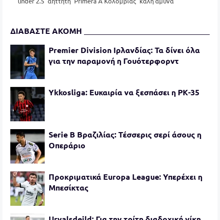
under 2.5
αήττητη
Primera A Κολομβίας
καλή άμυνα
ΔΙΑΒΑΣΤΕ ΑΚΟΜΗ
Premier Division Ιρλανδίας: Τα δίνει όλα
για την παραμονή η Γουότερφορντ
Ykkosliga: Ευκαιρία να ξεσπάσει η ΡΚ-35
Serie B Βραζιλίας: Τέσσερις σερί άσους η
Οπεράριο
Προκριματικά Europa League: Υπερέχει η
Μπεσίκτας
Urvalsdeild: Για την τρίτη διαδοχική νίκη