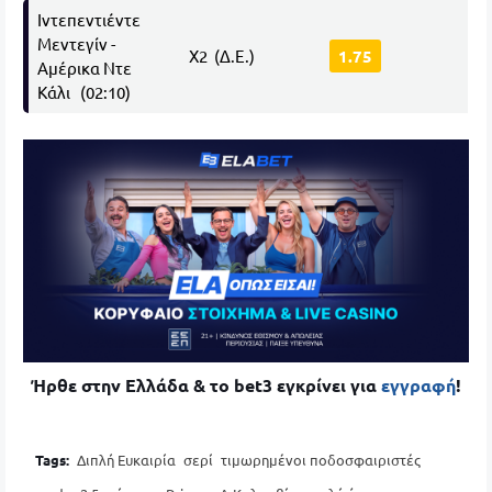
Ιντεπεντιέντε
Μεντεγίν -
Χ2 (Δ.Ε.)
1.75
Αμέρικα Ντε
Κάλι (02:10)
Ήρθε στην Ελλάδα & το bet3 εγκρίνει για
εγγραφή
!
Tags:
Διπλή Ευκαιρία
σερί
τιμωρημένοι ποδοσφαιριστές