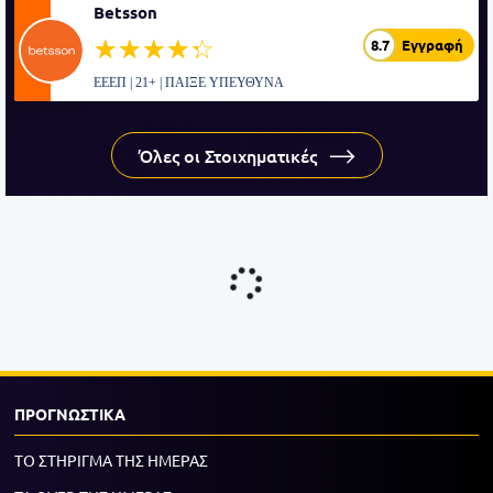
Betsson
☆☆☆☆☆
★★★★★
8.7
Εγγραφή
ΕΕΕΠ | 21+ | ΠΑΙΞΕ ΥΠΕΥΘΥΝΑ
Όλες οι Στοιχηματικές
ΠΡΟΓΝΩΣΤΙΚΑ
ΤΟ ΣΤΗΡΙΓΜΑ ΤΗΣ ΗΜΕΡΑΣ