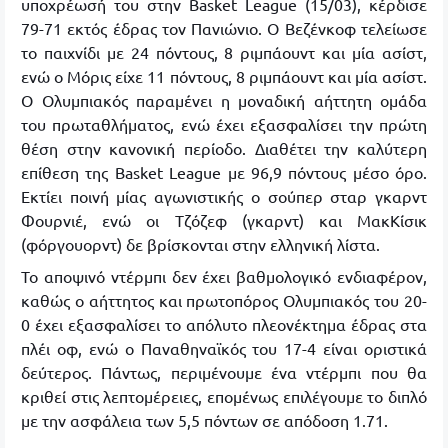
υποχρέωσή του στην Basket League (15/03), κέρδισε
79-71 εκτός έδρας τον Πανιώνιο. Ο Βεζένκοφ τελείωσε
το παιχνίδι με 24 πόντους, 8 ριμπάουντ και μία ασίστ,
ενώ ο Μόρις είχε 11 πόντους, 8 ριμπάουντ και μία ασίστ.
Ο Ολυμπιακός παραμένει η μοναδική αήττητη ομάδα
του πρωταθλήματος, ενώ έχει εξασφαλίσει την πρώτη
θέση στην κανονική περίοδο. Διαθέτει την καλύτερη
επίθεση της Basket League με 96,9 πόντους μέσο όρο.
Εκτίει ποινή μίας αγωνιστικής ο σούπερ σταρ γκαρντ
Φουρνιέ, ενώ οι Τζόζεφ (γκαρντ) και ΜακΚίσικ
(φόργουορντ) δε βρίσκονται στην ελληνική λίστα.
Το αποψινό ντέρμπι δεν έχει βαθμολογικό ενδιαφέρον,
καθώς ο αήττητος και πρωτοπόρος Ολυμπιακός του 20-
0 έχει εξασφαλίσει το απόλυτο πλεονέκτημα έδρας στα
πλέι οφ, ενώ ο Παναθηναϊκός του 17-4 είναι οριστικά
δεύτερος. Πάντως, περιμένουμε ένα ντέρμπι που θα
κριθεί στις λεπτομέρειες, επομένως επιλέγουμε το διπλό
με την ασφάλεια των 5,5 πόντων σε απόδοση 1.71.