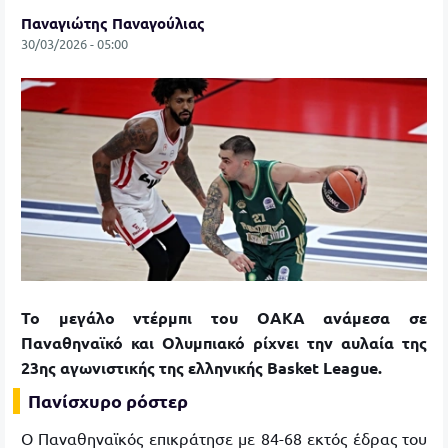
Παναγιώτης Παναγούλιας
30/03/2026 - 05:00
Το μεγάλο ντέρμπι του ΟΑΚΑ ανάμεσα σε
Παναθηναϊκό και Ολυμπιακό ρίχνει την αυλαία της
23ης αγωνιστικής της ελληνικής Basket League.
Πανίσχυρο ρόστερ
Ο Παναθηναϊκός επικράτησε με 84-68 εκτός έδρας του