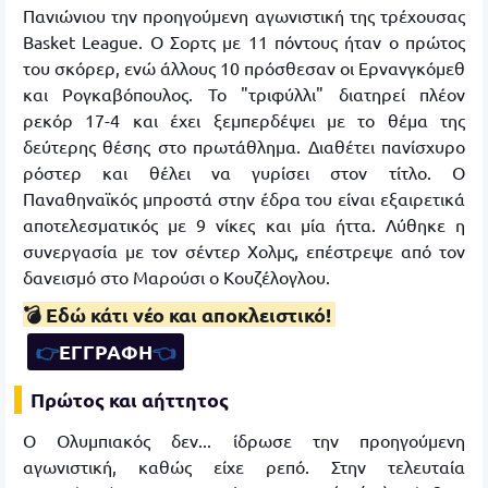
Πανιώνιου την προηγούμενη αγωνιστική της τρέχουσας
Basket League. Ο Σορτς με 11 πόντους ήταν ο πρώτος
του σκόρερ, ενώ άλλους 10 πρόσθεσαν οι Ερνανγκόμεθ
και Ρογκαβόπουλος. Το "τριφύλλι" διατηρεί πλέον
ρεκόρ 17-4 και έχει ξεμπερδέψει με το θέμα της
δεύτερης θέσης στο πρωτάθλημα. Διαθέτει πανίσχυρο
ρόστερ και θέλει να γυρίσει στον τίτλο. Ο
Παναθηναϊκός μπροστά στην έδρα του είναι εξαιρετικά
αποτελεσματικός με 9 νίκες και μία ήττα. Λύθηκε η
συνεργασία με τον σέντερ Χολμς, επέστρεψε από τον
δανεισμό στο Μαρούσι ο Κουζέλογλου.
💣 Εδώ κάτι νέο και αποκλειστικό!
👉
ΕΓΓΡΑΦΗ
👈
Πρώτος και αήττητος
Ο Ολυμπιακός δεν... ίδρωσε την προηγούμενη
αγωνιστική, καθώς είχε ρεπό. Στην τελευταία