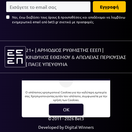
Εγγραφή
Ναι, έχω διαβάσει τους όρους & προυποθέσεις και αποδέχομαι να λαμβάνω
ενημερωτικά email από bet3.gr σχετικά με προσφορές.
21+ | ΑΡΜΟΔΙΟΣ ΡΥΘΜΙΣΤΗΣ ΕΕΕΠ |
ΚΙΝΔΥΝΟΣ ΕΘΙΣΜΟΥ & ΑΠΩΛΕΙΑΣ ΠΕΡΙΟΥΣΙΑΣ
|
ΠΑΙΞΕ ΥΠΕΥΘΥΝΑ
21+
Ο ιστότοπος χρησιμοποιεί Cookies για την καλύτερη εμπειρία
σας. Χρησιμοποιώντας αυτόν τον ιστότοπο, συμφωνείτε με την
χρήση των Cookies.
Πολιτική Απορρήτου |
Θέσεις εργασίας
OK
© 2011 - 2026 Bet3
Developed by
Digital Winners