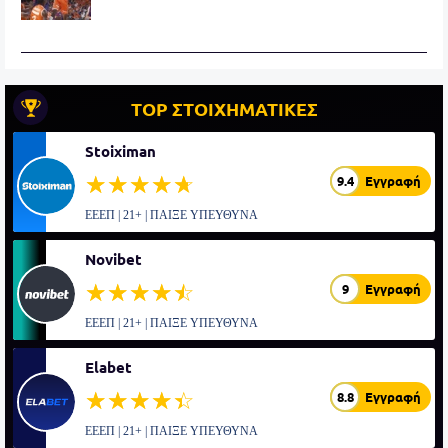
TOP ΣΤΟΙΧΗΜΑΤΙΚΕΣ
Stoiximan
☆☆☆☆☆
★★★★★
9.4
Εγγραφή
ΕΕΕΠ | 21+ | ΠΑΙΞΕ ΥΠΕΥΘΥΝΑ
Novibet
☆☆☆☆☆
★★★★★
9
Εγγραφή
ΕΕΕΠ | 21+ | ΠΑΙΞΕ ΥΠΕΥΘΥΝΑ
Elabet
☆☆☆☆☆
★★★★★
8.8
Εγγραφή
ΕΕΕΠ | 21+ | ΠΑΙΞΕ ΥΠΕΥΘΥΝΑ