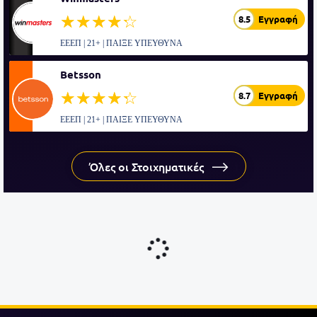
☆☆☆☆☆
★★★★★
8.5
Εγγραφή
ΕΕΕΠ | 21+ | ΠΑΙΞΕ ΥΠΕΥΘΥΝΑ
Betsson
☆☆☆☆☆
★★★★★
8.7
Εγγραφή
ΕΕΕΠ | 21+ | ΠΑΙΞΕ ΥΠΕΥΘΥΝΑ
Όλες οι Στοιχηματικές