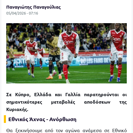
Παναγιώτης Παναγούλιας
05/04/2026 - 07:16
Σε Κύπρο, Ελλάδα και Γαλλία παρατηρούνται οι
σημαντικότερες μεταβολές αποδόσεων της
Κυριακής.
Εθνικός Άχνας - Ανόρθωση
Θα ξεκινήσουμε από τον αγώνα ανάμεσα σε Εθνικό