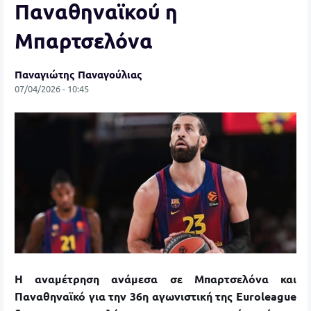
Παναθηναϊκού η
Μπαρτσελόνα
Παναγιώτης Παναγούλιας
07/04/2026 - 10:45
Η αναμέτρηση ανάμεσα σε Μπαρτσελόνα και
Παναθηναϊκό για την 36η αγωνιστική της Euroleague