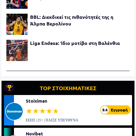
BBL: Διεκδικεί τις πιθανότητές της η
Άλμπα Βερολίνου
Liga Endesa: Ίδιο μοτίβο στη Βαλένθια
TOP ΣΤΟΙΧΗΜΑΤΙΚΕΣ
Stoiximan
☆☆☆☆☆
★★★★★
9.4
Εγγραφή
ΕΕΕΠ | 21+ | ΠΑΙΞΕ ΥΠΕΥΘΥΝΑ
Novibet