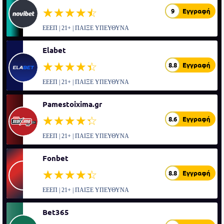
☆☆☆☆☆
★★★★★
9
Εγγραφή
ΕΕΕΠ | 21+ | ΠΑΙΞΕ ΥΠΕΥΘΥΝΑ
Elabet
☆☆☆☆☆
★★★★★
8.8
Εγγραφή
ΕΕΕΠ | 21+ | ΠΑΙΞΕ ΥΠΕΥΘΥΝΑ
Pamestoixima.gr
☆☆☆☆☆
★★★★★
8.6
Εγγραφή
ΕΕΕΠ | 21+ | ΠΑΙΞΕ ΥΠΕΥΘΥΝΑ
Fonbet
☆☆☆☆☆
★★★★★
8.8
Εγγραφή
ΕΕΕΠ | 21+ | ΠΑΙΞΕ ΥΠΕΥΘΥΝΑ
Bet365