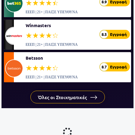
☆☆☆☆☆
★★★★★
8.9
Εγγραφή
ΕΕΕΠ | 21+ | ΠΑΙΞΕ ΥΠΕΥΘΥΝΑ
Winmasters
☆☆☆☆☆
★★★★★
8.5
Εγγραφή
ΕΕΕΠ | 21+ | ΠΑΙΞΕ ΥΠΕΥΘΥΝΑ
Betsson
☆☆☆☆☆
★★★★★
8.7
Εγγραφή
ΕΕΕΠ | 21+ | ΠΑΙΞΕ ΥΠΕΥΘΥΝΑ
Όλες οι Στοιχηματικές