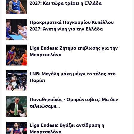
2027: Και τώρα τρέχει η Ελλάδα
Προκριματικά Παγκοσμίου Κυπέλλου
2027: Άνετη νίκη για την Ελλάδα
Liga Endesa: Ζήτημα επιβίωσης για την
Μπαρτσελόνα
LNB: Μεγάλη μάχη μέχρι το τέλος στο
Παρίσι
Παναθηναϊκός - Ομπράντοβιτς: Μα δεν
τελειώσαμε...
Liga Endesa: Βγάζει αντίδραση η
Μπαρτσελόνα