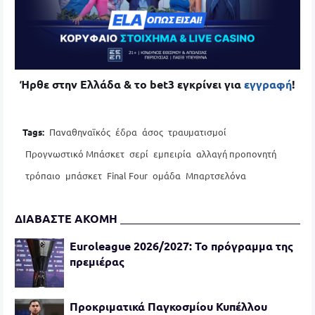
Ήρθε στην Ελλάδα & το bet3 εγκρίνει για
εγγραφή
!
Tags:
Παναθηναϊκός
έδρα
άσος
τραυματισμοί
Προγνωστικό Μπάσκετ
σερί
εμπειρία
αλλαγή προπονητή
τρόπαιο
μπάσκετ
Final Four
ομάδα
Μπαρτσελόνα
ΔΙΑΒΑΣΤΕ ΑΚΟΜΗ
Euroleague 2026/2027: Το πρόγραμμα της
πρεμιέρας
Προκριματικά Παγκοσμίου Κυπέλλου