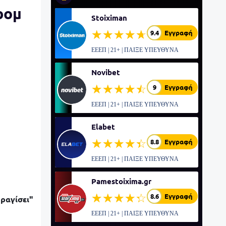
ρομ
Stoiximan
☆☆☆☆☆
★★★★★
9.4
Εγγραφή
ΕΕΕΠ | 21+ | ΠΑΙΞΕ ΥΠΕΥΘΥΝΑ
Novibet
☆☆☆☆☆
★★★★★
9
Εγγραφή
ΕΕΕΠ | 21+ | ΠΑΙΞΕ ΥΠΕΥΘΥΝΑ
Elabet
☆☆☆☆☆
★★★★★
8.8
Εγγραφή
ΕΕΕΠ | 21+ | ΠΑΙΞΕ ΥΠΕΥΘΥΝΑ
Pamestoixima.gr
☆☆☆☆☆
★★★★★
8.6
Εγγραφή
φραγίσει"
ΕΕΕΠ | 21+ | ΠΑΙΞΕ ΥΠΕΥΘΥΝΑ