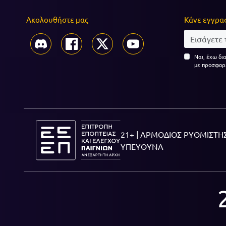
Ακολουθήστε μας
Κάνε εγγρα
Ναι, έχω δι
με προσφορ
21+ | ΑΡΜΟΔΙΟΣ ΡΥΘΜΙΣΤΗΣ
ΥΠΕΥΘΥΝΑ