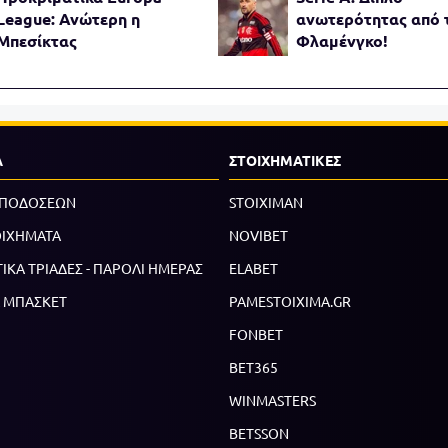
League: Ανώτερη η
ανωτερότητας από 
Μπεσίκτας
Φλαμένγκο!
Α
ΣΤΟΙΧΗΜΑΤΙΚΕΣ
ΑΠΟΔΟΣΕΩΝ
STOIXIMAN
ΟΙΧΗΜΑΤΑ
NOVIBET
ΚΑ ΤΡΙΑΔΕΣ - ΠΑΡΟΛΙ ΗΜΕΡΑΣ
ELABET
 ΜΠΑΣΚΕΤ
PAMESTOIXIMA.GR
FONBET
BET365
WINMASTERS
BETSSON