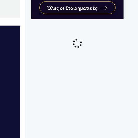
Όλες οι Στοιχηματικές