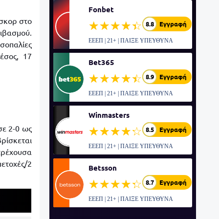
Fonbet
 σκορ στο
☆☆☆☆☆
★★★★★
8.8
Εγγραφή
βιβασμού.
ΕΕΕΠ | 21+ | ΠΑΙΞΕ ΥΠΕΥΘΥΝΑ
ισοπαλίες
έσος, 17
Bet365
☆☆☆☆☆
★★★★★
8.9
Εγγραφή
ΕΕΕΠ | 21+ | ΠΑΙΞΕ ΥΠΕΥΘΥΝΑ
Winmasters
σε 2-0 ως
☆☆☆☆☆
★★★★★
8.5
Εγγραφή
βρίσκεται
ΕΕΕΠ | 21+ | ΠΑΙΞΕ ΥΠΕΥΘΥΝΑ
 τρέχουσα
μετοχές/2
Betsson
☆☆☆☆☆
★★★★★
8.7
Εγγραφή
ΕΕΕΠ | 21+ | ΠΑΙΞΕ ΥΠΕΥΘΥΝΑ