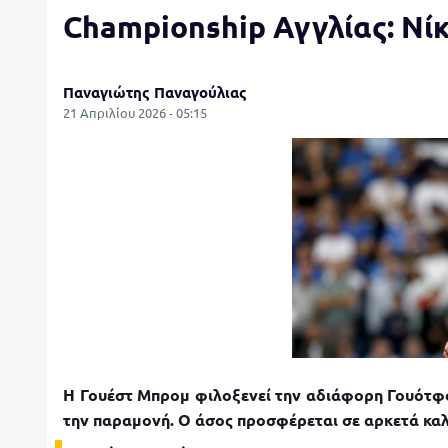
Championship Αγγλίας: Νί
Παναγιώτης Παναγούλιας
21 Απριλίου 2026 - 05:15
Η Γουέστ Μπρομ φιλοξενεί την αδιάφορη Γουότφορντ
την παραμονή. Ο άσος προσφέρεται σε αρκετά κα