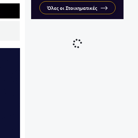
Όλες οι Στοιχηματικές