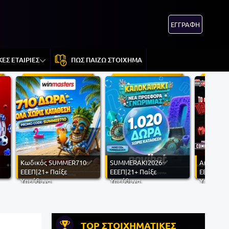
ΕΓΓΡΑΦΗ
ΕΣ ΕΤΑΙΡΙΕΣ
ΠΩΣ ΠΑΙΖΩ ΣΤΟΙΧΗΜΑ
Κωδικός SUMMER710✅
SUMMERAKI2026✅
Αποκλεισ
ΕΕΕΠ|21+ Παίξε
ΕΕΕΠ|21+ Παίξε
ΕΕΕΠ|21+
Υπεύθυνα
Υπεύθυνα
Υπεύθυν
TOP ΣΤΟΙΧΗΜΑΤΙΚΕΣ