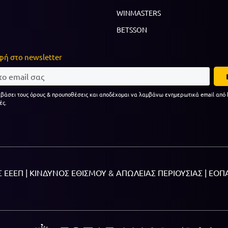
WINMASTERS
BETSSON
φή στο newsletter
αβάσει τους όρους & προυποθέσεις και αποδέχομαι να λαμβάνω ενημερωτικά email από b
ές.
 ΕΕΕΠ | ΚΙΝΔΥΝΟΣ ΕΘΙΣΜΟΥ & ΑΠΩΛΕΙΑΣ ΠΕΡΙΟΥΣΙΑΣ |
ΕΟΠΑ