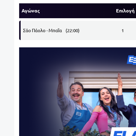
Αγώνας
Επιλογή
Σάο Πάολο - Μπαΐα (22:00)
1