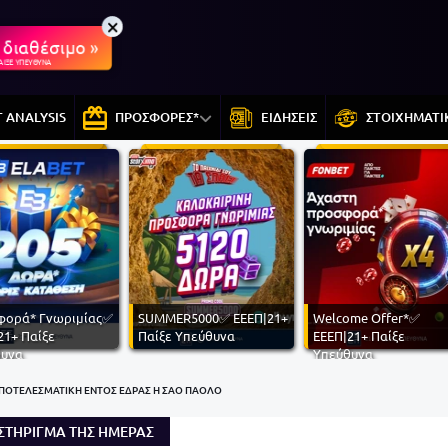
 διαθέσιμο »
 ΠΑΙΞΕ ΥΠΕΥΘΥΝΑ
 ANALYSIS
ΠΡΟΣΦΟΡΕΣ*
ΕΙΔΗΣΕΙΣ
ΣΤΟΙΧΗΜΑΤΙΚ
φορά* Γνωριμίας✅
SUMMER5000✅ ΕΕΕΠ|21+
Welcome Offer*✅
21+ Παίξε
Παίξε Υπεύθυνα
ΕΕΕΠ|21+ Παίξε
θυνα
Υπεύθυνα
 ΑΠΟΤΕΛΕΣΜΑΤΙΚΗ ΕΝΤΟΣ ΕΔΡΑΣ Η ΣΑΟ ΠΑΟΛΟ
ΣΤΗΡΙΓΜΑ ΤΗΣ ΗΜΕΡΑΣ