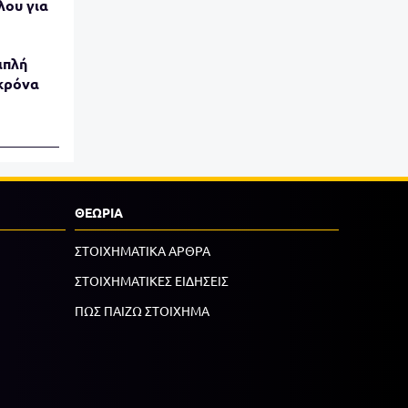
λου για
ιπλή
σκρόνα
ΘΕΩΡΙΑ
ΣΤΟΙΧΗΜΑΤΙΚΑ ΑΡΘΡΑ
ΣΤΟΙΧΗΜΑΤΙΚΕΣ ΕΙΔΗΣΕΙΣ
ΠΩΣ ΠΑΙΖΩ ΣΤΟΙΧΗΜΑ