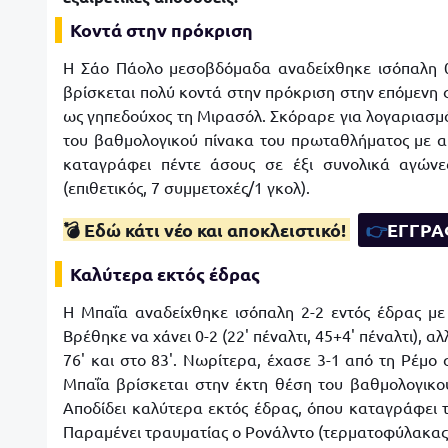
Κοντά στην πρόκριση
Η Σάο Πάολο μεσοβδόμαδα αναδείχθηκε ισόπαλη 0-
βρίσκεται πολύ κοντά στην πρόκριση στην επόμενη φ
ως γηπεδούχος τη Μιρασόλ. Σκόραρε για λογαριασμό 
του βαθμολογικού πίνακα του πρωταθλήματος με απο
καταγράφει πέντε άσους σε έξι συνολικά αγώνες
(επιθετικός, 7 συμμετοχές/1 γκολ).
💣 Εδώ κάτι νέο και αποκλειστικό!
👉
ΕΓΓΡ
Καλύτερα εκτός έδρας
Η Μπαΐα αναδείχθηκε ισόπαλη 2-2 εντός έδρας με 
Βρέθηκε να χάνει 0-2 (22' πέναλτι, 45+4' πέναλτι),
76' και στο 83'. Νωρίτερα, έχασε 3-1 από τη Ρέμο
Μπαΐα βρίσκεται στην έκτη θέση του βαθμολογικού 
Αποδίδει καλύτερα εκτός έδρας, όπου καταγράφει τ
Παραμένει τραυματίας ο Ρονάλντο (τερματοφύλακας,