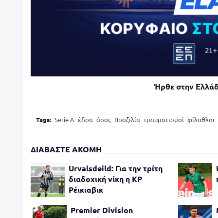
Ήρθε στην Ελλάδα
Tags:
Serie A
έδρα
άσος
Βραζιλία
τραυματισμοί
φίλαθλοι
ΔΙΑΒΑΣΤΕ ΑΚΟΜΗ
Urvalsdeild: Για την τρίτη
διαδοχική νίκη η ΚΡ
Ρέικιαβικ
Premier Division