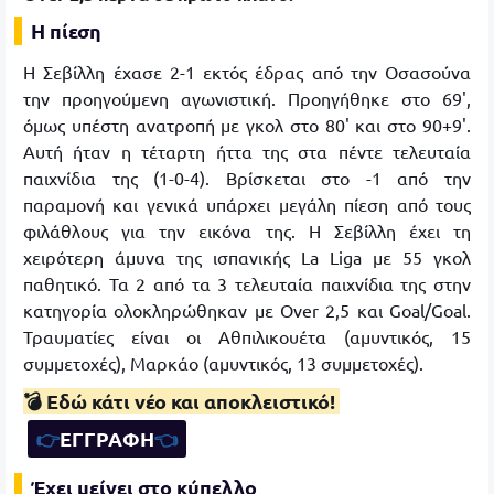
Η πίεση
Η Σεβίλλη έχασε 2-1 εκτός έδρας από την Οσασούνα
την προηγούμενη αγωνιστική. Προηγήθηκε στο 69',
όμως υπέστη ανατροπή με γκολ στο 80' και στο 90+9'.
Αυτή ήταν η τέταρτη ήττα της στα πέντε τελευταία
παιχνίδια της (1-0-4). Βρίσκεται στο -1 από την
παραμονή και γενικά υπάρχει μεγάλη πίεση από τους
φιλάθλους για την εικόνα της. Η Σεβίλλη έχει τη
χειρότερη άμυνα της ισπανικής La Liga με 55 γκολ
παθητικό. Τα 2 από τα 3 τελευταία παιχνίδια της στην
κατηγορία ολοκληρώθηκαν με Over 2,5 και Goal/Goal.
Τραυματίες είναι οι Αθπιλικουέτα (αμυντικός, 15
συμμετοχές), Μαρκάο (αμυντικός, 13 συμμετοχές).
💣 Εδώ κάτι νέο και αποκλειστικό!
👉
ΕΓΓΡΑΦΗ
👈
Έχει μείνει στο κύπελλο