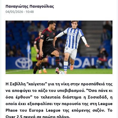
Παναγιώτης Παναγούλιας
04/05/2026 - 10:48
Η Σεβίλλη "καίγεται" για τη νίκη στην προσπάθειά της
να αποφύγει το κάζο του υποβιβασμού. "Όσα πάνε κι
όσα έρθουν" το τελευταία διάστημα η Σοσιεδάδ, η
οποία έχει εξασφαλίσει την παρουσία της στη League
Phase του Europa League της επόμενης σεζόν. Το
Over 2,5 περνά σε πρώτο πλάνο.