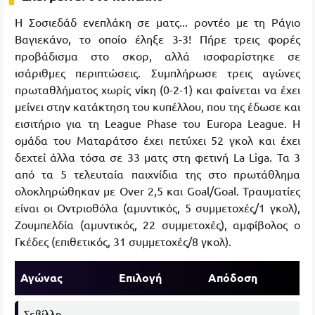
Η Σοσιεδάδ ενεπλάκη σε ματς... ροντέο με τη Ράγιο
Βαγιεκάνο, το οποίο έληξε 3-3! Πήρε τρεις φορές
προβάδισμα στο σκορ, αλλά ισοφαρίστηκε σε
ισάριθμες περιπτώσεις. Συμπλήρωσε τρεις αγώνες
πρωταθλήματος χωρίς νίκη (0-2-1) και φαίνεται να έχει
μείνει στην κατάκτηση του κυπέλλου, που της έδωσε και
εισιτήριο για τη League Phase του Europa League. Η
ομάδα του Ματαράτσο έχει πετύχει 52 γκολ και έχει
δεχτεί άλλα τόσα σε 33 ματς στη φετινή La Liga. Τα 3
από τα 5 τελευταία παιχνίδια της στο πρωτάθλημα
ολοκληρώθηκαν με Over 2,5 και Goal/Goal. Τραυματίες
είναι οι Οντριοθόλα (αμυντικός, 5 συμμετοχές/1 γκολ),
Ζουμπελδία (αμυντικός, 22 συμμετοχές), αμφίβολος ο
Γκέδες (επιθετικός, 31 συμμετοχές/8 γκολ).
Αγώνας
Επιλογή
Απόδοση
Σεβίλλη -