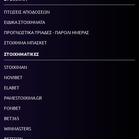
ΠΤΩΣΕΙΣ ΑΠΟΔΟΣΕΩΝ
ΕΙΔΙΚΑ ΣΤΟΙΧΗΜΑΤΑ
ΠΡΟΓΝΩΣΤΙΚΑ ΤΡΙΑΔΕΣ - ΠΑΡΟΛΙ ΗΜΕΡΑΣ
ΣΤΟΙΧΗΜΑ ΜΠΑΣΚΕΤ
ΣΤΟΙΧΗΜΑΤΙΚΕΣ
STOIXIMAN
NOVIBET
ELABET
PAMESTOIXIMA.GR
FONBET
BET365
WINMASTERS
BETSSON