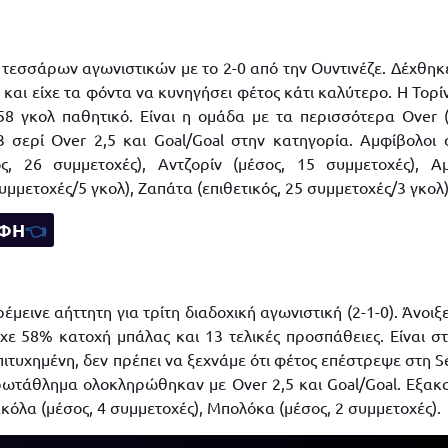
ν τεσσάρων αγωνιστικών με το 2-0 από την Ουντινέζε. Δέχθηκ
και είχε τα φόντα να κυνηγήσει φέτος κάτι καλύτερο. Η Τορίν
8 γκολ παθητικό. Είναι η ομάδα με τα περισσότερα Over (
3 σερί Over 2,5 και Goal/Goal στην κατηγορία. Αμφίβολοι ο
ός, 26 συμμετοχές), Αντζορίν (μέσος, 15 συμμετοχές), Α
συμμετοχές/5 γκολ), Ζαπάτα (επιθετικός, 25 συμμετοχές/3 γκολ
ΑΦΗ
👈
μεινε αήττητη για τρίτη διαδοχική αγωνιστική (2-1-0). Άνοιξ
ίχε 58% κατοχή μπάλας και 13 τελικές προσπάθειες. Είναι σ
ιτυχημένη, δεν πρέπει να ξεχνάμε ότι φέτος επέστρεψε στη Se
πρωτάθλημα ολοκληρώθηκαν με Over 2,5 και Goal/Goal. Εξα
ακόλα (μέσος, 4 συμμετοχές), Μπολόκα (μέσος, 2 συμμετοχές).