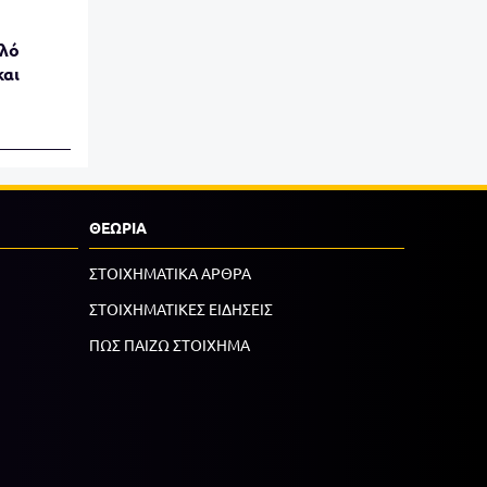
ηλό
και
ΘΕΩΡΙΑ
ΣΤΟΙΧΗΜΑΤΙΚΑ ΑΡΘΡΑ
ΣΤΟΙΧΗΜΑΤΙΚΕΣ ΕΙΔΗΣΕΙΣ
ΠΩΣ ΠΑΙΖΩ ΣΤΟΙΧΗΜΑ