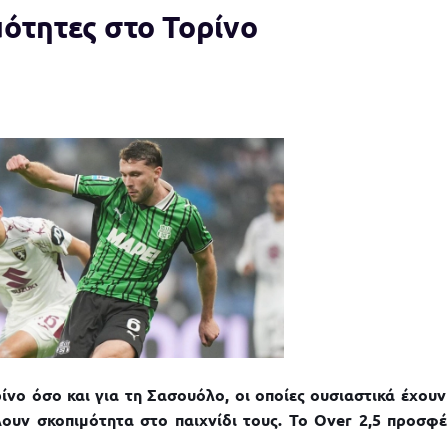
μότητες στο Τορίνο
νο όσο και για τη Σασουόλο, οι οποίες ουσιαστικά έχουν 
ουν σκοπιμότητα στο παιχνίδι τους. Το Over 2,5 προσφέ