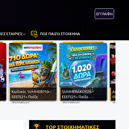
ΕΓΓΡΑΦΗ
ΕΣ ΕΤΑΙΡΙΕΣ
ΠΩΣ ΠΑΙΖΩ ΣΤΟΙΧΗΜΑ
Κωδικός SUMMER710✅
SUMMERAKI2026✅
Αποκλεισ
ΕΕΕΠ|21+ Παίξε
ΕΕΕΠ|21+ Παίξε
ΕΕΕΠ|21+
Υπεύθυνα
Υπεύθυνα
Υπεύθυν
TOP ΣΤΟΙΧΗΜΑΤΙΚΕΣ