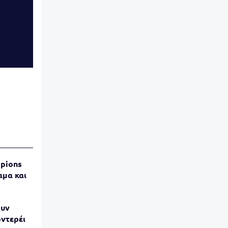
pions
αμα και
ουν
ντερέι