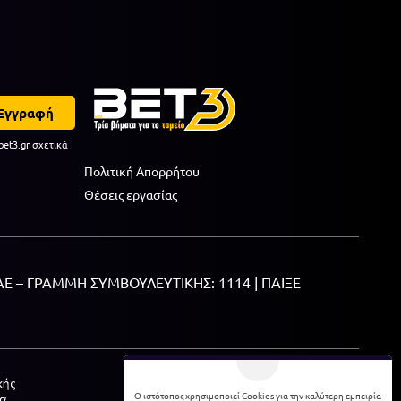
Εγγραφή
et3.gr σχετικά
Πολιτική Απορρήτου
Θέσεις εργασίας
Ε – ΓΡΑΜΜΗ ΣΥΜΒΟΥΛΕΥΤΙΚΗΣ: 1114 |
ΠΑΙΞΕ
Ο ιστότοπος χρησιμοποιεί Cookies για την καλύτερη εμπειρία