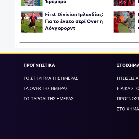
Έρεμπρο
First Division Ιρλανδίας:
Για το ένατο σερί Over η
Λόνγκφορντ
ΠΡΟΓΝΩΣΤΙΚΑ
ΣΤΟΙΧΗΜ
ΤΟ ΣΤΗΡΙΓΜΑ ΤΗΣ ΗΜΕΡΑΣ
ΠΤΩΣΕΙΣ 
ΤΑ OVER ΤΗΣ ΗΜΕΡΑΣ
ΕΙΔΙΚΑ ΣΤ
ΤΟ ΠΑΡΟΛΙ ΤΗΣ ΗΜΕΡΑΣ
ΠΡΟΓΝΩΣΤΙ
ΣΤΟΙΧΗΜΑ