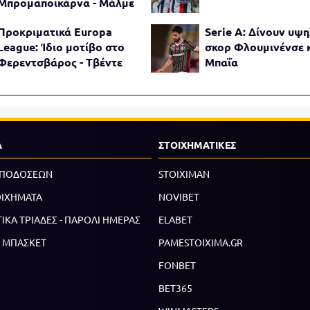
Μπρομαποϊκάρνα - Μάλμε
Προκριματικά Europa
Serie A: Δίνουν υψ
League: Ίδιο μοτίβο στο
σκορ Φλουμινένσε 
Φερεντσβάρος - Τβέντε
Μπαΐα
Α
ΣΤΟΙΧΗΜΑΤΙΚΕΣ
ΑΠΟΔΟΣΕΩΝ
STOIXIMAN
ΟΙΧΗΜΑΤΑ
NOVIBET
ΚΑ ΤΡΙΑΔΕΣ - ΠΑΡΟΛΙ ΗΜΕΡΑΣ
ELABET
 ΜΠΑΣΚΕΤ
PAMESTOIXIMA.GR
FONBET
BET365