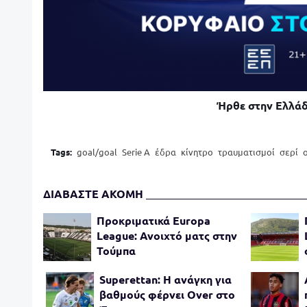
Ήρθε στην Ελλάδα
Tags:
goal/goal
Serie A
έδρα
κίνητρο
τραυματισμοί
σερί
ΔΙΑΒΑΣΤΕ ΑΚΟΜΗ
Προκριματικά Europa
League: Ανοιχτό ματς στην
Τούμπα
Superettan: Η ανάγκη για
βαθμούς φέρνει Over στο