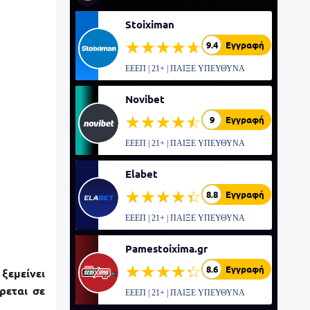
Stoiximan
☆☆☆☆☆
★★★★★
9.4
Εγγραφή
ΕΕΕΠ | 21+ | ΠΑΙΞΕ ΥΠΕΥΘΥΝΑ
Novibet
☆☆☆☆☆
★★★★★
9
Εγγραφή
ΕΕΕΠ | 21+ | ΠΑΙΞΕ ΥΠΕΥΘΥΝΑ
Elabet
☆☆☆☆☆
★★★★★
8.8
Εγγραφή
ΕΕΕΠ | 21+ | ΠΑΙΞΕ ΥΠΕΥΘΥΝΑ
Pamestoixima.gr
☆☆☆☆☆
★★★★★
8.6
Εγγραφή
ξεμείνει
ρεται σε
ΕΕΕΠ | 21+ | ΠΑΙΞΕ ΥΠΕΥΘΥΝΑ