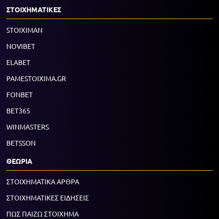
ΣΤΟΙΧΗΜΑΤΙΚΕΣ
STOIXIMAN
NOVIBET
ELABET
PAMESTOIXIMA.GR
FONBET
BET365
WINMASTERS
BETSSON
ΘΕΩΡΙΑ
ΣΤΟΙΧΗΜΑΤΙΚΑ ΑΡΘΡΑ
ΣΤΟΙΧΗΜΑΤΙΚΕΣ ΕΙΔΗΣΕΙΣ
ΠΩΣ ΠΑΙΖΩ ΣΤΟΙΧΗΜΑ