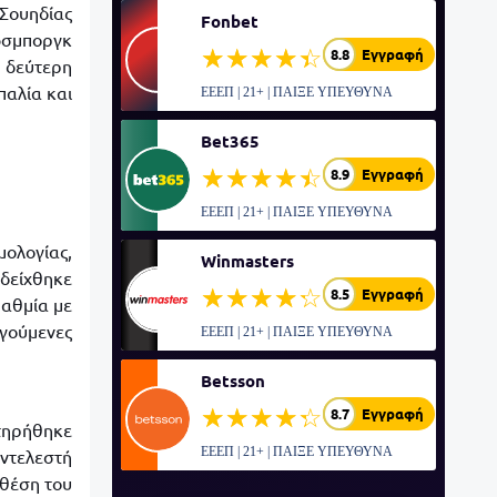
 Σουηδίας
Fonbet
λφσμποργκ
☆☆☆☆☆
★★★★★
8.8
Εγγραφή
 δεύτερη
παλία και
ΕΕΕΠ | 21+ | ΠΑΙΞΕ ΥΠΕΥΘΥΝΑ
Bet365
☆☆☆☆☆
★★★★★
8.9
Εγγραφή
ΕΕΕΠ | 21+ | ΠΑΙΞΕ ΥΠΕΥΘΥΝΑ
μολογίας,
Winmasters
αδείχθηκε
☆☆☆☆☆
★★★★★
8.5
Εγγραφή
βαθμία με
ηγούμενες
ΕΕΕΠ | 21+ | ΠΑΙΞΕ ΥΠΕΥΘΥΝΑ
Betsson
☆☆☆☆☆
★★★★★
8.7
Εγγραφή
ατηρήθηκε
ΕΕΕΠ | 21+ | ΠΑΙΞΕ ΥΠΕΥΘΥΝΑ
υντελεστή
 θέση του