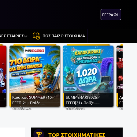
ΕΓΓΡΑΦΗ
ΕΣ ΕΤΑΙΡΙΕΣ
ΠΩΣ ΠΑΙΖΩ ΣΤΟΙΧΗΜΑ
Κωδικός SUMMER710✅
SUMMERAKI2026✅
Αποκλεισ
ΕΕΕΠ|21+ Παίξε
ΕΕΕΠ|21+ Παίξε
ΕΕΕΠ|21+
Υπεύθυνα
Υπεύθυνα
Υπεύθυν
TOP ΣΤΟΙΧΗΜΑΤΙΚΕΣ