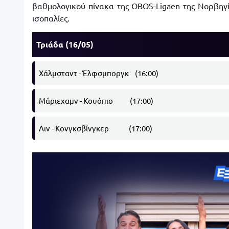
βαθμολογικού πίνακα της OBOS-Ligaen της Νορβηγία
ισοπαλίες.
Τριάδα (16/05)
Χάλμσταντ - Έλφσμποργκ (16:00)
Μάριεχαμν - Κουόπιο (17:00)
Λιν - Κονγκσβίνγκερ (17:00)