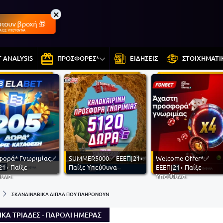
τουν βροχή 🎁
 ΠΑΙΞΕ ΥΠΕΥΘΥΝΑ
 ANALYSIS
ΠΡΟΣΦΟΡΕΣ*
ΕΙΔΗΣΕΙΣ
ΣΤΟΙΧΗΜΑΤΙΚ
φορά* Γνωριμίας✅
SUMMER5000✅ ΕΕΕΠ|21+
Welcome Offer*✅
21+ Παίξε
Παίξε Υπεύθυνα
ΕΕΕΠ|21+ Παίξε
θυνα
Υπεύθυνα
ΣΚΑΝΔΙΝΑΒΙΚΑ ΔΙΠΛΑ ΠΟΥ ΠΛΗΡΩΝΟΥΝ
ΚΑ ΤΡΙΑΔΕΣ - ΠΑΡΟΛΙ ΗΜΕΡΑΣ