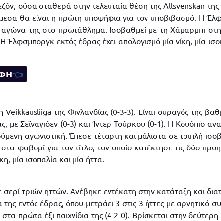
ζόν, ούσα σταθερά στην τελευταία θέση της Allsvenskan της
ι άμεσα θα είναι η πρώτη υποψήφια για τον υποβιβασμό. Η Έ
 αγώνα της στο πρωτάθλημα. Ισοβαθμεί με τη Χάμαρμπι στη
Η Έλφσμποργκ εκτός έδρας έχει απολογισμό μία νίκη, μία ισο
ΑΦΗ
👈
Veikkausliiga της Φινλανδίας (0-3-3). Είναι ουραγός της βαθ
, με Σεϊναγιόεν (0-3) και Ίντερ Τούρκου (0-1). Η Κουόπιο αν
ούμενη αγωνιστική. Έπεσε τέταρτη και μάλιστα σε τριπλή ισο
στα φαβορί για τον τίτλο, τον οποίο κατέκτησε τις δύο προ
κη, μία ισοπαλία και μία ήττα.
ψε σερί τριών ηττών. Ανέβηκε εντέκατη στην κατάταξη και δι
 της εντός έδρας, όπου μετράει 3 στις 3 ήττες με αρνητικό σ
τα πρώτα έξι παιχνίδια της (4-2-0). Βρίσκεται στην δεύτερη