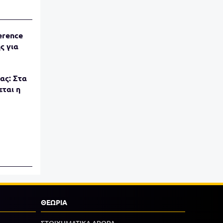
erence
ς για
ας: Στα
εται η
ΘΕΩΡΙΑ