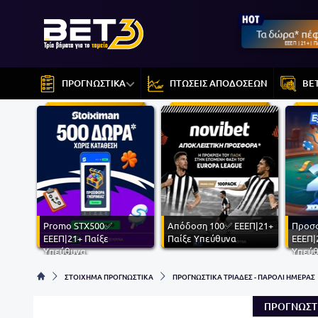
Τα δώρα* πέφ
ΕΕΕΠ | 21+ |
ΠΡΟΓΝΩΣΤΙΚΑ
ΠΤΩΣΕΙΣ ΑΠΟΔΟΣΕΩΝ
BET
Promo STX500✅
Απόδοση 100✅ ΕΕΕΠ|21+
Προσ
ΕΕΕΠ|21+ Παίξε
Παίξε Υπεύθυνα
ΕΕΕΠ|
Υπεύθυνα
Υπεύ
ΣΤΟΙΧΗΜΑ ΠΡΟΓΝΩΣΤΙΚΑ
ΠΡΟΓΝΩΣΤΙΚΑ ΤΡΙΑΔΕΣ - ΠΑΡΟΛΙ ΗΜΕΡΑΣ
ΠΡΟΓΝΩΣΤΙ