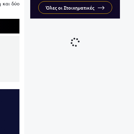
η και δύο
Όλες οι Στοιχηματικές