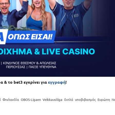
 & το bet3 εγκρίνει για
εγγραφή
!
ί
Φινλανδία
OBOS-Ligaen
Veikkausliiga
διπλά
υποβιβασμός
Ευρώπη
Ν