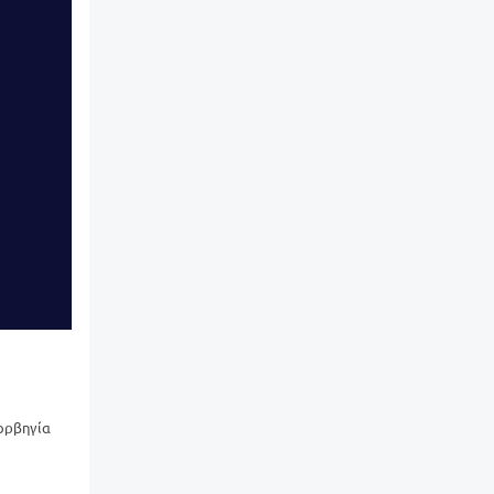
ορβηγία