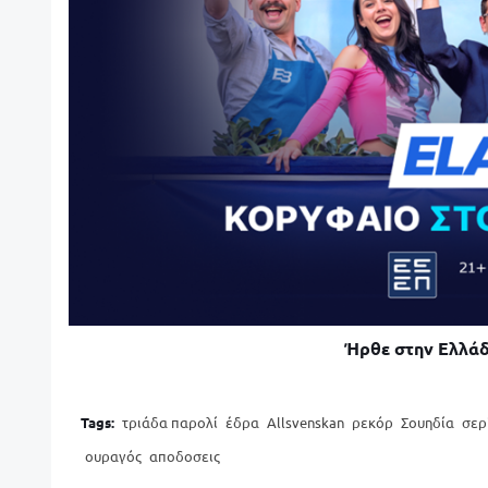
Ήρθε στην Ελλάδα
Tags:
τριάδα παρολί
έδρα
Allsvenskan
ρεκόρ
Σουηδία
σερ
ουραγός
αποδοσεις