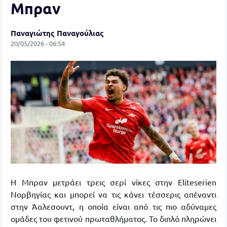
Μπραν
Παναγιώτης Παναγούλιας
20/05/2026 - 06:54
Η Μπραν μετράει τρεις σερί νίκες στην Eliteserien
Νορβηγίας και μπορεί να τις κάνει τέσσερις απέναντι
στην Άαλεσουντ, η οποία είναι από τις πιο αδύναμες
ομάδες του φετινού πρωταθλήματος. Το διπλό πληρώνει