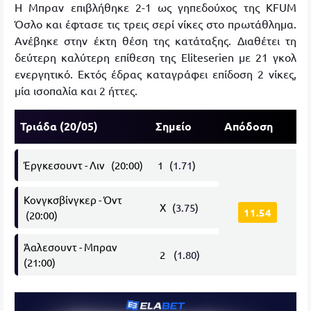
Η Μπραν επιβλήθηκε 2-1 ως γηπεδούχος της KFUM
Όσλο και έφτασε τις τρεις σερί νίκες στο πρωτάθλημα.
Ανέβηκε στην έκτη θέση της κατάταξης. Διαθέτει τη
δεύτερη καλύτερη επίθεση της Eliteserien με 21 γκολ
ενεργητικό. Εκτός έδρας καταγράφει επίδοση 2 νίκες,
μία ισοπαλία και 2 ήττες.
Τριάδα (20/05)
Σημείο
Απόδοση
Έργκεσουντ - Λιν (20:00)
1 (
1.71
)
Κονγκσβίνγκερ - Όντ
Χ (
3.75
)
11.54
(20:00)
Άαλεσουντ - Μπραν
2 (
1.80
)
(21:00)