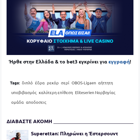
Ήρθε στην Ελλάδα & το bet3 εγκρίνει για
εγγραφή
!
Tags:
διπλό
έδρα
ρεκόρ
σερί
OBOS-Ligaen
αήττητη
υποβιβασμός
καλύτερη επίθεση
Eliteserien Νορβηγίας
ομάδα
αποδοσεις
ΔΙΑΒΑΣΤΕ ΑΚΟΜΗ
Superettan: Πληρώνει η Έστερσουντ