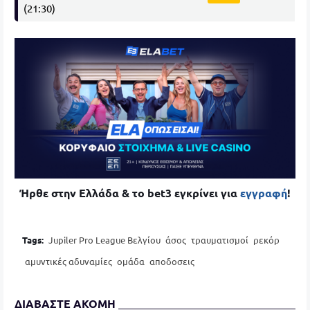
(21:30)
Ήρθε στην Ελλάδα & το bet3 εγκρίνει για
εγγραφή
!
Tags:
Jupiler Pro League Βελγίου
άσος
τραυματισμοί
ρεκόρ
αμυντικές αδυναμίες
ομάδα
αποδοσεις
ΔΙΑΒΑΣΤΕ ΑΚΟΜΗ