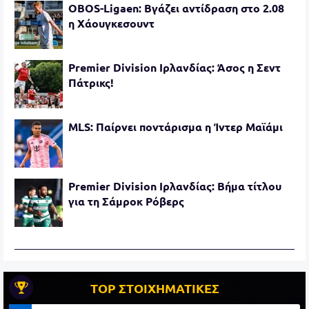
OBOS-Ligaen: Βγάζει αντίδραση στο 2.08
η Χάουγκεσουντ
Premier Division Ιρλανδίας: Άσος η Σεντ
Πάτρικς!
MLS: Παίρνει ποντάρισμα η Ίντερ Μαϊάμι
Premier Division Ιρλανδίας: Βήμα τίτλου
για τη Σάμροκ Ρόβερς
TOP ΣΤΟΙΧΗΜΑΤΙΚΕΣ