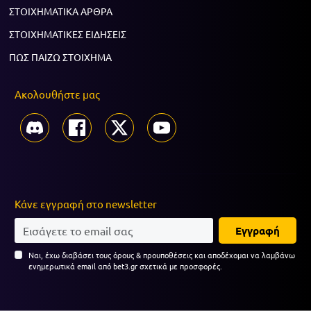
ΣΤΟΙΧΗΜΑΤΙΚΑ ΑΡΘΡΑ
ΣΤΟΙΧΗΜΑΤΙΚΕΣ ΕΙΔΗΣΕΙΣ
ΠΩΣ ΠΑΙΖΩ ΣΤΟΙΧΗΜΑ
Ακολουθήστε μας
Κάνε εγγραφή στο newsletter
Εγγραφή
Ναι, έχω διαβάσει τους όρους & προυποθέσεις και αποδέχομαι να λαμβάνω
ενημερωτικά email από bet3.gr σχετικά με προσφορές.