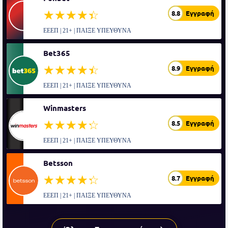
☆☆☆☆☆
★★★★★
8.8
Εγγραφή
ΕΕΕΠ | 21+ | ΠΑΙΞΕ ΥΠΕΥΘΥΝΑ
Bet365
☆☆☆☆☆
★★★★★
8.9
Εγγραφή
ΕΕΕΠ | 21+ | ΠΑΙΞΕ ΥΠΕΥΘΥΝΑ
Winmasters
☆☆☆☆☆
★★★★★
8.5
Εγγραφή
ΕΕΕΠ | 21+ | ΠΑΙΞΕ ΥΠΕΥΘΥΝΑ
Betsson
☆☆☆☆☆
★★★★★
8.7
Εγγραφή
ΕΕΕΠ | 21+ | ΠΑΙΞΕ ΥΠΕΥΘΥΝΑ