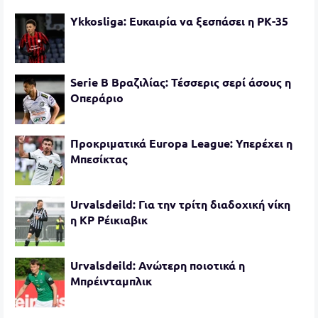
Ykkosliga: Ευκαιρία να ξεσπάσει η ΡΚ-35
Serie B Βραζιλίας: Τέσσερις σερί άσους η
Οπεράριο
Προκριματικά Europa League: Υπερέχει η
Μπεσίκτας
Urvalsdeild: Για την τρίτη διαδοχική νίκη
η ΚΡ Ρέικιαβικ
Urvalsdeild: Ανώτερη ποιοτικά η
Μπρέινταμπλικ