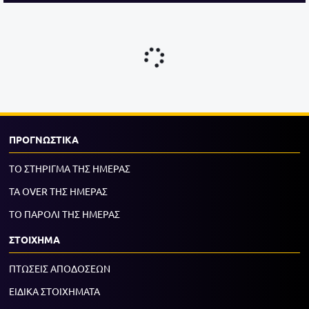
ΠΡΟΓΝΩΣΤΙΚΑ
ΤΟ ΣΤΗΡΙΓΜΑ ΤΗΣ ΗΜΕΡΑΣ
ΤΑ OVER ΤΗΣ ΗΜΕΡΑΣ
ΤΟ ΠΑΡΟΛΙ ΤΗΣ ΗΜΕΡΑΣ
ΣΤΟΙΧΗΜΑ
ΠΤΩΣΕΙΣ ΑΠΟΔΟΣΕΩΝ
ΕΙΔΙΚΑ ΣΤΟΙΧΗΜΑΤΑ