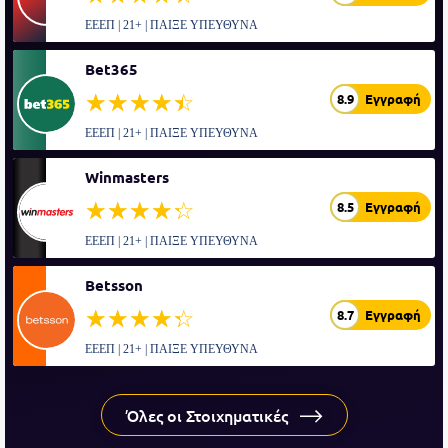
ΕΕΕΠ | 21+ | ΠΑΙΞΕ ΥΠΕΥΘΥΝΑ
Bet365
☆☆☆☆☆
★★★★★
8.9
Εγγραφή
ΕΕΕΠ | 21+ | ΠΑΙΞΕ ΥΠΕΥΘΥΝΑ
Winmasters
☆☆☆☆☆
★★★★★
8.5
Εγγραφή
ΕΕΕΠ | 21+ | ΠΑΙΞΕ ΥΠΕΥΘΥΝΑ
Betsson
☆☆☆☆☆
★★★★★
8.7
Εγγραφή
ΕΕΕΠ | 21+ | ΠΑΙΞΕ ΥΠΕΥΘΥΝΑ
Όλες οι Στοιχηματικές