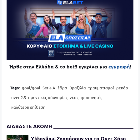
Ήρθε στην Ελλάδα & το bet3 εγκρίνει για
εγγραφή
!
Tags:
goal/goal
Serie A
έδρα
Βραζιλία
τραυματισμοί
ρεκόρ
over 2.5
αμυντικές αδυναμίες
νέος προπονητής
καλύτερη επίθεση
ΔΙΑΒΑΣΤΕ ΑΚΟΜΗ
Ykkosliga: Σκοράρουν για το Over Χάκα