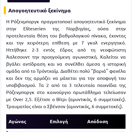
Απογοητευτικό ξεκίνημα
Η Ρόζενμποργκ πραγματοποιεί απογοητευτικό ξεκίνημα
στην Eliteserien της Νορβηγίας, ούσα στην
προτελευταία θέση του βαθμολογικού πίνακα, έχοντας
και την χειρότερη επίθεση με 7 γκολ ενεργητικό.
Ηττήθηκε 2-3 εντός έδρας από τη νεοφώτιστη
Άαλεσουντ την προηγούμενη αγωνιστική. Καλείται να
βγάλει αντίδραση και να συνέλθει άμεσα η ιστορική
ομάδα από το Τρόντχαϊμ. Διαθέτει πολύ "βαριά" φανέλα
και δεν της αρμόζει να μάχεται για την αποφυγή του
υποβιβασμού. Τα 2 από τα 3 τελευταία παιχνίδια της
Ρόζενμποργκ στο καινούργιο πρωτάθλημα τελείωσαν
με Over 2,5. Εξέτισε ο Βίτρι (αμυντικός, 6 συμμετοχές).
Τραυματίας είναι ο Σβένσον (αμυντικός, 6 συμμετοχές).
Αγώνας
Επιλογή
Απόδοση