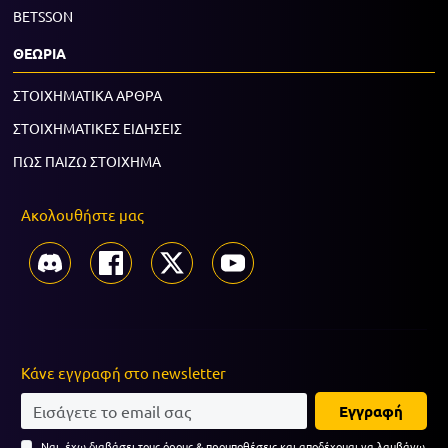
BETSSON
ΘΕΩΡΙΑ
ΣΤΟΙΧΗΜΑΤΙΚΑ ΑΡΘΡΑ
ΣΤΟΙΧΗΜΑΤΙΚΕΣ ΕΙΔΗΣΕΙΣ
ΠΩΣ ΠΑΙΖΩ ΣΤΟΙΧΗΜΑ
Ακολουθήστε μας
Κάνε εγγραφή στο newsletter
Εγγραφή
Ναι, έχω διαβάσει τους όρους & προυποθέσεις και αποδέχομαι να λαμβάνω