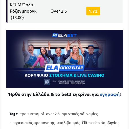
KFUM Όσλο -
Ρόζενμποργκ
Over 2.5
1.72
(18:00)
Ήρθε στην Ελλάδα & το bet3 εγκρίνει για
εγγραφή
!
Tags:
τραυματισμοί
over 2.5
αμυντικές αδυναμίες
υπηρεσιακός προπονητής
υποβιβασμός
Eliteserien Νορβηγίας