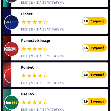
ΕΕΕΠ | 21+ | ΠΑΙΞΕ ΥΠΕΥΘΥΝΑ
Elabet
☆☆☆☆☆
★★★★★
8.8
Εγγραφή
ΕΕΕΠ | 21+ | ΠΑΙΞΕ ΥΠΕΥΘΥΝΑ
Pamestoixima.gr
☆☆☆☆☆
★★★★★
8.6
Εγγραφή
ΕΕΕΠ | 21+ | ΠΑΙΞΕ ΥΠΕΥΘΥΝΑ
Fonbet
☆☆☆☆☆
★★★★★
8.8
Εγγραφή
ΕΕΕΠ | 21+ | ΠΑΙΞΕ ΥΠΕΥΘΥΝΑ
Bet365
☆☆☆☆☆
★★★★★
8.9
Εγγραφή
ΕΕΕΠ | 21+ | ΠΑΙΞΕ ΥΠΕΥΘΥΝΑ