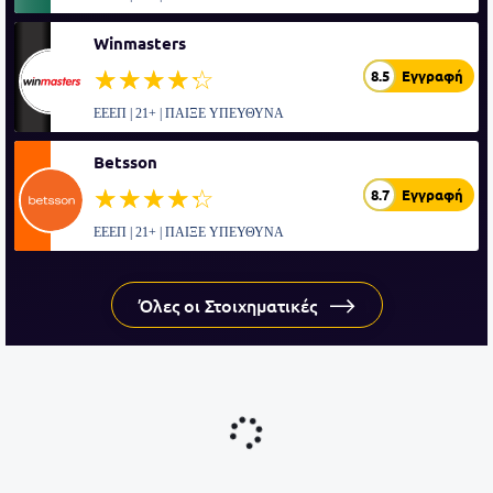
Winmasters
☆☆☆☆☆
★★★★★
8.5
Εγγραφή
ΕΕΕΠ | 21+ | ΠΑΙΞΕ ΥΠΕΥΘΥΝΑ
Betsson
☆☆☆☆☆
★★★★★
8.7
Εγγραφή
ΕΕΕΠ | 21+ | ΠΑΙΞΕ ΥΠΕΥΘΥΝΑ
Όλες οι Στοιχηματικές