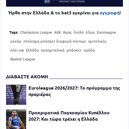
Ήρθε στην Ελλάδα & το bet3 εγκρίνει για
εγγραφή
!
Tags:
Champions League
ΑΕΚ
Άρης
διπλό
έδρα
Euroleague
ρεκόρ
στοίχημα μπάσκετ διαφορά πόντων
ημιτελικός
πλέι οφ
Ελλάδα
προημιτελικά
μπάσκετ
ομάδα
Basket League
ΔΙΑΒΑΣΤΕ ΑΚΟΜΗ
Euroleague 2026/2027: Το πρόγραμμα της
πρεμιέρας
Προκριματικά Παγκοσμίου Κυπέλλου
2027: Και τώρα τρέχει η Ελλάδα