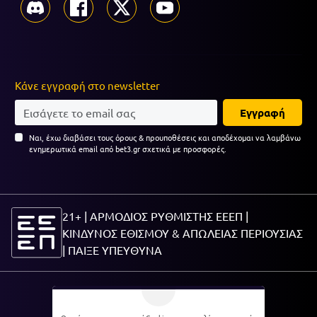
Κάνε εγγραφή στο newsletter
Εγγραφή
Ναι, έχω διαβάσει τους όρους & προυποθέσεις και αποδέχομαι να λαμβάνω
ενημερωτικά email από bet3.gr σχετικά με προσφορές.
21+ | ΑΡΜΟΔΙΟΣ ΡΥΘΜΙΣΤΗΣ ΕΕΕΠ |
ΚΙΝΔΥΝΟΣ ΕΘΙΣΜΟΥ & ΑΠΩΛΕΙΑΣ ΠΕΡΙΟΥΣΙΑΣ
|
ΠΑΙΞΕ ΥΠΕΥΘΥΝΑ
21+