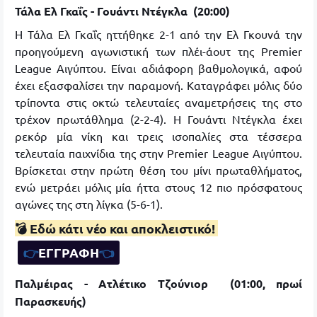
Τάλα Ελ Γκαΐς - Γουάντι Ντέγκλα (20:00)
Η Τάλα Ελ Γκαΐς ηττήθηκε 2-1 από την Ελ Γκουνά την
προηγούμενη αγωνιστική των πλέι-άουτ της Premier
League Αιγύπτου. Είναι αδιάφορη βαθμολογικά, αφού
έχει εξασφαλίσει την παραμονή. Καταγράφει μόλις δύο
τρίποντα στις οκτώ τελευταίες αναμετρήσεις της στο
τρέχον πρωτάθλημα (2-2-4). Η Γουάντι Ντέγκλα έχει
ρεκόρ μία νίκη και τρεις ισοπαλίες στα τέσσερα
τελευταία παιχνίδια της στην Premier League Αιγύπτου.
Βρίσκεται στην πρώτη θέση του μίνι πρωταθλήματος,
ενώ μετράει μόλις μία ήττα στους 12 πιο πρόσφατους
αγώνες της στη λίγκα (5-6-1).
💣 Εδώ κάτι νέο και αποκλειστικό!
👉
ΕΓΓΡΑΦΗ
👈
Παλμέιρας - Ατλέτικο Τζούνιορ (01:00, πρωί
Παρασκευής)