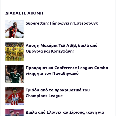
ΔΙΑΒΑΣΤΕ ΑΚΟΜΗ
Superettan: Πληρώνει η Έστερσουντ
Άσος η Μακάμπι Τελ Αβίβ, διπλά από
Ομόνοια και Κοπεγχάγη!
Προκριματικά Conference League: Combo
νίκης για τον Παναθηναϊκό
Τριάδα από τα προκριματικά του
Champions League
Διπλά από Ελσίνκι και Σίριους, ικανή για