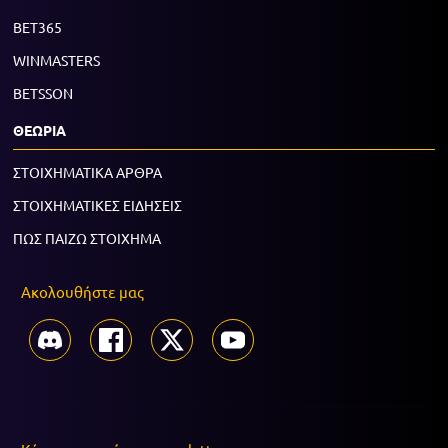
BET365
WINMASTERS
BETSSON
ΘΕΩΡΙΑ
ΣΤΟΙΧΗΜΑΤΙΚΑ ΑΡΘΡΑ
ΣΤΟΙΧΗΜΑΤΙΚΕΣ ΕΙΔΗΣΕΙΣ
ΠΩΣ ΠΑΙΖΩ ΣΤΟΙΧΗΜΑ
Ακολουθήστε μας