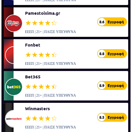
ΕΕΕΠ | 21+ | ΠΑΙΞΕ ΥΠΕΥΘΥΝΑ
Pamestoixima.gr
☆☆☆☆☆
★★★★★
8.6
Εγγραφή
ΕΕΕΠ | 21+ | ΠΑΙΞΕ ΥΠΕΥΘΥΝΑ
Fonbet
☆☆☆☆☆
★★★★★
8.8
Εγγραφή
ΕΕΕΠ | 21+ | ΠΑΙΞΕ ΥΠΕΥΘΥΝΑ
Bet365
☆☆☆☆☆
★★★★★
8.9
Εγγραφή
ΕΕΕΠ | 21+ | ΠΑΙΞΕ ΥΠΕΥΘΥΝΑ
Winmasters
☆☆☆☆☆
★★★★★
8.5
Εγγραφή
ΕΕΕΠ | 21+ | ΠΑΙΞΕ ΥΠΕΥΘΥΝΑ