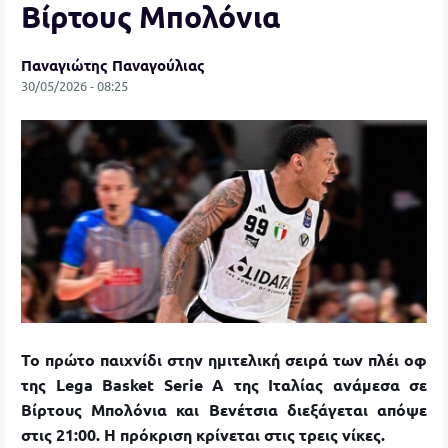
Βίρτους Μπολόνια
Παναγιώτης Παναγούλιας
30/05/2026 - 08:25
Το πρώτο παιχνίδι στην ημιτελική σειρά των πλέι οφ
της Lega Basket Serie A της Ιταλίας ανάμεσα σε
Βίρτους Μπολόνια και Βενέτσια διεξάγεται απόψε
στις 21:00. Η πρόκριση κρίνεται στις τρεις νίκες.