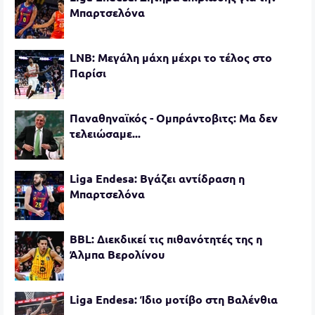
Μπαρτσελόνα
LNB: Μεγάλη μάχη μέχρι το τέλος στο
Παρίσι
Παναθηναϊκός - Ομπράντοβιτς: Μα δεν
τελειώσαμε...
Liga Endesa: Βγάζει αντίδραση η
Μπαρτσελόνα
BBL: Διεκδικεί τις πιθανότητές της η
Άλμπα Βερολίνου
Liga Endesa: Ίδιο μοτίβο στη Βαλένθια