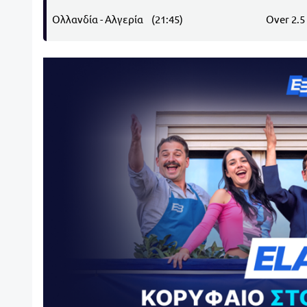
Ολλανδία - Αλγερία (21:45)
Over 2.