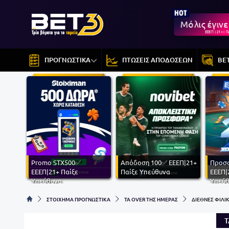
Μόλις έγινε
ΕΕΕΠ | 21+ |
ΠΡΟΓΝΩΣΤΙΚΑ
ΠΤΩΣΕΙΣ ΑΠΟΔΟΣΕΩΝ
BET
Promo STX500✅
Απόδοση 100✅ ΕΕΕΠ|21+
Προσ
ΕΕΕΠ|21+ Παίξε
Παίξε Υπεύθυνα
ΕΕΕΠ|
Υπεύθυνα
Υπεύ
ΣΤΟΙΧΗΜΑ ΠΡΟΓΝΩΣΤΙΚΑ
ΤΑ OVER ΤΗΣ ΗΜΕΡΑΣ
ΔΙΕΘΝΕΣ ΦΙΛΙ
Τ