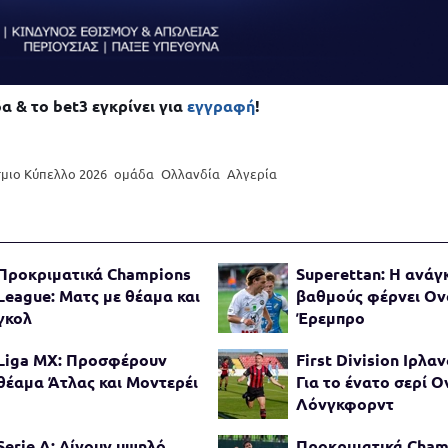
 & το bet3 εγκρίνει για
εγγραφή
!
μιο Κύπελλο 2026
ομάδα
Ολλανδία
Αλγερία
Προκριματικά Champions
Superettan: Η ανάγ
League: Ματς με θέαμα και
βαθμούς φέρνει Ov
γκολ
Έρεμπρο
Liga MX: Προσφέρουν
First Division Ιρλαν
θέαμα Άτλας και Μοντερέι
Για το ένατο σερί O
Λόνγκφορντ
Serie A: Δίνουν υψηλό
Προκριματικά Cham