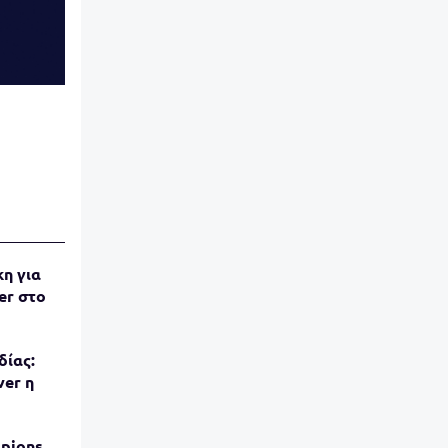
κη για
er στο
δίας:
ver η
pions