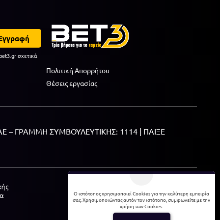
Εγγραφή
et3.gr σχετικά
Πολιτική Απορρήτου
Θέσεις εργασίας
Ε – ΓΡΑΜΜΗ ΣΥΜΒΟΥΛΕΥΤΙΚΗΣ: 1114 |
ΠΑΙΞΕ
Ο ιστότοπος χρησιμοποιεί Cookies για την καλύτερη εμπειρία
σας. Χρησιμοποιώντας αυτόν τον ιστότοπο, συμφωνείτε με την
χρήση των Cookies.