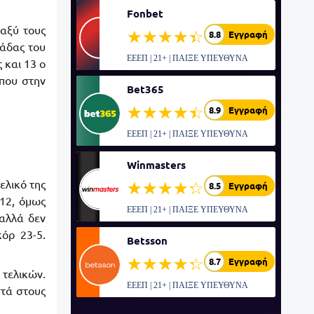
Fonbet
ταξύ τους
☆☆☆☆☆
★★★★★
8.8
Εγγραφή
μάδας του
ΕΕΕΠ | 21+ | ΠΑΙΞΕ ΥΠΕΥΘΥΝΑ
 και 13 ο
 που στην
Bet365
☆☆☆☆☆
★★★★★
8.9
Εγγραφή
ΕΕΕΠ | 21+ | ΠΑΙΞΕ ΥΠΕΥΘΥΝΑ
Winmasters
ελικό της
☆☆☆☆☆
★★★★★
8.5
Εγγραφή
+12, όμως
ΕΕΕΠ | 21+ | ΠΑΙΞΕ ΥΠΕΥΘΥΝΑ
 αλλά δεν
όρ 23-5.
Betsson
☆☆☆☆☆
★★★★★
8.7
Εγγραφή
τελικών.
ΕΕΕΠ | 21+ | ΠΑΙΞΕ ΥΠΕΥΘΥΝΑ
στά στους