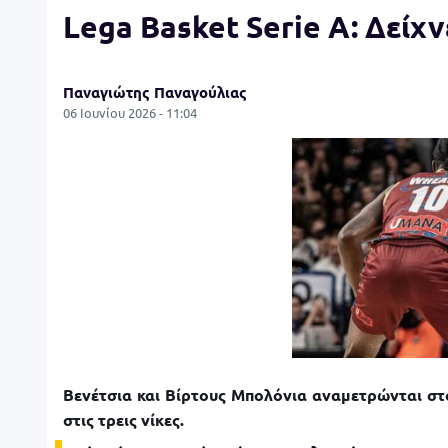
Lega Basket Serie A: Δείχ
Παναγιώτης Παναγούλιας
06 Ιουνίου 2026 - 11:04
Βενέτσια και Βίρτους Μπολόνια αναμετρώνται στο 
στις τρεις νίκες.