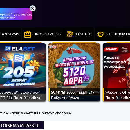
σφορά* γνωριμίας
 ΠΑΙΞΕ ΥΠΕΥΘΥΝΑ
 ANALYSIS
ΠΡΟΣΦΟΡΕΣ*
ΕΙΔΗΣΕΙΣ
ΣΤΟΙΧΗΜΑΤΙΚ
ροσφορά* Γνωριμίας✅
SUMMER5000✅ ΕΕΕΠ|21+
Welcome Offe
ΕΕΠ|21+ Παίξε Υπεύθυνα
Παίξε Υπεύθυνα
Παίξε Υπεύθυ
ERIE A: ΔΕΙΧΝΕΙ ΧΑΡΑΚΤΗΡΑ Η ΒΙΡΤΟΥΣ ΜΠΟΛΟΝΙΑ
ΣΤΟΙΧΗΜΑ ΜΠΑΣΚΕΤ