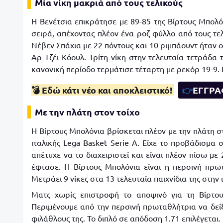
Μία νίκη μακριά από τους τελικούς
Η Βενέτσια επικράτησε με 89-85 της Βίρτους Μπολό
σειρά, απέχοντας πλέον ένα ροζ φύλλο από τους τελ
Νέβεν Σπάχια με 22 πόντους και 10 ριμπάουντ ήταν ο
Αρ Τζέι Κόουλ. Τρίτη νίκη στην τελευταία τετράδα τ
κανονική περίοδο τερμάτισε τέταρτη με ρεκόρ 19-9.
💣 Εδώ κάτι νέο και αποκλειστικό!
👉
ΕΓΓΡ
Με την πλάτη στον τοίχο
Η Βίρτους Μπολόνια βρίσκεται πλέον με την πλάτη στο
ιταλικής Lega Basket Serie A. Είχε το προβάδισμα
απέτυχε να το διαχειριστεί και είναι πλέον πίσω με
έφτασε. Η Βίρτους Μπολόνια είναι η περσινή πρω
Μετράει 9 νίκες στα 13 τελευταία παιχνίδια της στην 
Ματς χωρίς επιστροφή το αποψινό για τη Βίρτου
Περιμένουμε από την περσινή πρωταθλήτρια να δείξ
φιλάθλους της. Το διπλό σε απόδοση 1.71 επιλέγεται.