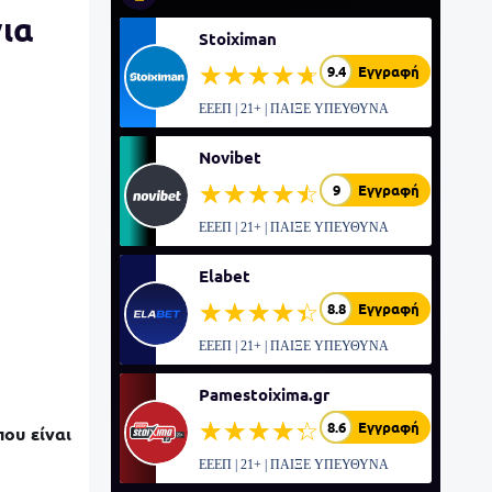
νια
Stoiximan
☆☆☆☆☆
★★★★★
9.4
Εγγραφή
ΕΕΕΠ | 21+ | ΠΑΙΞΕ ΥΠΕΥΘΥΝΑ
Novibet
☆☆☆☆☆
★★★★★
9
Εγγραφή
ΕΕΕΠ | 21+ | ΠΑΙΞΕ ΥΠΕΥΘΥΝΑ
Elabet
☆☆☆☆☆
★★★★★
8.8
Εγγραφή
ΕΕΕΠ | 21+ | ΠΑΙΞΕ ΥΠΕΥΘΥΝΑ
Pamestoixima.gr
☆☆☆☆☆
★★★★★
8.6
Εγγραφή
ου είναι
ΕΕΕΠ | 21+ | ΠΑΙΞΕ ΥΠΕΥΘΥΝΑ