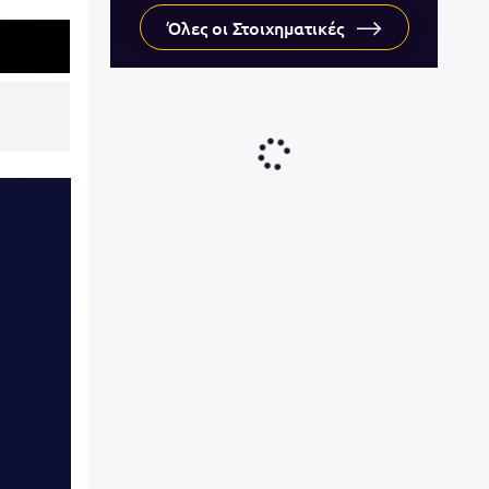
Όλες οι Στοιχηματικές