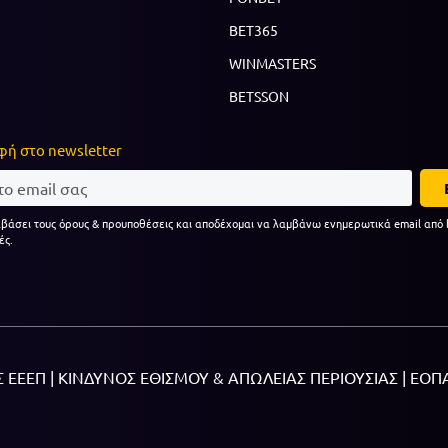
BET365
WINMASTERS
BETSSON
φή στο newsletter
αβάσει τους όρους & προυποθέσεις και αποδέχομαι να λαμβάνω ενημερωτικά email από b
ές.
 ΕΕΕΠ | ΚΙΝΔΥΝΟΣ ΕΘΙΣΜΟΥ & ΑΠΩΛΕΙΑΣ ΠΕΡΙΟΥΣΙΑΣ |
ΕΟΠΑ