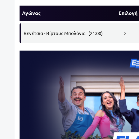
Αγώνας
Επιλογή
Βενέτσια - Βίρτους Μπολόνια (21:00)
2