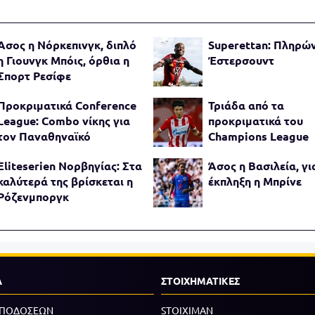
Άσος η Νόρκεπινγκ, διπλό
Superettan: Πληρών
η Γιουνγκ Μπόις, όρθια η
Έστερσουντ
Σπορτ Ρεσίφε
Προκριματικά Conference
Τριάδα από τα
League: Combo νίκης για
προκριματικά του
τον Παναθηναϊκό
Champions League
Eliteserien Νορβηγίας: Στα
Άσος η Βασιλεία, γι
καλύτερά της βρίσκεται η
έκπληξη η Μπρίνε
Ρόζενμποργκ
Α
ΣΤΟΙΧΗΜΑΤΙΚΕΣ
ΑΠΟΔΟΣΕΩΝ
STOIXIMAN