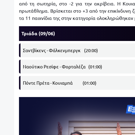
από τη σωτηρία, στο -2 για την ακρίβεια. Η Κουια
πρωτάθλημα. Βρίσκεται στο +3 από την επικίνδυνη ζώ
τα 11 παιχνίδια της στην κατηγορία ολοκληρώθηκαν 
Τριάδα (09/06)
Σαντβίκενς - Φάλκενμπεργκ (20:00)
Ναούτικο Ρεσίφε - Φορταλέζα (01:00)
Πόντε Πρέτα - Κουιαμπά (01:00)