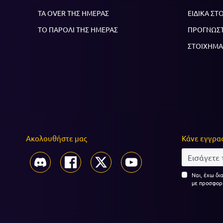
ΤΑ OVER ΤΗΣ ΗΜΕΡΑΣ
ΕΙΔΙΚΑ ΣΤ
ΤΟ ΠΑΡΟΛΙ ΤΗΣ ΗΜΕΡΑΣ
ΠΡΟΓΝΩΣΤΙ
ΣΤΟΙΧΗΜΑ
Ακολουθήστε μας
Κάνε εγγρα
Ναι, έχω δι
με προσφορ