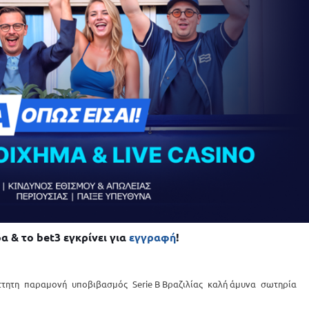
 & το bet3 εγκρίνει για
εγγραφή
!
ττητη
παραμονή
υποβιβασμός
Serie B Βραζιλίας
καλή άμυνα
σωτηρία