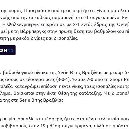
της ουράς. Προερχόταν από τρεις σερί ήττες. Είναι προτελευ
οής από την απευθείας παραμονή, στο -1 συγκεκριμένα. Εν
τα. Η Φάλκενμπεργκ επικράτησε με 2-1 εντός έδρας της Όντε
αθμεί με τη Βάρμπεργκς στην πρώτη θέση του βαθμολογικού π
ητη με ρεκόρ 2 νίκες και 2 ισοπαλίες.
ΑΦΗ
👈
)
βαθμολογικού πίνακα της Serie B της Βραζιλίας με ρεκόρ 6 ν
ις άσους σε τέσσερα ματς (3-0-1). Έχασε 2-0 από τη Σπορτ Ρ
λέζα καταγράφει επίδοση πέντε νίκες, τρεις ισοπαλίες και τρ
λημα. Βρίσκεται στην έκτη θέση της κατάταξης. Με 2 ισοπαλ
 της στη Serie B της Βραζιλίας.
ε μία ισοπαλία και τέσσερις ήττες στα πέντε τελευταία παιχ
υ υποβιβασμού, στην 19η θέση συγκεκριμένα, αλλά σε απόστ