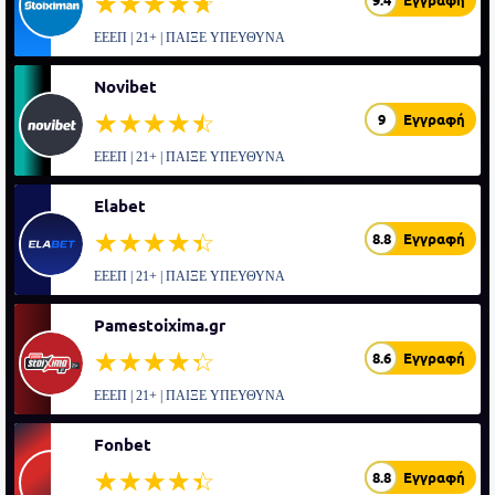
☆☆☆☆☆
★★★★★
ΕΕΕΠ | 21+ | ΠΑΙΞΕ ΥΠΕΥΘΥΝΑ
Novibet
☆☆☆☆☆
★★★★★
9
Εγγραφή
ΕΕΕΠ | 21+ | ΠΑΙΞΕ ΥΠΕΥΘΥΝΑ
Elabet
☆☆☆☆☆
★★★★★
8.8
Εγγραφή
ΕΕΕΠ | 21+ | ΠΑΙΞΕ ΥΠΕΥΘΥΝΑ
Pamestoixima.gr
☆☆☆☆☆
★★★★★
8.6
Εγγραφή
ΕΕΕΠ | 21+ | ΠΑΙΞΕ ΥΠΕΥΘΥΝΑ
Fonbet
☆☆☆☆☆
★★★★★
8.8
Εγγραφή