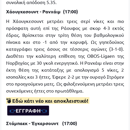
συνολική απόδοση 5.35.
Χάουγκεσουντ - Ρανχάιμ (17:00)
Η Χάουγκεσουντ μετράει τρεις σερί νίκες και πιο
πρόσφατη αυτή επί της Ράουφος με σκορ 4-3 εκτός
έδρας. Βρίσκεται στην τρίτη θέση του βαθμολογικού
πίνακα και στο -1 από την κορυφή. Ως γηπεδούχος
καταγράφει τρεις άσους σε τέσσερις αγώνες (3-1-0).
Διαθέτει την καλύτερη επίθεση της OBOS-Ligaen της
Νορβηγίας με 30 γκολ ενεργητικό. Η Ρανχάιμ είναι στην
έκτη θέση της κατάταξης με απολογισμό 5 νίκες, 2
ισοπαλίες και 3 ήττες. Έφερε 2-2 με την ουραγό Στρόμεν
στο προηγούμενο ματς. Ως φιλοξενούμενη μετράει τρεις
συνεχόμενες ήττες στο πρωτάθλημα.
💣 Εδώ κάτι νέο και αποκλειστικό!
👉
ΕΓΓΡΑΦΗ
👈
Στάμπαεκ - Έγκερσουντ (17:00)