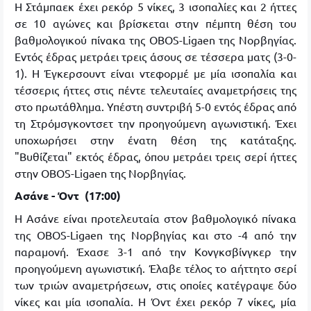
Η Στάμπαεκ έχει ρεκόρ 5 νίκες, 3 ισοπαλίες και 2 ήττες
σε 10 αγώνες και βρίσκεται στην πέμπτη θέση του
βαθμολογικού πίνακα της OBOS-Ligaen της Νορβηγίας.
Εντός έδρας μετράει τρεις άσους σε τέσσερα ματς (3-0-
1). Η Έγκερσουντ είναι ντεφορμέ με μία ισοπαλία και
τέσσερις ήττες στις πέντε τελευταίες αναμετρήσεις της
στο πρωτάθλημα. Υπέστη συντριβή 5-0 εντός έδρας από
τη Στρόμσγκοντσετ την προηγούμενη αγωνιστική. Έχει
υποχωρήσει στην ένατη θέση της κατάταξης.
"Βυθίζεται" εκτός έδρας, όπου μετράει τρεις σερί ήττες
στην OBOS-Ligaen της Νορβηγίας.
Ασάνε - Όντ (17:00)
Η Ασάνε είναι προτελευταία στον βαθμολογικό πίνακα
της OBOS-Ligaen της Νορβηγίας και στο -4 από την
παραμονή. Έχασε 3-1 από την Κονγκσβίνγκερ την
προηγούμενη αγωνιστική. Έλαβε τέλος το αήττητο σερί
των τριών αναμετρήσεων, στις οποίες κατέγραψε δύο
νίκες και μία ισοπαλία. Η Όντ έχει ρεκόρ 7 νίκες, μία