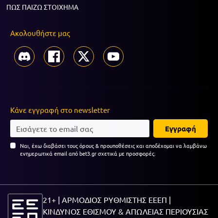
ΠΩΣ ΠΑΙΖΩ ΣΤΟΙΧΗΜΑ
Ακολουθήστε μας
Κάνε εγγραφή στο newsletter
Εγγραφή
Ναι, έχω διαβάσει τους όρους & προυποθέσεις και αποδέχομαι να λαμβάνω
ενημερωτικά email από bet3.gr σχετικά με προσφορές.
21+ | ΑΡΜΟΔΙΟΣ ΡΥΘΜΙΣΤΗΣ ΕΕΕΠ |
ΚΙΝΔΥΝΟΣ ΕΘΙΣΜΟΥ & ΑΠΩΛΕΙΑΣ ΠΕΡΙΟΥΣΙΑΣ