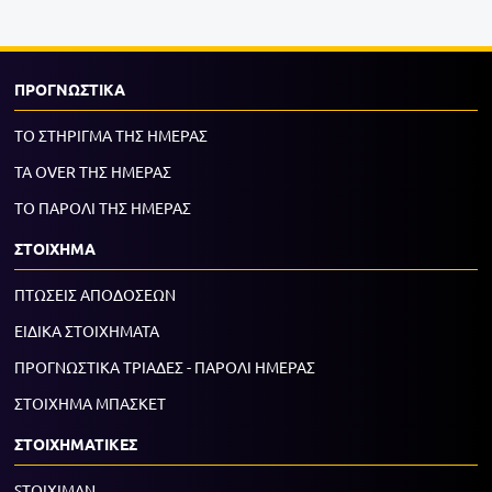
ΠΡΟΓΝΩΣΤΙΚΑ
ΤΟ ΣΤΗΡΙΓΜΑ ΤΗΣ ΗΜΕΡΑΣ
ΤΑ OVER ΤΗΣ ΗΜΕΡΑΣ
ΤΟ ΠΑΡΟΛΙ ΤΗΣ ΗΜΕΡΑΣ
ΣΤΟΙΧΗΜΑ
ΠΤΩΣΕΙΣ ΑΠΟΔΟΣΕΩΝ
ΕΙΔΙΚΑ ΣΤΟΙΧΗΜΑΤΑ
ΠΡΟΓΝΩΣΤΙΚΑ ΤΡΙΑΔΕΣ - ΠΑΡΟΛΙ ΗΜΕΡΑΣ
ΣΤΟΙΧΗΜΑ ΜΠΑΣΚΕΤ
ΣΤΟΙΧΗΜΑΤΙΚΕΣ
STOIXIMAN