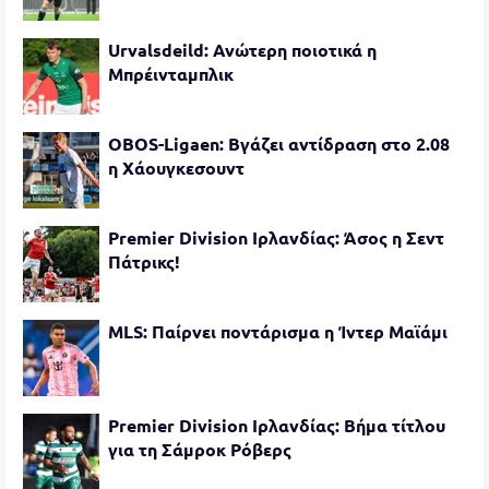
Urvalsdeild: Ανώτερη ποιοτικά η
Μπρέινταμπλικ
OBOS-Ligaen: Βγάζει αντίδραση στο 2.08
η Χάουγκεσουντ
Premier Division Ιρλανδίας: Άσος η Σεντ
Πάτρικς!
MLS: Παίρνει ποντάρισμα η Ίντερ Μαϊάμι
Premier Division Ιρλανδίας: Βήμα τίτλου
για τη Σάμροκ Ρόβερς