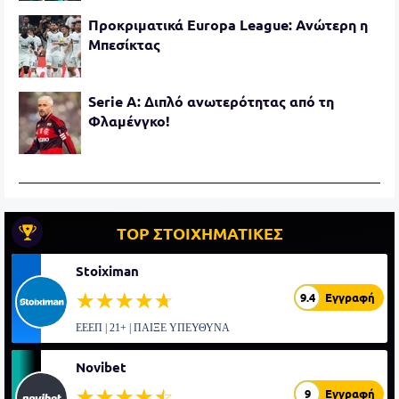
Προκριματικά Europa League: Ανώτερη η
Μπεσίκτας
Serie A: Διπλό ανωτερότητας από τη
Φλαμένγκο!
TOP ΣΤΟΙΧΗΜΑΤΙΚΕΣ
Stoiximan
☆☆☆☆☆
★★★★★
9.4
Εγγραφή
ΕΕΕΠ | 21+ | ΠΑΙΞΕ ΥΠΕΥΘΥΝΑ
Novibet
☆☆☆☆☆
★★★★★
9
Εγγραφή