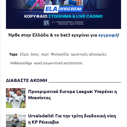
Ήρθε στην Ελλάδα & το bet3 εγκρίνει για
εγγραφή
!
Tags:
έδρα
άσος
σερί
Φινλανδία
αμυντικές αδυναμίες
Veikkausliiga
κακή αγωνιστική κατάσταση
ΔΙΑΒΑΣΤΕ ΑΚΟΜΗ
Προκριματικά Europa League: Υπερέχει η
Μπεσίκτας
Urvalsdeild: Για την τρίτη διαδοχική νίκη
η ΚΡ Ρέικιαβικ