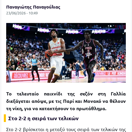
Παναγιώτης Παναγούλιας
23/06/2026 - 10:49
Το τελευταίο παιχνίδι της σεζόν στη Γαλλία
διεξάγεται απόψε, με τις Παρί και Μονακό να θέλουν
τη νίκη, για να κατακτήσουν το πρωτάθλημα.
Στο 2-2 η σειρά των τελικών
Στο 2-2 βρίσκεται η μεταξύ τους σειρά των τελικών της