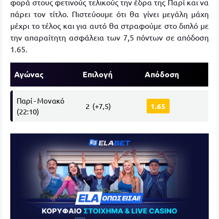
φορά στους φετινούς τελικούς την έδρα της Παρί και να
πάρει τον τίτλο. Πιστεύουμε ότι θα γίνει μεγάλη μάχη
μέχρι το τέλος και για αυτό θα στραφούμε στο διπλό με
την απαραίτητη ασφάλεια των 7,5 πόντων σε απόδοση
1.65.
Αγώνας
Επιλογή
Απόδοση
Παρί - Μονακό
2 (+7,5)
1.65
(22:10)