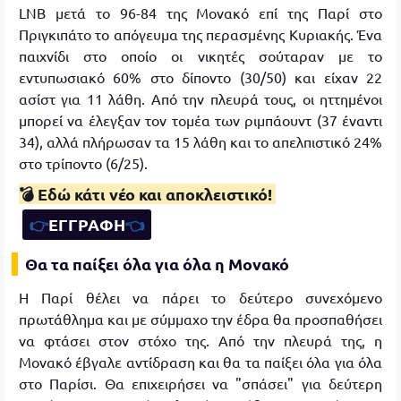
LNB μετά το 96-84 της Μονακό επί της Παρί στο
Πριγκιπάτο το απόγευμα της περασμένης Κυριακής. Ένα
παιχνίδι στο οποίο οι νικητές σούταραν με το
εντυπωσιακό 60% στο δίποντο (30/50) και είχαν 22
ασίστ για 11 λάθη. Από την πλευρά τους, οι ηττημένοι
μπορεί να έλεγξαν τον τομέα των ριμπάουντ (37 έναντι
34), αλλά πλήρωσαν τα 15 λάθη και το απελπιστικό 24%
στο τρίποντο (6/25).
💣 Εδώ κάτι νέο και αποκλειστικό!
👉
ΕΓΓΡΑΦΗ
👈
Θα τα παίξει όλα για όλα η Μονακό
Η Παρί θέλει να πάρει το δεύτερο συνεχόμενο
πρωτάθλημα και με σύμμαχο την έδρα θα προσπαθήσει
να φτάσει στον στόχο της. Από την πλευρά της, η
Μονακό έβγαλε αντίδραση και θα τα παίξει όλα για όλα
στο Παρίσι. Θα επιχειρήσει να "σπάσει" για δεύτερη