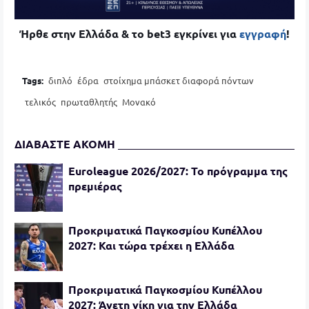
Ήρθε στην Ελλάδα & το bet3 εγκρίνει για
εγγραφή
!
Tags:
διπλό
έδρα
στοίχημα μπάσκετ διαφορά πόντων
τελικός
πρωταθλητής
Μονακό
ΔΙΑΒΑΣΤΕ ΑΚΟΜΗ
Euroleague 2026/2027: Το πρόγραμμα της
πρεμιέρας
Προκριματικά Παγκοσμίου Κυπέλλου
2027: Και τώρα τρέχει η Ελλάδα
Προκριματικά Παγκοσμίου Κυπέλλου
2027: Άνετη νίκη για την Ελλάδα