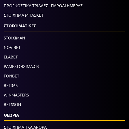
ΠΡΟΓΝΩΣΤΙΚΑ ΤΡΙΑΔΕΣ - ΠΑΡΟΛΙ ΗΜΕΡΑΣ
ΣΤΟΙΧΗΜΑ ΜΠΑΣΚΕΤ
ΣΤΟΙΧΗΜΑΤΙΚΕΣ
STOIXIMAN
NOVIBET
ELABET
PAMESTOIXIMA.GR
FONBET
BET365
WINMASTERS
BETSSON
ΘΕΩΡΙΑ
ΣΤΟΙΧΗΜΑΤΙΚΑ ΑΡΘΡΑ