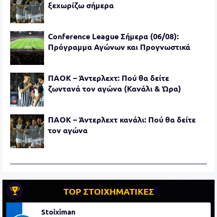
ξεχωρίζω σήμερα
Conference League Σήμερα (06/08):
Πρόγραμμα Αγώνων και Προγνωστικά
ΠΑΟΚ – Άντερλεχτ: Πού θα δείτε
ζωντανά τον αγώνα (Κανάλι & Ώρα)
ΠΑΟΚ – Άντερλεχτ κανάλι: Πού θα δείτε
τον αγώνα
TOP ΣΤΟΙΧΗΜΑΤΙΚΕΣ
Stoiximan