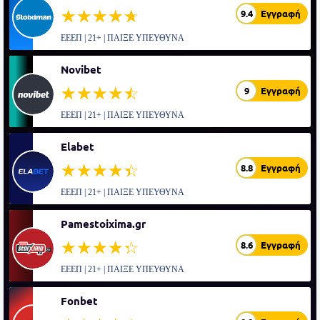
☆☆☆☆☆
★★★★★
9.4
Εγγραφή
ΕΕΕΠ | 21+ | ΠΑΙΞΕ ΥΠΕΥΘΥΝΑ
Novibet
☆☆☆☆☆
★★★★★
9
Εγγραφή
ΕΕΕΠ | 21+ | ΠΑΙΞΕ ΥΠΕΥΘΥΝΑ
Elabet
☆☆☆☆☆
★★★★★
8.8
Εγγραφή
ΕΕΕΠ | 21+ | ΠΑΙΞΕ ΥΠΕΥΘΥΝΑ
Pamestoixima.gr
☆☆☆☆☆
★★★★★
8.6
Εγγραφή
ΕΕΕΠ | 21+ | ΠΑΙΞΕ ΥΠΕΥΘΥΝΑ
Fonbet