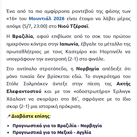
Ένα από τα πιο αμφίρροπα ραντεβού της φάσης των
«16» του
Μουντιάλ 2026
είναι έτοιμο να λάβει μέρος
απόψε (5/7, 23:00) στο
Νιού Τζέρσεϊ
.
Η
Βραζιλία
, αφού επιβίωσε από το σοκ του πρώτου
ημιχρόνου κόντρα στην
Ιαπωνία
, έβγαλε τα μέταλλο της
πρωταθλήτριας με τους Κασεμίρο και Μαρτινέλι να
υπογράφουν την ανατροπή (2-1) στο φινάλε.
Στο αντίπαλο στρατόπεδο, η
Νορβηγία
απέδειξε ότι
μόνο τυχαία δεν βρίσκεται εδώ. Το συγκρότημα του
Στόλε Σολμπάκεν άντεξε στην πίεση της
Ακτής
Ελεφαντοστού
και με τον «οδοστρωτήρα» Έρλινγκ
Χάαλαντ να σκοράρει στο 86', σφράγισε με το ίδιο
σκορ (2-1) μια ιστορική πρόκριση.
📌
Διαβάστε επίσης
:
Προγνωστικά για το Βραζιλία - Νορβηγία
Προγνωστικά για το Μεξικό - Αγγλία