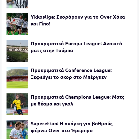
Ykkosliga: Σκοράρουν για το Over Χάκα
και Γίπο!
Προκριματικά Europa League: Ανοιχτό
ματς στην Τούμπα
Προκριματικά Conference League:
Ξεφεύγει το σκορ στο Μπέργκεν
Προκριματικά Champions League: Ματς
με θέαμα και γκολ
Superettan: Η ανάγκη για βαθμούς
φέρνει Over στο Έρεμπρο