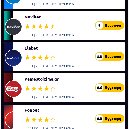
ΕΕΕΠ | 21+ | ΠΑΙΞΕ ΥΠΕΥΘΥΝΑ
Novibet
☆☆☆☆☆
★★★★★
9
Εγγραφή
ΕΕΕΠ | 21+ | ΠΑΙΞΕ ΥΠΕΥΘΥΝΑ
Elabet
☆☆☆☆☆
★★★★★
8.8
Εγγραφή
ΕΕΕΠ | 21+ | ΠΑΙΞΕ ΥΠΕΥΘΥΝΑ
Pamestoixima.gr
☆☆☆☆☆
★★★★★
8.6
Εγγραφή
ΕΕΕΠ | 21+ | ΠΑΙΞΕ ΥΠΕΥΘΥΝΑ
Fonbet
☆☆☆☆☆
★★★★★
8.8
Εγγραφή
ΕΕΕΠ | 21+ | ΠΑΙΞΕ ΥΠΕΥΘΥΝΑ