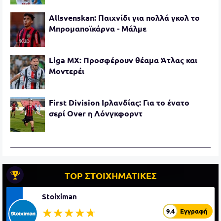
Allsvenskan: Παιχνίδι για πολλά γκολ το
Μπρομαποϊκάρνα - Μάλμε
Liga MX: Προσφέρουν θέαμα Άτλας και
Μοντερέι
First Division Ιρλανδίας: Για το ένατο
σερί Over η Λόνγκφορντ
TOP ΣΤΟΙΧΗΜΑΤΙΚΕΣ
Stoiximan
☆☆☆☆☆
★★★★★
9.4
Εγγραφή