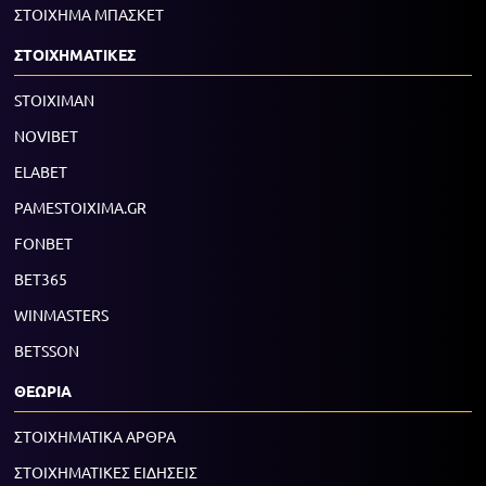
ΣΤΟΙΧΗΜΑ ΜΠΑΣΚΕΤ
ΣΤΟΙΧΗΜΑΤΙΚΕΣ
STOIXIMAN
NOVIBET
ELABET
PAMESTOIXIMA.GR
FONBET
BET365
WINMASTERS
BETSSON
ΘΕΩΡΙΑ
ΣΤΟΙΧΗΜΑΤΙΚΑ ΑΡΘΡΑ
ΣΤΟΙΧΗΜΑΤΙΚΕΣ ΕΙΔΗΣΕΙΣ