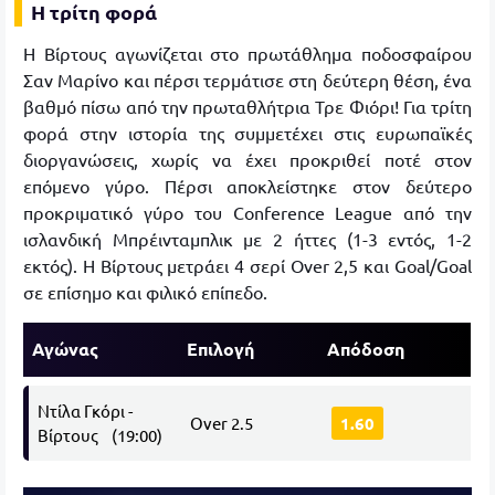
Η τρίτη φορά
Η Βίρτους αγωνίζεται στο πρωτάθλημα ποδοσφαίρου
Σαν Μαρίνο και πέρσι τερμάτισε στη δεύτερη θέση, ένα
βαθμό πίσω από την πρωταθλήτρια Τρε Φιόρι! Για τρίτη
φορά στην ιστορία της συμμετέχει στις ευρωπαϊκές
διοργανώσεις, χωρίς να έχει προκριθεί ποτέ στον
επόμενο γύρο. Πέρσι αποκλείστηκε στον δεύτερο
προκριματικό γύρο του Conference League από την
ισλανδική Μπρέινταμπλικ με 2 ήττες (1-3 εντός, 1-2
εκτός). Η Βίρτους μετράει 4 σερί Over 2,5 και Goal/Goal
σε επίσημο και φιλικό επίπεδο.
Αγώνας
Επιλογή
Απόδοση
Ντίλα Γκόρι -
Over 2.5
1.60
Βίρτους (19:00)