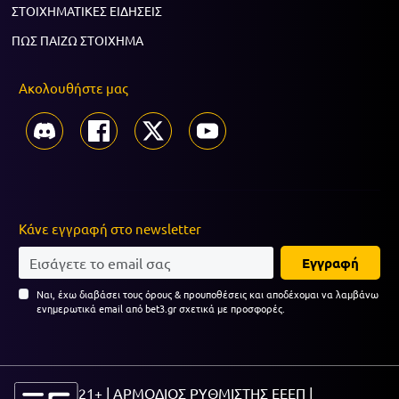
ΣΤΟΙΧΗΜΑΤΙΚΕΣ ΕΙΔΗΣΕΙΣ
ΠΩΣ ΠΑΙΖΩ ΣΤΟΙΧΗΜΑ
Ακολουθήστε μας
Κάνε εγγραφή στο newsletter
Εγγραφή
Ναι, έχω διαβάσει τους όρους & προυποθέσεις και αποδέχομαι να λαμβάνω
ενημερωτικά email από bet3.gr σχετικά με προσφορές.
21+ | ΑΡΜΟΔΙΟΣ ΡΥΘΜΙΣΤΗΣ ΕΕΕΠ |