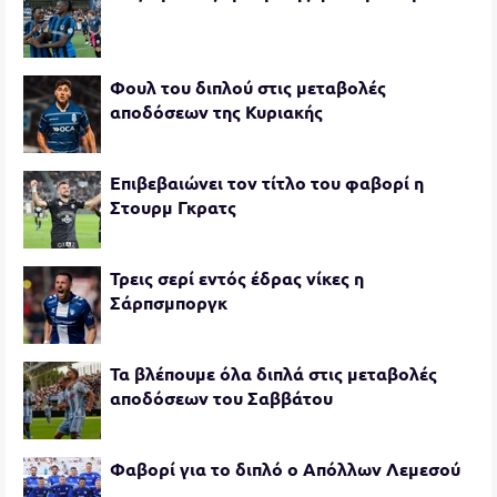
Φουλ του διπλού στις μεταβολές
αποδόσεων της Κυριακής
Επιβεβαιώνει τον τίτλο του φαβορί η
Στουρμ Γκρατς
Τρεις σερί εντός έδρας νίκες η
Σάρπσμποργκ
Τα βλέπουμε όλα διπλά στις μεταβολές
αποδόσεων του Σαββάτου
Φαβορί για το διπλό ο Απόλλων Λεμεσού