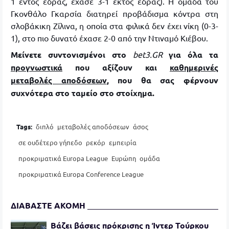
1 εντός έδρας, έχασε 3-1 εκτός έδρας). Η ομάδα του
Γκονθάλο Γκαρσία διατηρεί προβάδισμα κόντρα στη
σλοβάκικη Ζίλινα, η οποία στα φιλικά δεν έχει νίκη (0-3-
1), στο πιο δυνατό έχασε 2-0 από την Ντιναμό Κιέβου.
Μείνετε συντονισμένοι στο
bet
3.GR
για όλα τα
προγνωστικά
που αξίζουν και
καθημερινές
μεταβολές αποδόσεων
, που θα σας φέρνουν
συχνότερα στο ταμείο στο στοίχημα.
Tags:
διπλό
μεταβολές αποδόσεων
άσος
σε ουδέτερο γήπεδο
ρεκόρ
εμπειρία
προκριματικά Europa League
Ευρώπη
ομάδα
προκριματικά Europa Conference League
ΔΙΑΒΑΣΤΕ ΑΚΟΜΗ
Βάζει βάσεις πρόκρισης η Ίντερ Τούρκου