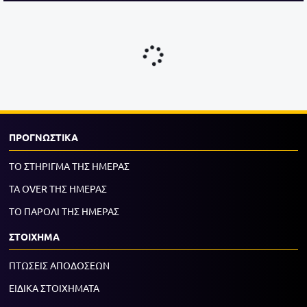
ΠΡΟΓΝΩΣΤΙΚΑ
ΤΟ ΣΤΗΡΙΓΜΑ ΤΗΣ ΗΜΕΡΑΣ
ΤΑ OVER ΤΗΣ ΗΜΕΡΑΣ
ΤΟ ΠΑΡΟΛΙ ΤΗΣ ΗΜΕΡΑΣ
ΣΤΟΙΧΗΜΑ
ΠΤΩΣΕΙΣ ΑΠΟΔΟΣΕΩΝ
ΕΙΔΙΚΑ ΣΤΟΙΧΗΜΑΤΑ