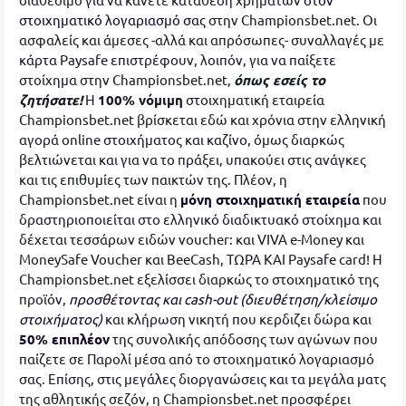
στοιχηματικό λογαριασμό σας
στην Championsbet.net. Οι
ασφαλείς και άμεσες -αλλά και απρόσωπες- συναλλαγές με
κάρτα Paysafe επιστρέφουν, λοιπόν, για να παίξετε
στοίχημα στην Championsbet.net,
όπως εσείς το
ζητήσατε!
Η
100% νόμιμη
στοιχηματική εταιρεία
Championsbet.net βρίσκεται εδώ και χρόνια στην ελληνική
αγορά online στοιχήματος και καζίνο, όμως διαρκώς
βελτιώνεται και για να το πράξει, υπακούει στις ανάγκες
και τις επιθυμίες των παικτών της. Πλέον, η
Championsbet.net είναι η
μόνη στοιχηματική εταιρεία
που
δραστηριοποιείται στο ελληνικό διαδικτυακό στοίχημα και
δέχεται τεσσάρων ειδών voucher: και VIVA e-Money και
MoneySafe Voucher και BeeCash, ΤΩΡΑ ΚΑΙ Paysafe card! Η
Championsbet.net εξελίσσει διαρκώς το στοιχηματικό της
προϊόν,
προσθέτοντας και cash-out (διευθέτηση/κλείσιμο
στοιχήματος)
και κλήρωση νικητή που κερδιζει δώρα και
50% επιπλέον
της συνολικής απόδοσης των αγώνων που
παίζετε σε Παρολί μέσα από το στοιχηματικό λογαριασμό
σας. Επίσης, στις μεγάλες διοργανώσεις και τα μεγάλα ματς
της αθλητικής σεζόν, η Championsbet.net προσφέρει