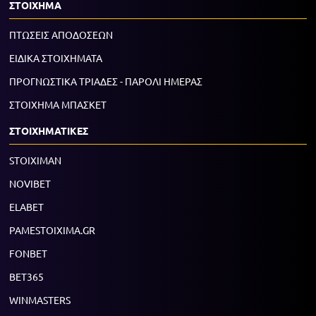
ΣΤΟΙΧΗΜΑ
ΠΤΩΣΕΙΣ ΑΠΟΔΟΣΕΩΝ
ΕΙΔΙΚΑ ΣΤΟΙΧΗΜΑΤΑ
ΠΡΟΓΝΩΣΤΙΚΑ ΤΡΙΑΔΕΣ - ΠΑΡΟΛΙ ΗΜΕΡΑΣ
ΣΤΟΙΧΗΜΑ ΜΠΑΣΚΕΤ
ΣΤΟΙΧΗΜΑΤΙΚΕΣ
STOIXIMAN
NOVIBET
ELABET
PAMESTOIXIMA.GR
FONBET
BET365
WINMASTERS