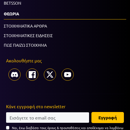
BETSSON
ΘΕΩΡΙΑ
ΣΤΟΙΧΗΜΑΤΙΚΑ ΑΡΘΡΑ
ΣΤΟΙΧΗΜΑΤΙΚΕΣ ΕΙΔΗΣΕΙΣ
ΠΩΣ ΠΑΙΖΩ ΣΤΟΙΧΗΜΑ
Ακολουθήστε μας
Κάνε εγγραφή στο newsletter
Εγγραφή
Ναι, έχω διαβάσει τους όρους & προυποθέσεις και αποδέχομαι να λαμβάνω