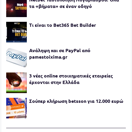
τα «βήματα» σε έναν οδηγό
Τι είναι το Bet365 Bet Builder
Ανάληψη και σε PayPal από
pamestoixima.gr
3 νέες online στοιχηματικές εταιρείες
έρχονται στην Ελλάδα
Σούπερ κλήρωση betsson για 12.000 ευρώ