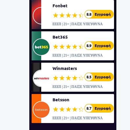
Fonbet
☆☆☆☆☆
★★★★★
8.8
Εγγραφή
ΕΕΕΠ | 21+ | ΠΑΙΞΕ ΥΠΕΥΘΥΝΑ
Bet365
☆☆☆☆☆
★★★★★
8.9
Εγγραφή
ΕΕΕΠ | 21+ | ΠΑΙΞΕ ΥΠΕΥΘΥΝΑ
Winmasters
☆☆☆☆☆
★★★★★
8.5
Εγγραφή
ΕΕΕΠ | 21+ | ΠΑΙΞΕ ΥΠΕΥΘΥΝΑ
Betsson
☆☆☆☆☆
★★★★★
8.7
Εγγραφή
ΕΕΕΠ | 21+ | ΠΑΙΞΕ ΥΠΕΥΘΥΝΑ