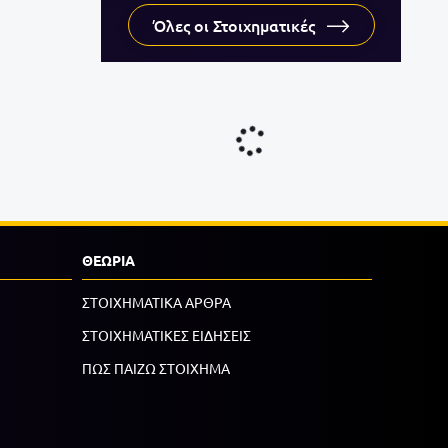
Όλες οι Στοιχηματικές
ΘΕΩΡΙΑ
ΣΤΟΙΧΗΜΑΤΙΚΑ ΑΡΘΡΑ
ΣΤΟΙΧΗΜΑΤΙΚΕΣ ΕΙΔΗΣΕΙΣ
ΠΩΣ ΠΑΙΖΩ ΣΤΟΙΧΗΜΑ