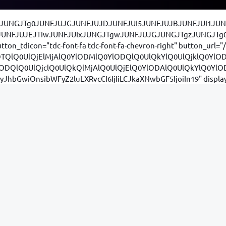
JUIxJUNGJTg0JUNFJUJGJUNFJUJDJUNFJUI5JUNFJUJBJUNFJUI1JUN
UI3JUNFJUJEJTIwJUNFJUIxJUNGJTgwJUNFJUJGJUNGJTgzJUNG
 button_tdicon="tdc-font-fa tdc-font-fa-chevron-right" but
lQ0UlQTQlQ0UlQjElMjAlQ0YlODMlQ0YlODQlQ0UlQkYlQ0UlQjkl
Q0YlODQlQ0UlQjclQ0UlQkQlMjAlQ0UlQjElQ0YlODAlQ0UlQkYl
"eyJhbGwiOnsibWFyZ2luLXRvcCI6IjIiLCJkaXNwbGF5IjoiIn19" display