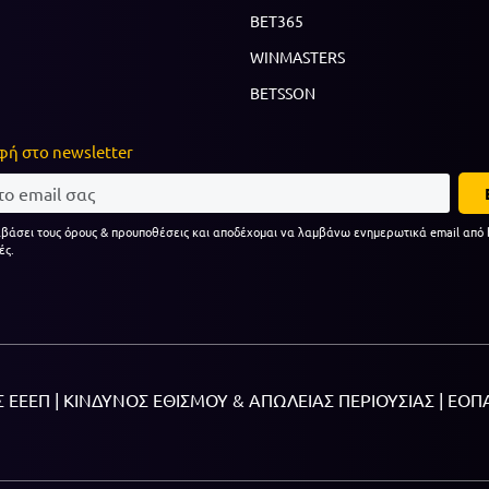
BET365
WINMASTERS
BETSSON
φή στο newsletter
αβάσει τους όρους & προυποθέσεις και αποδέχομαι να λαμβάνω ενημερωτικά email από b
ές.
 ΕΕΕΠ | ΚΙΝΔΥΝΟΣ ΕΘΙΣΜΟΥ & ΑΠΩΛΕΙΑΣ ΠΕΡΙΟΥΣΙΑΣ |
ΕΟΠΑ