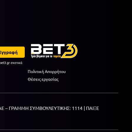
Εγγραφή
et3.gr σχετικά
Πολιτική Απορρήτου
Θέσεις εργασίας
Ε – ΓΡΑΜΜΗ ΣΥΜΒΟΥΛΕΥΤΙΚΗΣ: 1114 |
ΠΑΙΞΕ