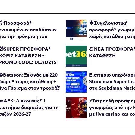
🦅Προσφορά*
🌟Συγκλονιστική
ενισχυμένων αποδόσεων
προσφορά* γνωριμ
για την πρόκριση του
χωρίς κατάθεση στ
ΠΑΟΚ
Elabet
🎁SUPER ΠΡΟΣΦΟΡΑ*
💪ΝΕΑ ΠΡΟΣΦΟΡΑ*
ΧΩΡΙΣ ΚΑΤΑΘΕΣΗ -
ΚΑΤΑΘΕΣΗ
PROMO CODE: DEAD215
⚽Betsson: Ξεκινάς με 220
Εισιτήριο υπερδιαρ
δώρα* χωρίς κατάθεση +
Stoiximan Super Le
ένα Γύρισμα στον τροχό🏆
στο Stoiximan Nati
🎫ΑΕΚ: Διεκδικείς* 1
⚡Τετραπλή προσφο
εισιτήριο διαρκείας για τη
γνωριμίας από την 
σεζόν 2026-27
με live casino και 
(διαγωνισμός*)
στοίχημα μαζί!