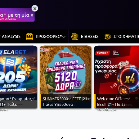
* με τη μία »
 ΠΑΙΞΕ ΥΠΕΥΘΥΝΑ
 ANALYSIS
ΠΡΟΣΦΟΡΕΣ*
ΕΙΔΗΣΕΙΣ
ΣΤΟΙΧΗΜΑΤΙΚ
φορά* Γνωριμίας✅
SUMMER5000✅ ΕΕΕΠ|21+
Welcome Offer*✅
21+ Παίξε
Παίξε Υπεύθυνα
ΕΕΕΠ|21+ Παίξε
θυνα
Υπεύθυνα