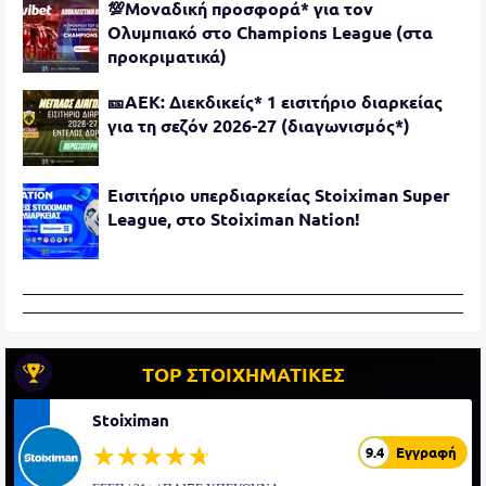
💯Μοναδική προσφορά* για τoν
Ολυμπιακό στο Champions League (στα
προκριματικά)
🎫ΑΕΚ: Διεκδικείς* 1 εισιτήριο διαρκείας
για τη σεζόν 2026-27 (διαγωνισμός*)
Εισιτήριο υπερδιαρκείας Stoiximan Super
League, στο Stoiximan Nation!
TOP ΣΤΟΙΧΗΜΑΤΙΚΕΣ
Stoiximan
☆☆☆☆☆
★★★★★
9.4
Εγγραφή