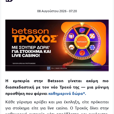
08 Αυγούστου 2026 - 07:20
Η εμπειρία στην Betsson γίνεται ακόμη πιο
διασκεδαστική με τον νέο Τροχό της — μια μόνιμη
προσθήκη που φέρνει
καθημερινά δώρα*.
Κάθε γύρισμα κρύβει και μια έκπληξη, είτε πρόκειται
για στοίχημα είτε για live casino. Ο Τροχός δίνει στην
καθημερινή εμπειρία κάτι απρόβλεπτο και ευχάριστο,