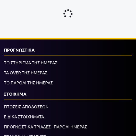
ΠΡΟΓΝΩΣΤΙΚΑ
ΤΟ ΣΤΗΡΙΓΜΑ ΤΗΣ ΗΜΕΡΑΣ
ΤΑ OVER ΤΗΣ ΗΜΕΡΑΣ
ΤΟ ΠΑΡΟΛΙ ΤΗΣ ΗΜΕΡΑΣ
ΣΤΟΙΧΗΜΑ
ΠΤΩΣΕΙΣ ΑΠΟΔΟΣΕΩΝ
ΕΙΔΙΚΑ ΣΤΟΙΧΗΜΑΤΑ
ΠΡΟΓΝΩΣΤΙΚΑ ΤΡΙΑΔΕΣ - ΠΑΡΟΛΙ ΗΜΕΡΑΣ