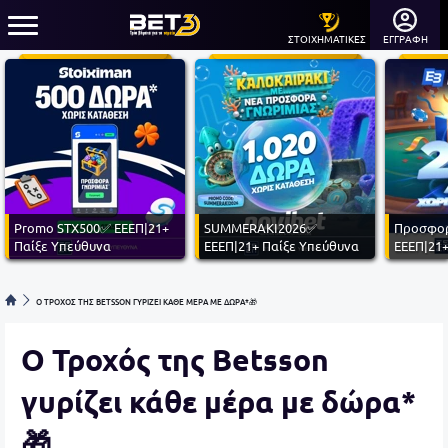
ΣΤΟΙΧΗΜΑΤΙΚΕΣ
ΕΓΓΡΑΦΗ
Promo STX500✅ ΕΕΕΠ|21+
SUMMERAKI2026✅
Προσφορ
Παίξε Υπεύθυνα
ΕΕΕΠ|21+ Παίξε Υπεύθυνα
ΕΕΕΠ|21+
Ο ΤΡΟΧΟΣ ΤΗΣ BETSSON ΓΥΡΙΖΕΙ ΚΑΘΕ ΜΕΡΑ ΜΕ ΔΩΡΑ*🎁
Ο Τροχός της Betsson
γυρίζει κάθε μέρα με δώρα*
🎁