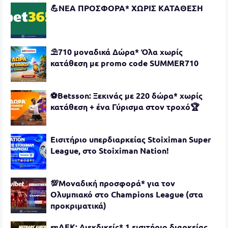
💪ΝΕΑ ΠΡΟΣΦΟΡΑ* ΧΩΡΙΣ ΚΑΤΑΘΕΣΗ
⛱️710 μοναδικά Δώρα* Όλα χωρίς
κατάθεση με promo code SUMMER710
⚽Betsson: Ξεκινάς με 220 δώρα* χωρίς
κατάθεση + ένα Γύρισμα στον τροχό🏆
Εισιτήριο υπερδιαρκείας Stoiximan Super
League, στο Stoiximan Nation!
💯Μοναδική προσφορά* για τoν
Ολυμπιακό στο Champions League (στα
προκριματικά)
🎫ΑΕΚ: Διεκδικείς* 1 εισιτήριο διαρκείας