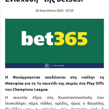
20 Αυγούστου 2025 - 07:35
Η Φενέρμπαχτσε υποδέχεται στη «πόλη» τη
Μπενφίκα για το 1ο παιχνίδι της σειράς στα Play Offs
του Champions League.
Η «καυτή» έδρα στη Κωνσταντινούπολη έχει
δυσκολέψει πάρα πόλλες ομάδες, όμως ο Βαγγέλης
Παυλίδης και η «παρέα» του έρχονται από 5