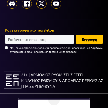
Κάνε εγγραφή στο newsletter
Εγγραφή
Ναι, έχω διαβάσει τους όρους & προυποθέσεις και αποδέχομαι να λαμβάνω
ενημερωτικά email από bet3.gr σχετικά με προσφορές.
21+ | ΑΡΜΟΔΙΟΣ ΡΥΘΜΙΣΤΗΣ ΕΕΕΠ |
ΚΙΝΔΥΝΟΣ ΕΘΙΣΜΟΥ & ΑΠΩΛΕΙΑΣ ΠΕΡΙΟΥΣΙΑΣ
|
ΠΑΙΞΕ ΥΠΕΥΘΥΝΑ
21+