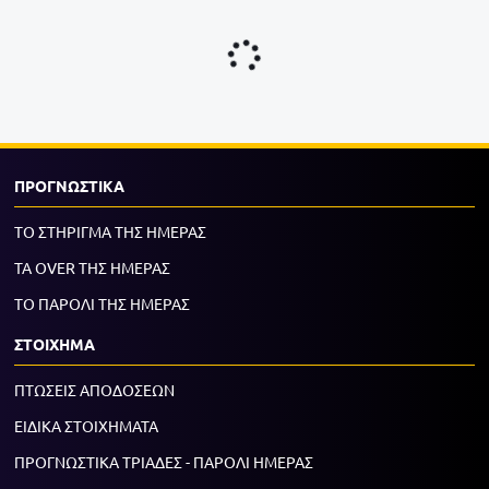
ΠΡΟΓΝΩΣΤΙΚΑ
ΤΟ ΣΤΗΡΙΓΜΑ ΤΗΣ ΗΜΕΡΑΣ
ΤΑ OVER ΤΗΣ ΗΜΕΡΑΣ
ΤΟ ΠΑΡΟΛΙ ΤΗΣ ΗΜΕΡΑΣ
ΣΤΟΙΧΗΜΑ
ΠΤΩΣΕΙΣ ΑΠΟΔΟΣΕΩΝ
ΕΙΔΙΚΑ ΣΤΟΙΧΗΜΑΤΑ
ΠΡΟΓΝΩΣΤΙΚΑ ΤΡΙΑΔΕΣ - ΠΑΡΟΛΙ ΗΜΕΡΑΣ