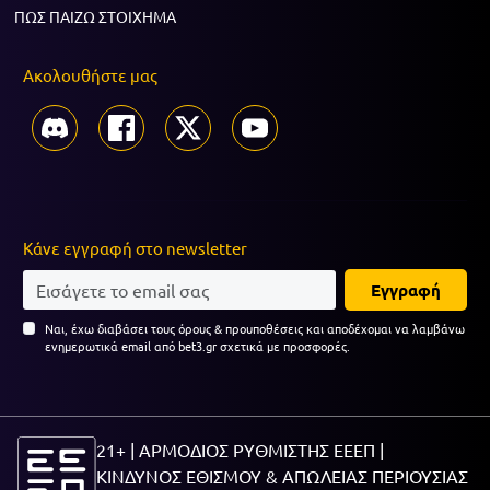
ΠΩΣ ΠΑΙΖΩ ΣΤΟΙΧΗΜΑ
Ακολουθήστε μας
Κάνε εγγραφή στο newsletter
Εγγραφή
Ναι, έχω διαβάσει τους όρους & προυποθέσεις και αποδέχομαι να λαμβάνω
ενημερωτικά email από bet3.gr σχετικά με προσφορές.
21+ | ΑΡΜΟΔΙΟΣ ΡΥΘΜΙΣΤΗΣ ΕΕΕΠ |
ΚΙΝΔΥΝΟΣ ΕΘΙΣΜΟΥ & ΑΠΩΛΕΙΑΣ ΠΕΡΙΟΥΣΙΑΣ