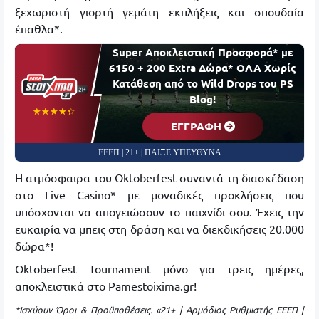
ξεχωριστή γιορτή γεμάτη εκπλήξεις και σπουδαία
έπαθλα*.
Super Αποκλειστική Προσφορά* με
6150 + 200 Extra Δώρα* ΟΛΑ Χωρίς
Κατάθεση από το Wild Drops του PS
Blog!
☆☆☆☆☆
★★★★★
EΓΓΡΑΦΗ
ΕΕΕΠ | 21+ | ΠΑΙΞΕ ΥΠΕΥΘΥΝΑ
Η ατμόσφαιρα του Oktoberfest συναντά τη διασκέδαση
στο Live Casino* με μοναδικές προκλήσεις που
υπόσχονται να απογειώσουν το παιχνίδι σου. Έχεις την
ευκαιρία να μπεις στη δράση και να διεκδικήσεις 20.000
δώρα*!
Oktoberfest Tournament μόνο για τρεις ημέρες,
αποκλειστικά στο Pamestoixima.gr!
*Ισχύουν Όροι & Προϋποθέσεις. «21+ | Αρμόδιος Ρυθμιστής ΕΕΕΠ |