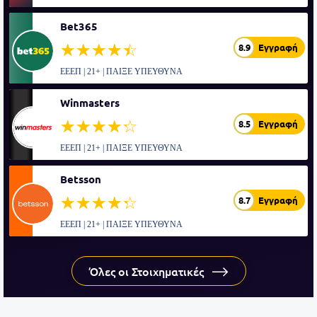
Bet365
☆☆☆☆☆
★★★★★
8.9
Εγγραφή
ΕΕΕΠ | 21+ | ΠΑΙΞΕ ΥΠΕΥΘΥΝΑ
Winmasters
☆☆☆☆☆
★★★★★
8.5
Εγγραφή
ΕΕΕΠ | 21+ | ΠΑΙΞΕ ΥΠΕΥΘΥΝΑ
Betsson
☆☆☆☆☆
★★★★★
8.7
Εγγραφή
ΕΕΕΠ | 21+ | ΠΑΙΞΕ ΥΠΕΥΘΥΝΑ
Όλες οι Στοιχηματικές