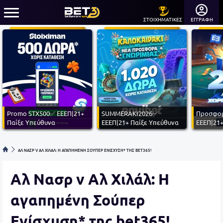
ΣΤΟΙΧΗΜΑΤΙΚΕΣ
ΕΓΓΡΑΦΗ
Promo STX500✅ ΕΕΕΠ|21+
SUMMERAKI2026✅
Προσφορ
Παίξε Υπεύθυνα
ΕΕΕΠ|21+ Παίξε Υπεύθυνα
ΕΕΕΠ|21+
ΑΛ ΝΑΣΡ V ΑΛ ΧΙΛΑΛ: Η ΑΓΑΠΗΜΕΝΗ ΣΟΥΠΕΡ ΕΝΙΣΧΥΣΗ* ΤΗΣ BET365!
Αλ Νασρ v Αλ Χιλάλ: Η
αγαπημένη Σούπερ
Ενίσχυση* της bet365!