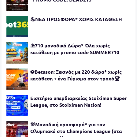
💪ΝΕΑ ΠΡΟΣΦΟΡΑ* ΧΩΡΙΣ ΚΑΤΑΘΕΣΗ
⛱️710 μοναδικά Δώρα* Όλα χωρίς
κατάθεση με promo code SUMMER710
⚽Betsson: Ξεκινάς με 220 δώρα* χωρίς
κατάθεση + ένα Γύρισμα στον τροχό🏆
Εισιτήριο υπερδιαρκείας Stoiximan Super
League, στο Stoiximan Nation!
💯Μοναδική προσφορά* για τoν
Ολυμπιακό στο Champions League (στα