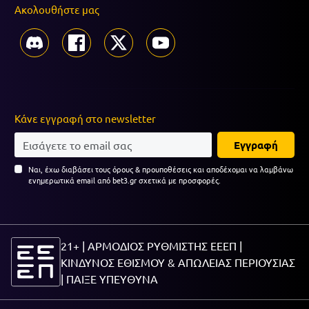
Ακολουθήστε μας
Κάνε εγγραφή στο newsletter
Εγγραφή
Ναι, έχω διαβάσει τους όρους & προυποθέσεις και αποδέχομαι να λαμβάνω
ενημερωτικά email από bet3.gr σχετικά με προσφορές.
21+ | ΑΡΜΟΔΙΟΣ ΡΥΘΜΙΣΤΗΣ ΕΕΕΠ |
ΚΙΝΔΥΝΟΣ ΕΘΙΣΜΟΥ & ΑΠΩΛΕΙΑΣ ΠΕΡΙΟΥΣΙΑΣ
|
ΠΑΙΞΕ ΥΠΕΥΘΥΝΑ