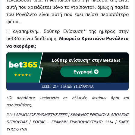
αυτή που χρειάζεται μόνο το «τρίποντο», όμως η παρέα
του Ρονάλντο είναι αυτή που έχει πείσει περισσότερο
φέτος.
Η αγαπημένη... Σούπερ Ενίσχυση* της ημέρας στην
bet365 είναι διαθέσιμη.
Μπορεί ο Κριστιάνο Ρονάλντο
να σκοράρει;
Σούπερ ενίσχυση* στην Bet365!
Εγγραφή
☆☆☆☆☆
★★★★★
ΕΕΕΠ | 21+ | ΠΑΙΞΕ ΥΠΕΥΘΥΝΑ
*Οι αποδόσεις υπόκεινται σε αλλαγές. Ισχύουν όροι και
προϋποθέσεις.
21+ | ΑΡΜΟΔΙΟΣ ΡΥΘΜΙΣΤΗΣ ΕΕΕΠ | ΚΙΝΔΥΝΟΣ ΕΘΙΣΜΟΥ & ΑΠΩΛΕΙΑΣ
ΠΕΡΙΟΥΣΙΑΣ | ΕΟΠΑΕ – ΓΡΑΜΜΗ ΣΥΜΒΟΥΛΕΥΤΙΚΗΣ: 1114 | ΠΑΙΞΕ
ΥΠΕΥΘΥΝΑ