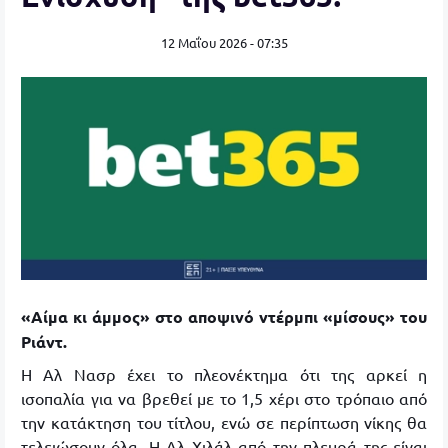
12 Μαΐου 2026 - 07:35
«Αίμα κι άμμος» στο αποψινό ντέρμπι «μίσους» του
Ριάντ.
Η Αλ Νασρ έχει το πλεονέκτημα ότι της αρκεί η
ισοπαλία για να βρεθεί με το 1,5 χέρι στο τρόπαιο από
την κατάκτηση του τίτλου, ενώ σε περίπτωση νίκης θα
τελειώσουν όλα. Η Αλ Χιλάλ από την πλευρά της είναι