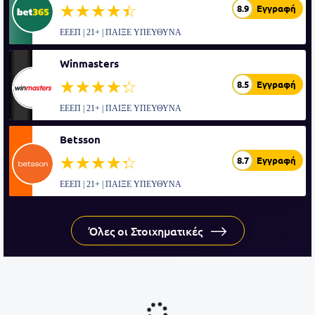
☆☆☆☆☆
★★★★★
8.9
Εγγραφή
ΕΕΕΠ | 21+ | ΠΑΙΞΕ ΥΠΕΥΘΥΝΑ
Winmasters
☆☆☆☆☆
★★★★★
8.5
Εγγραφή
ΕΕΕΠ | 21+ | ΠΑΙΞΕ ΥΠΕΥΘΥΝΑ
Betsson
☆☆☆☆☆
★★★★★
8.7
Εγγραφή
ΕΕΕΠ | 21+ | ΠΑΙΞΕ ΥΠΕΥΘΥΝΑ
Όλες οι Στοιχηματικές