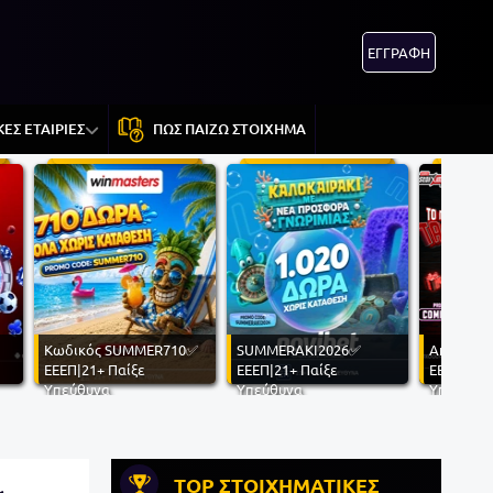
ΕΓΓΡΑΦΗ
ΕΣ ΕΤΑΙΡΙΕΣ
ΠΩΣ ΠΑΙΖΩ ΣΤΟΙΧΗΜΑ
Κωδικός SUMMER710✅
SUMMERAKI2026✅
Αποκλεισ
ΕΕΕΠ|21+ Παίξε
ΕΕΕΠ|21+ Παίξε
ΕΕΕΠ|21+
Υπεύθυνα
Υπεύθυνα
Υπεύθυν
TOP ΣΤΟΙΧΗΜΑΤΙΚΕΣ