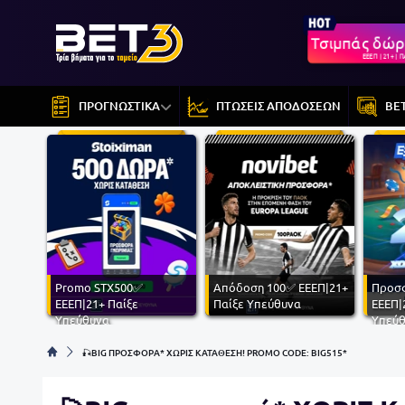
Τσιμπάς δώρα
ΕΕΕΠ | 21+ |
ΠΡΟΓΝΩΣΤΙΚΑ
ΠΤΩΣΕΙΣ ΑΠΟΔΟΣΕΩΝ
BET
Promo STX500✅
Απόδοση 100✅ ΕΕΕΠ|21+
Προσ
ΕΕΕΠ|21+ Παίξε
Παίξε Υπεύθυνα
ΕΕΕΠ|
Υπεύθυνα
Υπεύ
🎣BIG ΠΡΟΣΦΟΡΑ* ΧΩΡΙΣ ΚΑΤΑΘΕΣΗ! PROMO CODE: BIG515*