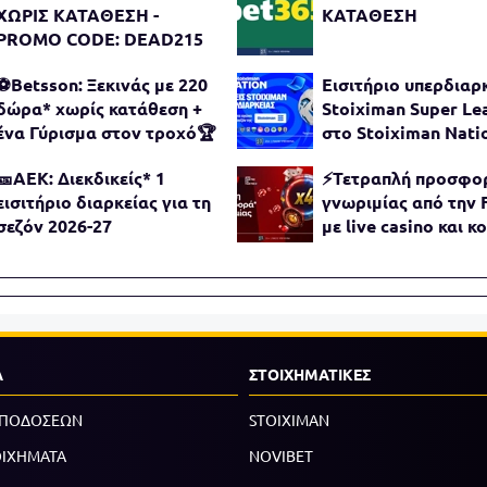
ΧΩΡΙΣ ΚΑΤΑΘΕΣΗ -
ΚΑΤΑΘΕΣΗ
PROMO CODE: DEAD215
⚽Betsson: Ξεκινάς με 220
Εισιτήριο υπερδιαρ
δώρα* χωρίς κατάθεση +
Stoiximan Super Le
ένα Γύρισμα στον τροχό🏆
στο Stoiximan Nati
🎫ΑΕΚ: Διεκδικείς* 1
⚡Τετραπλή προσφο
εισιτήριο διαρκείας για τη
γνωριμίας από την 
σεζόν 2026-27
με live casino και 
(διαγωνισμός*)
στοίχημα μαζί!
Α
ΣΤΟΙΧΗΜΑΤΙΚΕΣ
ΑΠΟΔΟΣΕΩΝ
STOIXIMAN
ΟΙΧΗΜΑΤΑ
NOVIBET