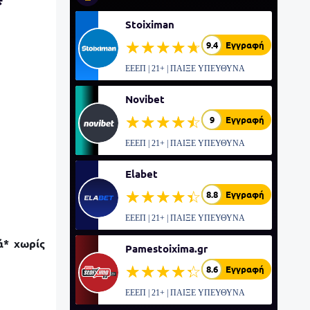
*
Stoiximan
☆☆☆☆☆
★★★★★
9.4
Εγγραφή
ΕΕΕΠ | 21+ | ΠΑΙΞΕ ΥΠΕΥΘΥΝΑ
Novibet
☆☆☆☆☆
★★★★★
9
Εγγραφή
ΕΕΕΠ | 21+ | ΠΑΙΞΕ ΥΠΕΥΘΥΝΑ
Elabet
☆☆☆☆☆
★★★★★
8.8
Εγγραφή
ΕΕΕΠ | 21+ | ΠΑΙΞΕ ΥΠΕΥΘΥΝΑ
ά* χωρίς
Pamestoixima.gr
☆☆☆☆☆
★★★★★
8.6
Εγγραφή
ΕΕΕΠ | 21+ | ΠΑΙΞΕ ΥΠΕΥΘΥΝΑ