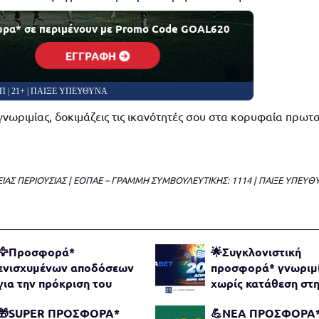
ώρα* σε περιμένουν με Promo Code GOAL620
ΕΓΓΡΑΦΗ
Π | 21+ | ΠΑΙΞΕ ΥΠΕΥΘΥΝΑ
γνωριμίας, δοκιμάζεις τις ικανότητές σου στα κορυφαία πρω
ΙΑΣ ΠΕΡΙΟΥΣΙΑΣ | ΕΟΠΑΕ – ΓΡΑΜΜΗ ΣΥΜΒΟΥΛΕΥΤΙΚΗΣ: 1114 | ΠΑΙΞΕ ΥΠΕΥΘ
🦅Προσφορά*
🌟Συγκλονιστική
ενισχυμένων αποδόσεων
προσφορά* γνωριμ
για την πρόκριση του
χωρίς κατάθεση στ
ΠΑΟΚ
Elabet
🎁SUPER ΠΡΟΣΦΟΡΑ*
💪ΝΕΑ ΠΡΟΣΦΟΡΑ*