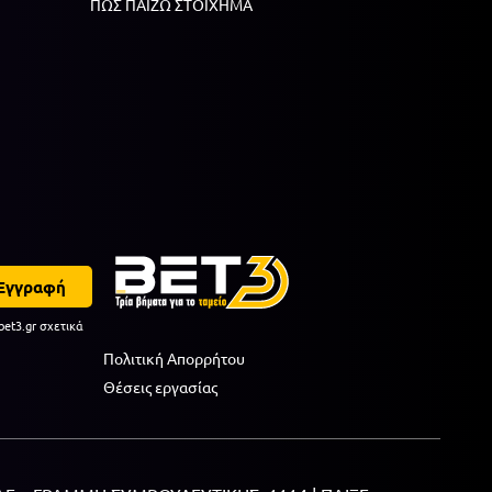
ΠΩΣ ΠΑΙΖΩ ΣΤΟΙΧΗΜΑ
Εγγραφή
et3.gr σχετικά
Πολιτική Απορρήτου
Θέσεις εργασίας