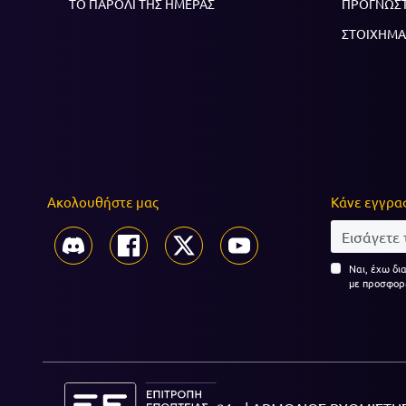
ΤΟ ΠΑΡΟΛΙ ΤΗΣ ΗΜΕΡΑΣ
ΠΡΟΓΝΩΣΤΙ
ΣΤΟΙΧΗΜΑ
Ακολουθήστε μας
Κάνε εγγρα
Ναι, έχω δι
με προσφορ