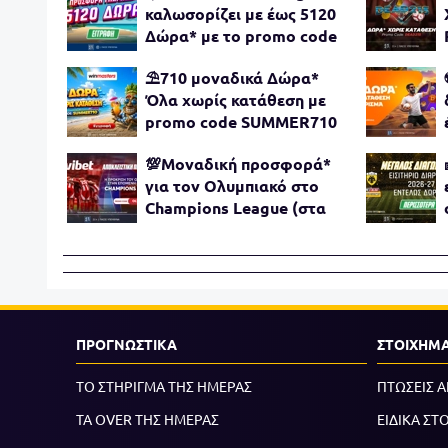
καλωσορίζει με έως 5120
Δώρα* με το promo code
SUMMER5000!
⛱️710 μοναδικά Δώρα*
Όλα χωρίς κατάθεση με
promo code SUMMER710
💯Μοναδική προσφορά*
για τoν Ολυμπιακό στο
Champions League (στα
προκριματικά)
ΠΡΟΓΝΩΣΤΙΚΑ
ΣΤΟΙΧΗΜ
ΤΟ ΣΤΗΡΙΓΜΑ ΤΗΣ ΗΜΕΡΑΣ
ΠΤΩΣΕΙΣ 
ΤΑ OVER ΤΗΣ ΗΜΕΡΑΣ
ΕΙΔΙΚΑ ΣΤ