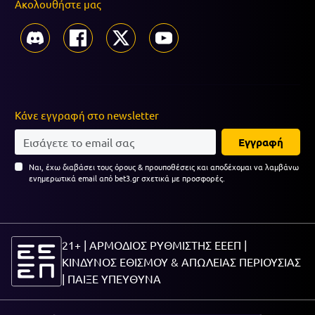
Ακολουθήστε μας
Κάνε εγγραφή στο newsletter
Εγγραφή
Ναι, έχω διαβάσει τους όρους & προυποθέσεις και αποδέχομαι να λαμβάνω
ενημερωτικά email από bet3.gr σχετικά με προσφορές.
21+ | ΑΡΜΟΔΙΟΣ ΡΥΘΜΙΣΤΗΣ ΕΕΕΠ |
ΚΙΝΔΥΝΟΣ ΕΘΙΣΜΟΥ & ΑΠΩΛΕΙΑΣ ΠΕΡΙΟΥΣΙΑΣ
|
ΠΑΙΞΕ ΥΠΕΥΘΥΝΑ