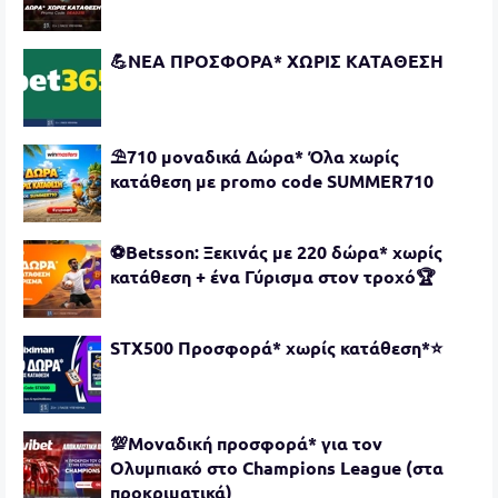
💪ΝΕΑ ΠΡΟΣΦΟΡΑ* ΧΩΡΙΣ ΚΑΤΑΘΕΣΗ
⛱️710 μοναδικά Δώρα* Όλα χωρίς
κατάθεση με promo code SUMMER710
⚽Betsson: Ξεκινάς με 220 δώρα* χωρίς
κατάθεση + ένα Γύρισμα στον τροχό🏆
STX500 Προσφορά* χωρίς κατάθεση*⭐
💯Μοναδική προσφορά* για τoν
Ολυμπιακό στο Champions League (στα
προκριματικά)