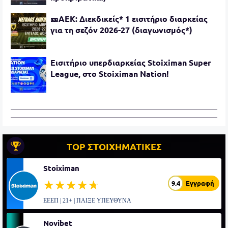
🎫ΑΕΚ: Διεκδικείς* 1 εισιτήριο διαρκείας
για τη σεζόν 2026-27 (διαγωνισμός*)
Εισιτήριο υπερδιαρκείας Stoiximan Super
League, στο Stoiximan Nation!
TOP ΣΤΟΙΧΗΜΑΤΙΚΕΣ
Stoiximan
☆☆☆☆☆
★★★★★
9.4
Εγγραφή
ΕΕΕΠ | 21+ | ΠΑΙΞΕ ΥΠΕΥΘΥΝΑ
Novibet