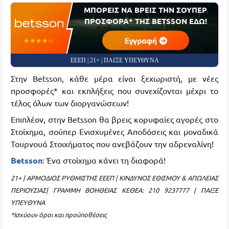
ΜΠΟΡΕΙΣ ΝΑ ΒΡΕΙΣ THN ΣΟΥΠΕΡ
ΠΡΟΣΦΟΡΑ* ΤΗΣ BETSSON ΕΔΩ!
Εγγραφή
☆☆☆☆☆
★★★★★
ΕΕΕΠ | 21+ | ΠΑΙΞΕ ΥΠΕΥΘΥΝΑ
Στην Betsson, κάθε μέρα είναι ξεχωριστή, με νέες
προσφορές* και εκπλήξεις που συνεχίζονται μέχρι το
τέλος όλων των διοργανώσεων!
Επιπλέον, στην Betsson θα βρεις κορυφαίες αγορές στο
Στοίχημα, σούπερ Ενισχυμένες Αποδόσεις και μοναδικά
Τουρνουά Στοιχήματος που ανεβάζουν την αδρεναλίνη!
Betsson
: Ένα στοίχημα κάνει τη διαφορά!
21+ | ΑΡΜΟΔΙΟΣ ΡΥΘΜΙΣΤΗΣ ΕΕΕΠ | ΚΙΝΔΥΝΟΣ ΕΘΙΣΜΟΥ & ΑΠΩΛΕΙΑΣ
ΠΕΡΙΟΥΣΙΑΣ| ΓΡΑΜΜΗ ΒΟΗΘΕΙΑΣ ΚΕΘΕΑ: 210 9237777 | ΠΑΙΞΕ
ΥΠΕΥΘΥΝΑ
*Ισχύουν όροι και προϋποθέσεις