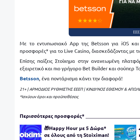
ΓΙΑ ΝΑ 
☆☆☆☆☆
★★★★★
ΕΕΕ
Με το εντυπωσιακό App της Betsson για iOS και
προσφορές* για το Live Casino, διασκεδάζοντας με τι
Επίσης παίζεις Στοίχημα στην ανανεωμένη πλατφόρ
εξαιρετικό και πιο γρήγορο Bet Builder και σούπερ 
Betsson
, ένα ποντάρισμα κάνει την διαφορά!
21+ | ΑΡΜΟΔΙΟΣ ΡΥΘΜΙΣΤΗΣ ΕΕΕΠ | ΚΙΝΔΥΝΟΣ ΕΘΙΣΜΟΥ & ΑΠΩΛΕ
*Ισχύουν όροι και προϋποθέσεις
Περισσότερες προσφορές*
🎁Happy Hour με 5 Δώρα*
σε όλους από τη Stoiximan!