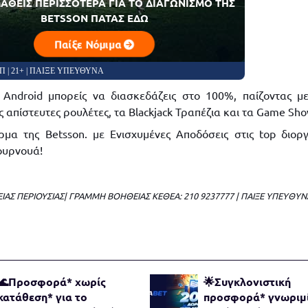
ΜΑΘΕΙΣ ΠΕΡΙΣΣΟΤΕΡΑ ΓΙΑ ΤΟ ΔΙΑΓΩΝΙΣΜΟ ΤΗΣ
BETSSON ΠΑΤΑΣ ΕΔΩ
Παίξε Νόμιμα
Π | 21+ | ΠΑΙΞΕ ΥΠΕΥΘΥΝΑ
 Αndroid μπορείς να διασκεδάζεις στο 100%, παίζοντας μ
ς απίστευτες ρουλέτες, τα Blackjack Τραπέζια και τα Game Sho
μα της Betsson. με Ενισχυμένες Αποδόσεις στις top διοργ
Τουρνουά!
ΙΑΣ ΠΕΡΙΟΥΣΙΑΣ| ΓΡΑΜΜΗ ΒΟΗΘΕΙΑΣ ΚΕΘΕΑ: 210 9237777 | ΠΑΙΞΕ ΥΠΕΥΘΥΝ
🌊Προσφορά* χωρίς
🌟Συγκλονιστική
κατάθεση* για το
προσφορά* γνωριμ