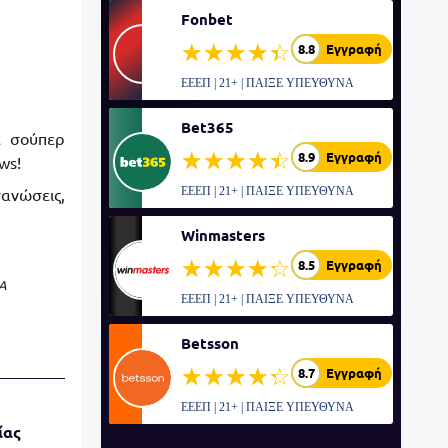
Fonbet
☆☆☆☆☆
★★★★★
8.8
Εγγραφή
ΕΕΕΠ | 21+ | ΠΑΙΞΕ ΥΠΕΥΘΥΝΑ
Bet365
ε σούπερ
☆☆☆☆☆
★★★★★
8.9
Εγγραφή
ws!
ανώσεις,
ΕΕΕΠ | 21+ | ΠΑΙΞΕ ΥΠΕΥΘΥΝΑ
Winmasters
☆☆☆☆☆
★★★★★
8.5
Εγγραφή
Α
ΕΕΕΠ | 21+ | ΠΑΙΞΕ ΥΠΕΥΘΥΝΑ
Betsson
☆☆☆☆☆
★★★★★
8.7
Εγγραφή
ΕΕΕΠ | 21+ | ΠΑΙΞΕ ΥΠΕΥΘΥΝΑ
ίας