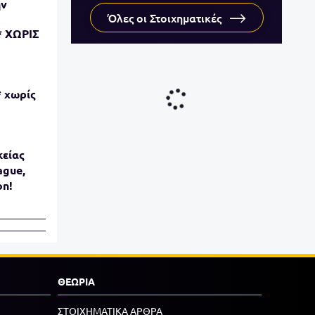
ην
Όλες οι Στοιχηματικές
 ΧΩΡΙΣ
 χωρίς
κείας
ague,
on!
ΘΕΩΡΙΑ
ΣΤΟΙΧΗΜΑΤΙΚΑ ΑΡΘΡΑ