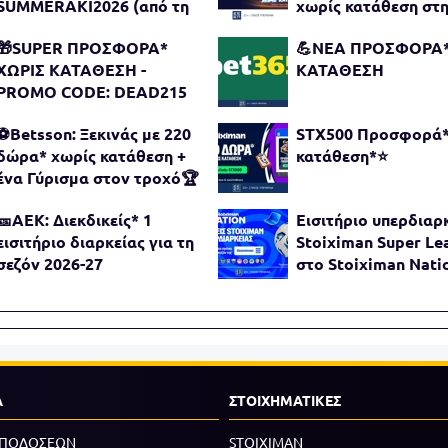
SUMMERAKI2026 (από τη
χωρίς κατάθεση στ
Novibet)
Elabet
🎁SUPER ΠΡΟΣΦΟΡΑ*
💪ΝΕΑ ΠΡΟΣΦΟΡΑ*
ΧΩΡΙΣ ΚΑΤΑΘΕΣΗ -
ΚΑΤΑΘΕΣΗ
PROMO CODE: DEAD215
⚽Betsson: Ξεκινάς με 220
STX500 Προσφορά*
δώρα* χωρίς κατάθεση +
κατάθεση*⭐
ένα Γύρισμα στον τροχό🏆
🎫ΑΕΚ: Διεκδικείς* 1
Εισιτήριο υπερδιαρ
εισιτήριο διαρκείας για τη
Stoiximan Super Le
σεζόν 2026-27
στο Stoiximan Nati
(διαγωνισμός*)
Α
ΣΤΟΙΧΗΜΑΤΙΚΕΣ
ΑΠΟΔΟΣΕΩΝ
STOIXIMAN