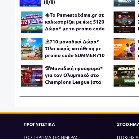
(8/8)
☀️To Pamestoixima.gr σε
καλωσορίζει με έως 5120
Δώρα* με το promo code
SUMMER5000!
⛱️710 μοναδικά Δώρα*
Όλα χωρίς κατάθεση με
promo code SUMMER710
💯Μοναδική προσφορά*
για τoν Ολυμπιακό στο
Champions League (στα
προκριματικά)
ΠΡΟΓΝΩΣΤΙΚΑ
ΣΤΟΙΧΗΜ
ΤΟ ΣΤΗΡΙΓΜΑ ΤΗΣ ΗΜΕΡΑΣ
ΠΤΩΣΕΙΣ 