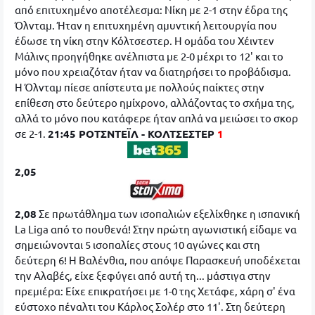
από επιτυχημένο αποτέλεσμα: Νίκη με 2-1 στην έδρα της
Όλνταμ. Ήταν η επιτυχημένη αμυντική λειτουργία που
έδωσε τη νίκη στην Κόλτσεστερ. Η ομάδα του Χέιντεν
Μάλινς προηγήθηκε ανέλπιστα με 2-0 μέχρι το 12' και το
μόνο που χρειαζόταν ήταν να διατηρήσει το προβάδισμα.
Η Όλνταμ πίεσε απίστευτα με πολλούς παίκτες στην
επίθεση στο δεύτερο ημίχρονο, αλλάζοντας το σχήμα της,
αλλά το μόνο που κατάφερε ήταν απλά να μειώσει το σκορ
σε 2-1.
21:45 ΡΟΤΣΝΤΕΪΛ - ΚΟΛΤΣΕΣΤΕΡ
1
2,05
2,08
Σε πρωτάθλημα των ισοπαλιών εξελίχθηκε η ισπανική
La Liga από το πουθενά! Στην πρώτη αγωνιστική είδαμε να
σημειώνονται 5 ισοπαλίες στους 10 αγώνες και στη
δεύτερη 6! Η Βαλένθια, που απόψε Παρασκευή υποδέχεται
την Αλαβές, είχε ξεφύγει από αυτή τη... μάστιγα στην
πρεμιέρα: Είχε επικρατήσει με 1-0 της Χετάφε, χάρη σ' ένα
εύστοχο πέναλτι του Κάρλος Σολέρ στο 11'. Στη δεύτερη