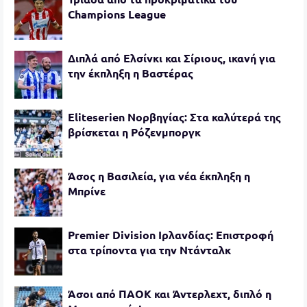
Champions League
Διπλά από Ελσίνκι και Σίριους, ικανή για
την έκπληξη η Βαστέρας
Eliteserien Νορβηγίας: Στα καλύτερά της
βρίσκεται η Ρόζενμποργκ
Άσος η Βασιλεία, για νέα έκπληξη η
Μπρίνε
Premier Division Ιρλανδίας: Επιστροφή
στα τρίποντα για την Ντάνταλκ
Άσοι από ΠΑΟΚ και Άντερλεχτ, διπλό η