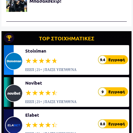
Μπασακσεχίρ!
TOP ΣΤΟΙΧΗΜΑΤΙΚΕΣ
Stoiximan
☆☆☆☆☆
★★★★★
9.4
Εγγραφή
ΕΕΕΠ | 21+ | ΠΑΙΞΕ ΥΠΕΥΘΥΝΑ
Novibet
☆☆☆☆☆
★★★★★
9
Εγγραφή
ΕΕΕΠ | 21+ | ΠΑΙΞΕ ΥΠΕΥΘΥΝΑ
Elabet
☆☆☆☆☆
★★★★★
8.8
Εγγραφή