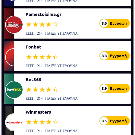
ΕΕΕΠ | 21+ | ΠΑΙΞΕ ΥΠΕΥΘΥΝΑ
Pamestoixima.gr
☆☆☆☆☆
★★★★★
8.6
Εγγραφή
ΕΕΕΠ | 21+ | ΠΑΙΞΕ ΥΠΕΥΘΥΝΑ
Fonbet
☆☆☆☆☆
★★★★★
8.8
Εγγραφή
ΕΕΕΠ | 21+ | ΠΑΙΞΕ ΥΠΕΥΘΥΝΑ
Bet365
☆☆☆☆☆
★★★★★
8.9
Εγγραφή
ΕΕΕΠ | 21+ | ΠΑΙΞΕ ΥΠΕΥΘΥΝΑ
Winmasters
☆☆☆☆☆
★★★★★
8.5
Εγγραφή
ΕΕΕΠ | 21+ | ΠΑΙΞΕ ΥΠΕΥΘΥΝΑ