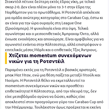
Στοκντέιλ πέτυχε δεύτερη εκτός έδρας νίκη, με τελικό
σκορ 2-0. Δεν είναι πλέον μόνο το 3-1 στην έδρα της
Νορθάμπτον για το πρωτάθλημα. Η Ροτσντέιλ απέκλεισε
μια ομάδα ανώτερης κατηγορίας στο Carabao Cup, έστω κι
αν είναι για την ώρα ουραγός στη League One
(Σριούσμπερι). Η ψυχολογία είναι στα ύψη. Τελικά
αγωνίστηκε και ο μεσοεπιθετικός Άμπραχαμ Όντο, αλλά
ένιωσε ενοχλήσεις και αποχώρησε. Είναι αμφίβολος για να
αγωνιστεί ενάντια στην Κόλτσεστερ, αλλά επιστρέφουν ο
επιτελικός μέσος Μόρλι και ο επιθετικός Τζος Άντριους.
Χτίζεται momentum συνεχόμενων
νικών για τη Ροτσντέιλ
Παραμένει εκτός για τη Ροτσντέιλ ο βασικός αριστερός
μπακ Ματ Νταν, ενώ μια θέση παίζεται μεταξύ Ντούλι και
Νιούμπι. Η Ροτσντέιλ θέλει να εκμεταλλευτεί το
momentum συνεχόμενων νικών και προσθέτει
επιθετικότητα! Η Κόλτσεστερ, από την πλευρά της, δεν
είχε μεσοβδόμαδο αγώνα να δώσει, καθώς είχε
αποκλειστεί στον προηγούμενο γύρο του Carabao Cup από
την Μπέρμιγχαμ. Τουλάχιστον όμως προέρχεται κι εκείνη