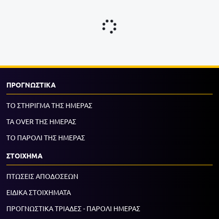
ΠΡΟΓΝΩΣΤΙΚΑ
ΤΟ ΣΤΗΡΙΓΜΑ ΤΗΣ ΗΜΕΡΑΣ
ΤΑ OVER ΤΗΣ ΗΜΕΡΑΣ
ΤΟ ΠΑΡΟΛΙ ΤΗΣ ΗΜΕΡΑΣ
ΣΤΟΙΧΗΜΑ
ΠΤΩΣΕΙΣ ΑΠΟΔΟΣΕΩΝ
ΕΙΔΙΚΑ ΣΤΟΙΧΗΜΑΤΑ
ΠΡΟΓΝΩΣΤΙΚΑ ΤΡΙΑΔΕΣ - ΠΑΡΟΛΙ ΗΜΕΡΑΣ