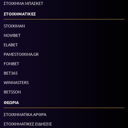
ΣΤΟΙΧΗΜΑ ΜΠΑΣΚΕΤ
ΣΤΟΙΧΗΜΑΤΙΚΕΣ
STOIXIMAN
NOVIBET
ELABET
PAMESTOIXIMA.GR
FONBET
BET365
WINMASTERS
BETSSON
ΘΕΩΡΙΑ
ΣΤΟΙΧΗΜΑΤΙΚΑ ΑΡΘΡΑ
ΣΤΟΙΧΗΜΑΤΙΚΕΣ ΕΙΔΗΣΕΙΣ