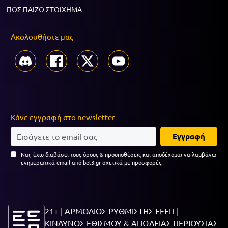
ΠΩΣ ΠΑΙΖΩ ΣΤΟΙΧΗΜΑ
Ακολουθήστε μας
Κάνε εγγραφή στο newsletter
Εγγραφή
Ναι, έχω διαβάσει τους όρους & προυποθέσεις και αποδέχομαι να λαμβάνω
ενημερωτικά email από bet3.gr σχετικά με προσφορές.
21+ | ΑΡΜΟΔΙΟΣ ΡΥΘΜΙΣΤΗΣ ΕΕΕΠ |
ΚΙΝΔΥΝΟΣ ΕΘΙΣΜΟΥ & ΑΠΩΛΕΙΑΣ ΠΕΡΙΟΥΣΙΑΣ