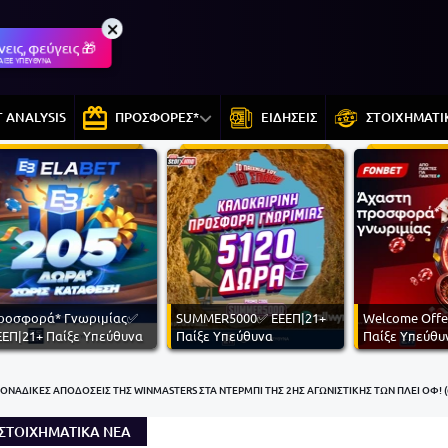
νεις, φεύγεις 🎁
 ΠΑΙΞΕ ΥΠΕΥΘΥΝΑ
 ANALYSIS
ΠΡΟΣΦΟΡΕΣ*
ΕΙΔΗΣΕΙΣ
ΣΤΟΙΧΗΜΑΤΙΚ
ροσφορά* Γνωριμίας✅
SUMMER5000✅ ΕΕΕΠ|21+
Welcome Offe
ΕΕΠ|21+ Παίξε Υπεύθυνα
Παίξε Υπεύθυνα
Παίξε Υπεύθυ
ΜΟΝΑΔΙΚΕΣ ΑΠΟΔΟΣΕΙΣ ΤΗΣ WINMASTERS ΣΤΑ ΝΤΕΡΜΠΙ ΤΗΣ 2ΗΣ ΑΓΩΝΙΣΤΙΚΗΣ ΤΩΝ ΠΛΕΙ ΟΦ! (
ΣΤΟΙΧΗΜΑΤΙΚΑ ΝΕΑ