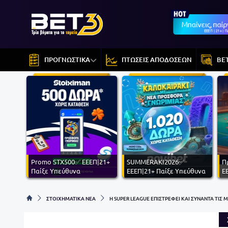
Μπαίνεις, παίρ
ΕΕΕΠ | 21+ |
ΠΡΟΓΝΩΣΤΙΚΑ
ΠΤΩΣΕΙΣ ΑΠΟΔΟΣΕΩΝ
BET
Promo STX500✅ ΕΕΕΠ|21+
SUMMERAKI2026✅
Π
Παίξε Υπεύθυνα
ΕΕΕΠ|21+ Παίξε Υπεύθυνα
Ε
ΣΤΟΙΧΗΜΑΤΙΚΑ ΝΕΑ
Η SUPER LEAGUE ΕΠΙΣΤΡΕΦΕΙ ΚΑΙ ΣΥΝΑΝΤΑ ΤΙΣ 