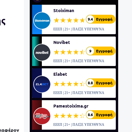
Stoiximan
ής
☆☆☆☆☆
★★★★★
9.4
Εγγραφή
ΕΕΕΠ | 21+ | ΠΑΙΞΕ ΥΠΕΥΘΥΝΑ
Novibet
☆☆☆☆☆
★★★★★
9
Εγγραφή
ΕΕΕΠ | 21+ | ΠΑΙΞΕ ΥΠΕΥΘΥΝΑ
Elabet
☆☆☆☆☆
★★★★★
8.8
Εγγραφή
ΕΕΕΠ | 21+ | ΠΑΙΞΕ ΥΠΕΥΘΥΝΑ
Pamestoixima.gr
☆☆☆☆☆
★★★★★
8.6
Εγγραφή
ΕΕΕΠ | 21+ | ΠΑΙΞΕ ΥΠΕΥΘΥΝΑ
διαφέρον