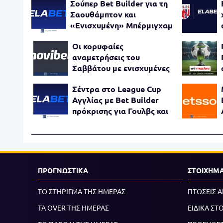
Σούπερ Bet Builder για τη
Σαουθάμπτον και
«Ενισχυμένη» Μπέρμιγχαμ
στο League Cup Αγγλίας
Oι κορυφαίες
(8/8)
αναμετρήσεις του
Σαββάτου με ενισχυμένες
αποδόσεις! (8/8)
Σέντρα στο League Cup
Αγγλίας με Bet Builder
πρόκρισης για Γουλβς και
ισορροπία στο
Μίντλεσμπρο - Ρέξαμ (7/8)
ΠΡΟΓΝΩΣΤΙΚΑ
ΣΤΟΙΧΗΜ
ΤΟ ΣΤΗΡΙΓΜΑ ΤΗΣ ΗΜΕΡΑΣ
ΠΤΩΣΕΙΣ 
ΤΑ OVER ΤΗΣ ΗΜΕΡΑΣ
ΕΙΔΙΚΑ ΣΤ