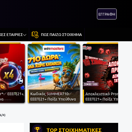
ΕΓΓΡΑΦΗ
ΕΣ ΕΤΑΙΡΙΕΣ
ΠΩΣ ΠΑΙΖΩ ΣΤΟΙΧΗΜΑ
r*✅ ΕΕΕΠ|21+
Κωδικός SUMMER710✅
Αποκλειστικό Promo✅
να
ΕΕΕΠ|21+ Παίξε Υπεύθυνα
ΕΕΕΠ|21+ Παίξε Υπεύθυνα
6/4)
TOP ΣΤΟΙΧΗΜΑΤΙΚΕΣ