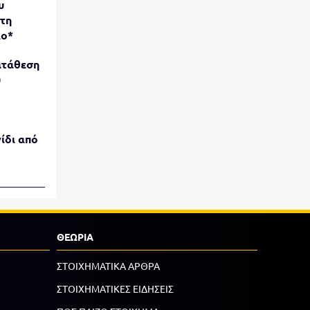
υ
τη
λο*
ατάθεση
)
ίδι από
ΘΕΩΡΙΑ
ΣΤΟΙΧΗΜΑΤΙΚΑ ΑΡΘΡΑ
ΣΤΟΙΧΗΜΑΤΙΚΕΣ ΕΙΔΗΣΕΙΣ