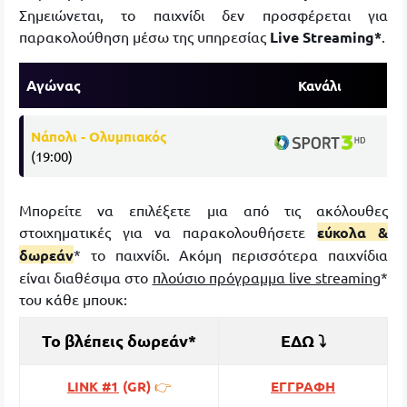
Σημειώνεται, το παιχνίδι δεν προσφέρεται για
παρακολούθηση μέσω της υπηρεσίας
Live Streaming*
.
Αγώνας
Κανάλι
Νάπολι - Ολυμπιακός
(19:00)
Μπορείτε να επιλέξετε μια από τις ακόλουθες
στοιχηματικές για να παρακολουθήσετε
εύκολα &
δωρεάν
* το παιχνίδι. Ακόμη περισσότερα παιχνίδια
είναι διαθέσιμα στο
πλούσιο πρόγραμμα live streaming
*
του κάθε μπουκ:
Το βλέπεις δωρεάν*
ΕΔΩ ⤵
LINK #1
(GR)
👉
ΕΓΓΡΑΦΗ