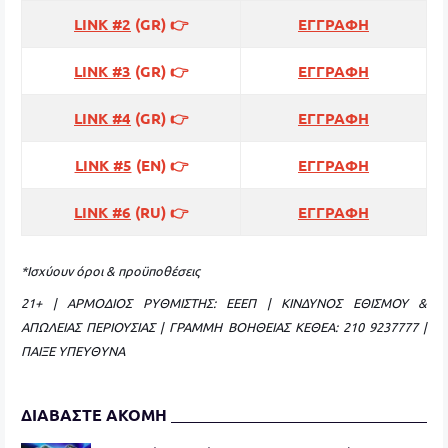
LINK #2
(GR) 👉
ΕΓΓΡΑΦΗ
LINK #3
(GR) 👉
ΕΓΓΡΑΦΗ
LINK #4
(GR) 👉
ΕΓΓΡΑΦΗ
LINK #5
(ΕΝ) 👉
ΕΓΓΡΑΦΗ
LINK #6
(RU) 👉
ΕΓΓΡΑΦΗ
*Ισχύουν όροι & προϋποθέσεις
21+ | ΑΡΜΟΔΙΟΣ ΡΥΘΜΙΣΤΗΣ: ΕΕΕΠ | ΚΙΝΔΥΝΟΣ ΕΘΙΣΜΟΥ &
ΑΠΩΛΕΙΑΣ ΠΕΡΙΟΥΣΙΑΣ | ΓΡΑΜΜΗ ΒΟΗΘΕΙΑΣ ΚΕΘΕΑ: 210 9237777 |
ΠΑΙΞΕ ΥΠΕΥΘΥΝΑ
ΔΙΑΒΑΣΤΕ ΑΚΟΜΗ