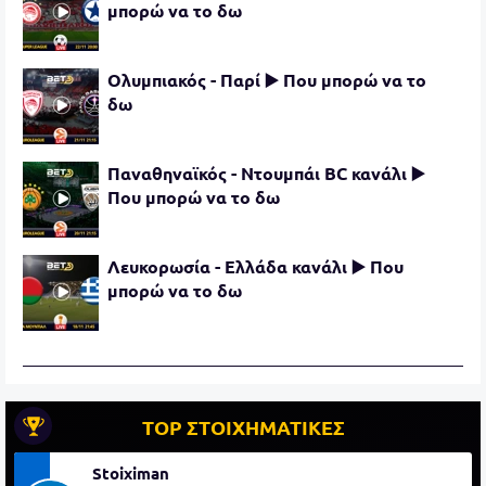
μπορώ να το δω
Ολυμπιακός - Παρί ▶️ Που μπορώ να το
δω
Παναθηναϊκός - Ντουμπάι BC κανάλι ▶️
Που μπορώ να το δω
Λευκορωσία - Ελλάδα κανάλι ▶️ Που
μπορώ να το δω
TOP ΣΤΟΙΧΗΜΑΤΙΚΕΣ
Stoiximan