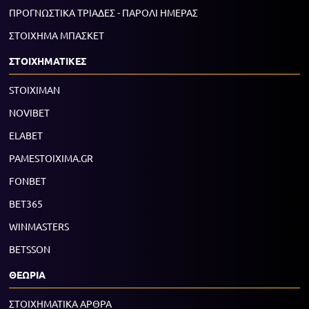
ΠΡΟΓΝΩΣΤΙΚΑ ΤΡΙΑΔΕΣ - ΠΑΡΟΛΙ ΗΜΕΡΑΣ
ΣΤΟΙΧΗΜΑ ΜΠΑΣΚΕΤ
ΣΤΟΙΧΗΜΑΤΙΚΕΣ
STOIXIMAN
NOVIBET
ELABET
PAMESTOIXIMA.GR
FONBET
BET365
WINMASTERS
BETSSON
ΘΕΩΡΙΑ
ΣΤΟΙΧΗΜΑΤΙΚΑ ΑΡΘΡΑ