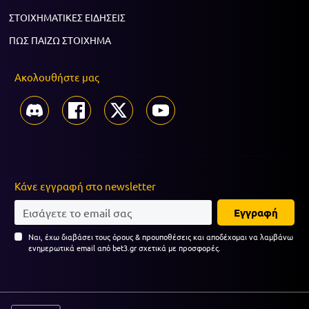
ΣΤΟΙΧΗΜΑΤΙΚΕΣ ΕΙΔΗΣΕΙΣ
ΠΩΣ ΠΑΙΖΩ ΣΤΟΙΧΗΜΑ
Ακολουθήστε μας
Κάνε εγγραφή στο newsletter
Εγγραφή
Ναι, έχω διαβάσει τους όρους & προυποθέσεις και αποδέχομαι να λαμβάνω
ενημερωτικά email από bet3.gr σχετικά με προσφορές.