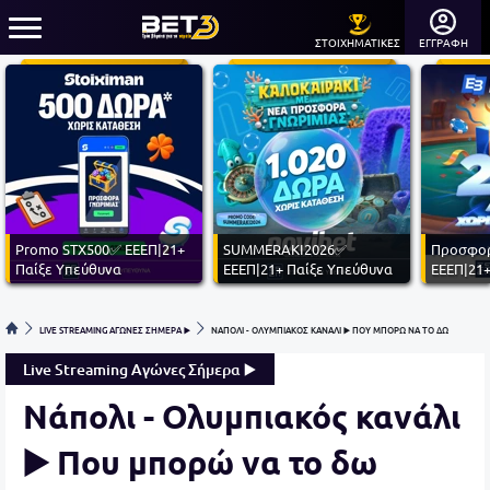
ΣΤΟΙΧΗΜΑΤΙΚΕΣ
ΕΓΓΡΑΦΗ
Promo STX500✅ ΕΕΕΠ|21+
SUMMERAKI2026✅
Προσφορ
Παίξε Υπεύθυνα
ΕΕΕΠ|21+ Παίξε Υπεύθυνα
ΕΕΕΠ|21+
LIVE STREAMING ΑΓΩΝΕΣ ΣΗΜΕΡΑ ▶️
ΝΑΠΟΛΙ - ΟΛΥΜΠΙΑΚΟΣ ΚΑΝΑΛΙ ▶️ ΠΟΥ ΜΠΟΡΩ ΝΑ ΤΟ ΔΩ
Live Streaming Αγώνες Σήμερα ▶️
Νάπολι - Ολυμπιακός κανάλι
▶️ Που μπορώ να το δω