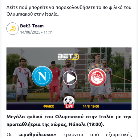
Δείτε πού μπορείτε να παρακολουθήσετε το 8ο φιλικό του
Ολυμπιακού στην Ιταλία.
Bet3 Team
14/08/2025 - 11:41
Μεγάλο φιλικό του Ολυμπιακού στην Ιταλία με την
πρωταθλήτρια της χώρας, Νάπολι (19:00).
Οι «
ερυθρόλευκοι
» έρχονται από εξαιρετικές