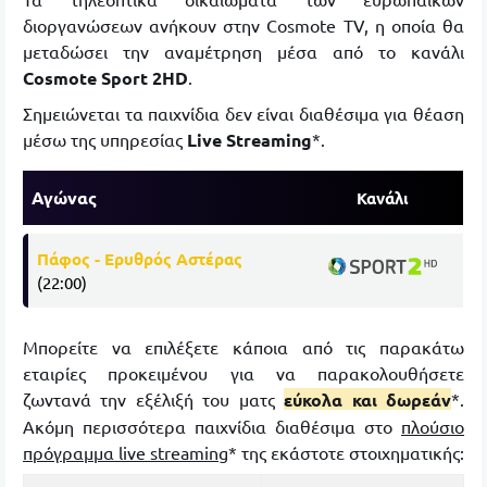
διοργανώσεων ανήκουν στην Cosmote TV, η οποία θα
μεταδώσει την αναμέτρηση μέσα από το κανάλι
Cosmote Sport 2HD
.
Σημειώνεται τα παιχνίδια δεν είναι διαθέσιμα για θέαση
μέσω της υπηρεσίας
Live Streaming
*.
Αγώνας
Κανάλι
Πάφος - Ερυθρός Αστέρας
(22:00)
Μπορείτε να επιλέξετε κάποια από τις παρακάτω
εταιρίες προκειμένου για να παρακολουθήσετε
ζωντανά την εξέλιξή του ματς
εύκολα και δωρεάν
*.
Ακόμη περισσότερα παιχνίδια διαθέσιμα στο
πλούσιο
πρόγραμμα live streaming
* της εκάστοτε στοιχηματικής: