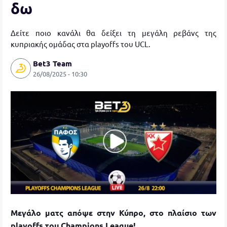
δω
Δείτε ποιο κανάλι θα δείξει τη μεγάλη ρεβάνς της
κυπριακής ομάδας στα playoffs του UCL.
Bet3 Team
26/08/2025 - 10:30
Μεγάλο ματς απόψε στην Κύπρο, στο πλαίσιο των
playoffs του Champions League!