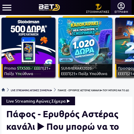
ΣΤΟΙΧΗΜΑΤΙΚΕΣ
ΕΓΓΡΑΦΗ
Promo STX500✅ ΕΕΕΠ|21+
SUMMERAKI2026✅
Προσφορ
Παίξε Υπεύθυνα
ΕΕΕΠ|21+ Παίξε Υπεύθυνα
ΕΕΕΠ|21+
LIVE STREAMING ΑΓΩΝΕΣ ΣΗΜΕΡΑ ▶️
ΠΑΦΟΣ - ΕΡΥΘΡΟΣ ΑΣΤΕΡΑΣ ΚΑΝΑΛΙ ▶️ ΠΟΥ ΜΠΟΡΩ ΝΑ ΤΟ ΔΩ
Live Streaming Αγώνες Σήμερα ▶️
Πάφος - Ερυθρός Αστέρας
κανάλι ▶️ Που μπορώ να το