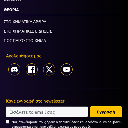
ΘΕΩΡΙΑ
ΣΤΟΙΧΗΜΑΤΙΚΑ ΑΡΘΡΑ
ΣΤΟΙΧΗΜΑΤΙΚΕΣ ΕΙΔΗΣΕΙΣ
ΠΩΣ ΠΑΙΖΩ ΣΤΟΙΧΗΜΑ
Ακολουθήστε μας
Κάνε εγγραφή στο newsletter
Εγγραφή
Ναι, έχω διαβάσει τους όρους & προυποθέσεις και αποδέχομαι να λαμβάνω
ενημερωτικά email από bet3.gr σχετικά με προσφορές.