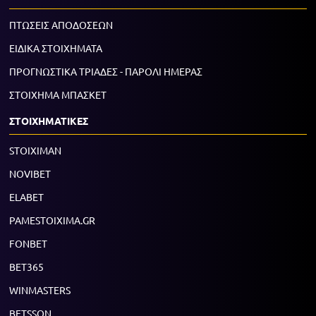
ΠΤΩΣΕΙΣ ΑΠΟΔΟΣΕΩΝ
ΕΙΔΙΚΑ ΣΤΟΙΧΗΜΑΤΑ
ΠΡΟΓΝΩΣΤΙΚΑ ΤΡΙΑΔΕΣ - ΠΑΡΟΛΙ ΗΜΕΡΑΣ
ΣΤΟΙΧΗΜΑ ΜΠΑΣΚΕΤ
ΣΤΟΙΧΗΜΑΤΙΚΕΣ
STOIXIMAN
NOVIBET
ELABET
PAMESTOIXIMA.GR
FONBET
BET365
WINMASTERS
BETSSON