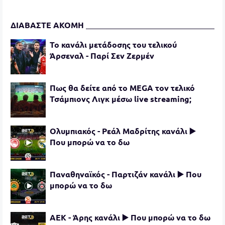
ΔΙΑΒΑΣΤΕ ΑΚΟΜΗ
Το κανάλι μετάδοσης του τελικού
Άρσεναλ - Παρί Σεν Ζερμέν
Πως θα δείτε από το MEGA τον τελικό
Τσάμπιονς Λιγκ μέσω live streaming;
Ολυμπιακός - Ρεάλ Μαδρίτης κανάλι ▶️
Που μπορώ να το δω
Παναθηναϊκός - Παρτιζάν κανάλι ▶️ Που
μπορώ να το δω
ΑΕΚ - Άρης κανάλι ▶️ Που μπορώ να το δω