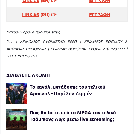
LINK #5
(ΕΝ) 👉
ΕΓΓΡΑΦΗ
LINK #6
(RU) 👉
ΕΓΓΡΑΦΗ
*Ισχύουν όροι & προϋποθέσεις
21+ | ΑΡΜΟΔΙΟΣ ΡΥΘΜΙΣΤΗΣ: ΕΕΕΠ | ΚΙΝΔΥΝΟΣ ΕΘΙΣΜΟΥ &
ΑΠΩΛΕΙΑΣ ΠΕΡΙΟΥΣΙΑΣ | ΓΡΑΜΜΗ ΒΟΗΘΕΙΑΣ ΚΕΘΕΑ: 210 9237777 |
ΠΑΙΞΕ ΥΠΕΥΘΥΝΑ
ΔΙΑΒΑΣΤΕ ΑΚΟΜΗ
Το κανάλι μετάδοσης του τελικού
Άρσεναλ - Παρί Σεν Ζερμέν
Πως θα δείτε από το MEGA τον τελικό
Τσάμπιονς Λιγκ μέσω live streaming;