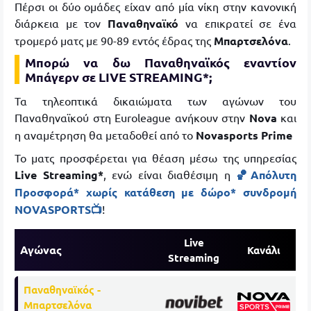
Πέρσι οι δύο ομάδες είχαν από μία νίκη στην κανονική
διάρκεια με τον
Παναθηναϊκό
να επικρατεί σε ένα
τρομερό ματς με 90-89 εντός έδρας της
Μπαρτσελόνα
.
Mπορώ να δω Παναθηναϊκός εναντίον
Μπάγερν
σε LIVE STREAMING*;
Τα τηλεοπτικά δικαιώματα των αγώνων του
Παναθηναϊκού στη Euroleague
ανήκουν στην
Nova
και
η αναμέτρηση θα μεταδοθεί από το
Novasports Prime
Το ματς προσφέρεται για θέαση μέσω της υπηρεσίας
Live Streaming*
, ενώ είναι διαθέσιμη η
🏀Απόλυτη
Προσφορά* χωρίς κατάθεση με δώρο* συνδρομή
NOVASPORTS📺
!
Live
Αγώνας
Κανάλι
Streaming
Παναθηναϊκός -
Μπαρτσελόνα