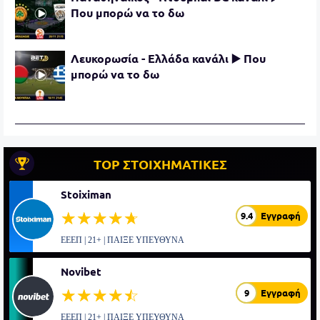
Που μπορώ να το δω
Λευκορωσία - Ελλάδα κανάλι ▶️ Που
μπορώ να το δω
TOP ΣΤΟΙΧΗΜΑΤΙΚΕΣ
Stoiximan
☆☆☆☆☆
★★★★★
9.4
Εγγραφή
ΕΕΕΠ | 21+ | ΠΑΙΞΕ ΥΠΕΥΘΥΝΑ
Novibet
☆☆☆☆☆
★★★★★
9
Εγγραφή
ΕΕΕΠ | 21+ | ΠΑΙΞΕ ΥΠΕΥΘΥΝΑ