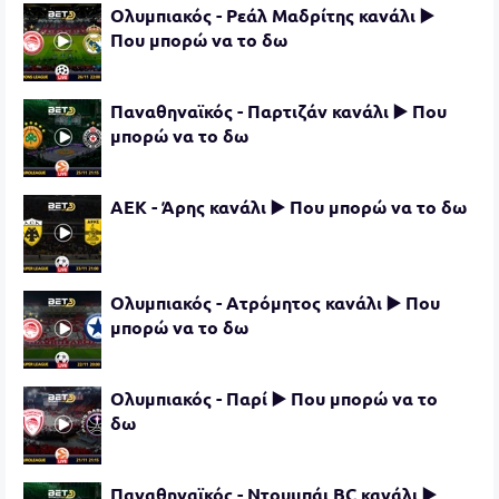
Ολυμπιακός - Ρεάλ Μαδρίτης κανάλι ▶️
Που μπορώ να το δω
Παναθηναϊκός - Παρτιζάν κανάλι ▶️ Που
μπορώ να το δω
ΑΕΚ - Άρης κανάλι ▶️ Που μπορώ να το δω
Ολυμπιακός - Ατρόμητος κανάλι ▶️ Που
μπορώ να το δω
Ολυμπιακός - Παρί ▶️ Που μπορώ να το
δω
Παναθηναϊκός - Ντουμπάι BC κανάλι ▶️