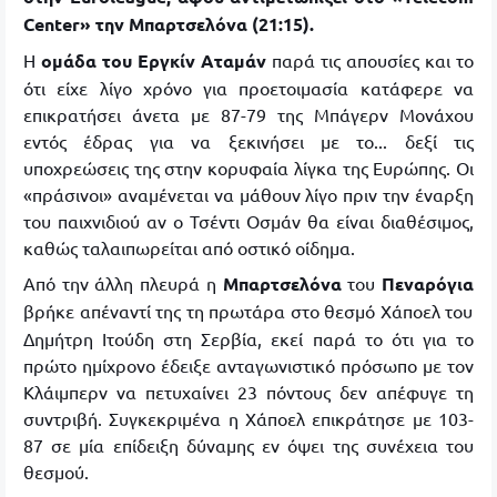
Center»
την Μπαρτσελόνα (21
:15)
.
Η
ομάδα του
Εργκίν
Αταμάν
παρά τις απουσίες και το
ότι είχε λίγο χρόνο για προετοιμασία κατάφερε να
επικρατήσει άνετα με 87-79 της Μπάγερν Μονάχου
εντός έδρας για να ξεκινήσει με το... δεξί τις
υποχρεώσεις της στην κορυφαία λίγκα της Ευρώπης. Οι
«
π
ράσινοι
»
αναμένεται να μάθουν λίγο πριν την έναρξη
του παιχνιδιού αν ο
Τσέντι
Οσμάν
θα είναι διαθέσιμος,
καθώς ταλαιπωρείται από οστικό οίδημα.
Από την άλλη πλευρά η
Μπαρτσελόνα
του
Πεναρόγια
βρήκε απέναντί της τη πρωτάρα στο θεσμό
Χάποελ
του
Δημήτρη
Ιτούδη
στη Σερβία, εκεί παρά το ότι για το
πρώτο ημίχρονο έδειξε ανταγωνιστικό πρόσωπο με τον
Κλάιμπερν
να πετυχαίνει 23 πόντους δεν απέφυγε τη
συντριβή. Συγκεκριμένα η
Χάποελ
επικράτησε με 103-
87 σε μία επίδειξη δύναμης εν όψει της συνέχεια του
θεσμού.