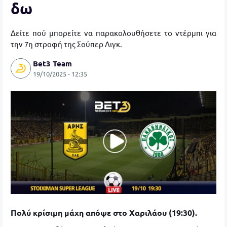
δω
Δείτε πού μπορείτε να παρακολουθήσετε το ντέρμπι για
την 7η στροφή της Σούπερ Λιγκ.
Bet3 Team
19/10/2025 - 12:35
Πολύ κρίσιμη μάχη απόψε στο Χαριλάου (19:30).