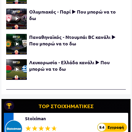
Ολυμπιακός - Παρί ▶️ Που μπορώ να το
δω
Παναθηναϊκός - Ντουμπάι BC κανάλι ▶️
Που μπορώ να το δω
Λευκορωσία - Ελλάδα κανάλι ▶️ Που
μπορώ να το δω
TOP ΣΤΟΙΧΗΜΑΤΙΚΕΣ
Stoiximan
☆☆☆☆☆
★★★★★
9.4
Εγγραφή