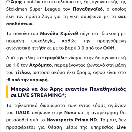
Ο
Άρης
υποδέχεται στο πλαίσιο της 7ης αγωνιστικής της
Stoiximan Super League τον
Παναθηναϊκό
, ο οποίος
έχει τον πρώτο λόγο για τη νίκη σύμφωνα με τα
σετ
αποδόσεων.
Το σύνολο του
Μανόλο Χιμένεθ
πήγε στη διακοπή με
πεσμένη ψυχολογία, καθώς την προηγούμενη
αγωνιστική ηττήθηκε με το βαρύ 3-0 από τον
ΟΦΗ
.
Από την άλλη το «
τριφύλλι
» νίκησε στην 6η αγωνιστική
με 1-0 τον
Ατρόμητο
, παραμένοντας ζωντανό στη μάχη
του
τίτλου
, ωστόσο ακόμα έχει δρόμο, αφού είναι στο
-8 από την κορυφή.
Mπορώ να δω Άρης εναντίον
Παναθηναϊκός
σε LIVE STREAMING*;
Τα τηλεοπτικά δικαιώματα των εντός έδρας αγώνων
του
ΠΑΟΚ
ανήκουν στην
Nova
και η αναμέτρηση θα
μεταδοθεί από το
Novasports Prime HD
. Το ματς δεν
προσφέρεται για θέαση μέσω της υπηρεσίας
Live