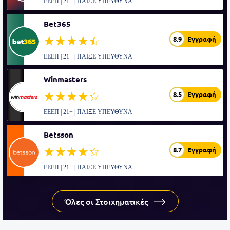
ΕΕΕΠ | 21+ | ΠΑΙΞΕ ΥΠΕΥΘΥΝΑ
Bet365
☆☆☆☆☆
★★★★★
8.9
Εγγραφή
ΕΕΕΠ | 21+ | ΠΑΙΞΕ ΥΠΕΥΘΥΝΑ
Winmasters
☆☆☆☆☆
★★★★★
8.5
Εγγραφή
ΕΕΕΠ | 21+ | ΠΑΙΞΕ ΥΠΕΥΘΥΝΑ
Betsson
☆☆☆☆☆
★★★★★
8.7
Εγγραφή
ΕΕΕΠ | 21+ | ΠΑΙΞΕ ΥΠΕΥΘΥΝΑ
Όλες οι Στοιχηματικές