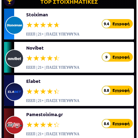
TOP ΣΤΟΙΧΗΜΑΤΙΚΕΣ
Stoiximan
☆☆☆☆☆
★★★★★
9.4
Εγγραφή
ΕΕΕΠ | 21+ | ΠΑΙΞΕ ΥΠΕΥΘΥΝΑ
Novibet
☆☆☆☆☆
★★★★★
9
Εγγραφή
ΕΕΕΠ | 21+ | ΠΑΙΞΕ ΥΠΕΥΘΥΝΑ
Elabet
☆☆☆☆☆
★★★★★
8.8
Εγγραφή
ΕΕΕΠ | 21+ | ΠΑΙΞΕ ΥΠΕΥΘΥΝΑ
Pamestoixima.gr
☆☆☆☆☆
★★★★★
8.6
Εγγραφή
ΕΕΕΠ | 21+ | ΠΑΙΞΕ ΥΠΕΥΘΥΝΑ