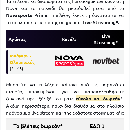
Τα τηλεοπτικά δικαιώματα της Euroleague ανήκουν στη
Nova και το παιχνίδι θα μεταδοθεί μέσα από το
Novasports Prime
. Επιπλέον, έχετε τη δυνατότητα να
το απολαύσετε μέσω της υπηρεσίας
Live Streaming*.
Live
Αγώνας
Κανάλι
Streaming*
Μπάγερν -
Ολυμπιακός
(21:45)
Μπορείτε να επιλέξετε κάποια από τις παρακάτω
εταιρίες προκειμένου για να παρακολουθήσετε
ζωντανά την εξέλιξή του ματς
εύκολα και δωρεάν
*.
Ακόμη περισσότερα παιχνίδια διαθέσιμα στο
πλούσιο
πρόγραμμα live streaming
* της εκάστοτε στοιχηματικής:
Το βλέπεις δωρεάν*
ΕΔΩ ⤵