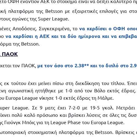
. Στο ΟΦΗ εναντίον ΑΕΚ το στοίχημα είναι να δείξει καλύτερο 
κή πλατφόρμα της Betsson με εξαιρετικές επιλογές για στο
τους αγώνες της Super League.
μένες Αποδόσεις. Συγκεκριμένα, το
να κερδίσει ο ΟΦΗ οπο
mbo
να κερδίσει η ΑΕΚ και τα δύο ημίχρονα και να επιβεβα
φόρμα της Betsson.
αι ΠΑΟΚ
έχεται τον ΠΑΟΚ,
με τον άσο στο 2.38** και το διπλό στο 2.
εκ τούτου έχει μείνει πίσω στη διεκδίκηση του τίτλου. Έπε
ενη αγωνιστική ηττήθηκε με 1-0 από τον Βόλο εκτός έδρας
ου Europa League νίκησε 1-0 εκτός έδρας τη Μάλμε.
er League. Σε 9 ματς έχει 7-2-0 με 19-5 γκολ. Μετράει 
ίχνει πολύ καλό πρόσωπο και βρίσκει λύσεις σε όλες τις δυσ
ς Γιούνγκ Μπόις για τη League Phase του Europa League.
τοποριακή στοιχηματική πλατφόρμα της Betsson. Βρίσκεις 