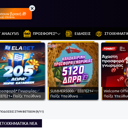
τουν βροχή 🎁
 ΠΑΙΞΕ ΥΠΕΥΘΥΝΑ
 ANALYSIS
ΠΡΟΣΦΟΡΕΣ*
ΕΙΔΗΣΕΙΣ
ΣΤΟΙΧΗΜΑΤΙΚ
ροσφορά* Γνωριμίας✅
SUMMER5000✅ ΕΕΕΠ|21+
Welcome Offe
ΕΕΠ|21+ Παίξε Υπεύθυνα
Παίξε Υπεύθυνα
Παίξε Υπεύθυ
ΠΟΔΟΣΕΙΣ ΣΤΗΝ BETSSON (9/11)
ΣΤΟΙΧΗΜΑΤΙΚΑ ΝΕΑ