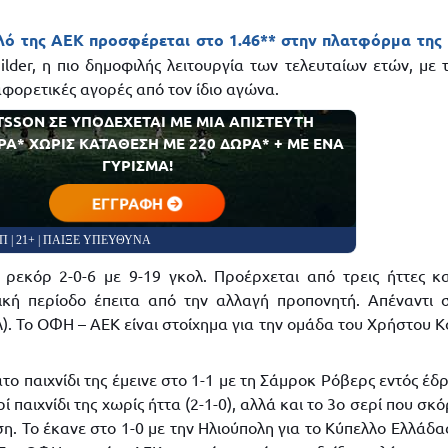
πλό της ΑΕΚ προσφέρεται στο 1.46** στην πλατφόρμα της
ilder, η πιο δημοφιλής λειτουργία των τελευταίων ετών, με 
αφορετικές αγορές από τον ίδιο αγώνα.
TSSON ΣΕ ΥΠΟΔΕΧΕΤΑΙ ΜΕ ΜΙΑ ΑΠΙΣΤΕΥΤΗ
Α* ΧΩΡΙΣ ΚΑΤΑΘΕΣΗ ΜΕ 220 ΔΩΡΑ* + ΜΕ ΕΝΑ
ΓΥΡΙΣΜΑ!
ΕΓΓΡΑΦΗ
Π | 21+ | ΠΑΙΞΕ ΥΠΕΥΘΥΝΑ
εκόρ 2-0-6 με 9-19 γκολ. Προέρχεται από τρεις ήττες κα
ική περίοδο έπειτα από την αλλαγή προπονητή. Απέναντι 
κολ). Το ΟΦΗ – ΑΕΚ είναι στοίχημα για την ομάδα του Χρήστου Κ
το παιχνίδι της έμεινε στο 1-1 με τη Σάμροκ Ρόβερς εντός έδρ
 παιχνίδι της χωρίς ήττα (2-1-0), αλλά και το 3ο σερί που σκ
ση. Το έκανε στο 1-0 με την Ηλιούπολη για το Κύπελλο Ελλάδα