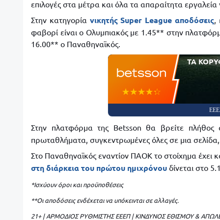
επιλογές στα μέτρα και όλα τα απαραίτητα εργαλεία 
Στην κατηγορία
νικητής Super League αποδόσεις
,
φαβορί είναι ο Ολυμπιακός με 1.45** στην πλατφόρ
16.00** ο Παναθηναϊκός.
ΤΑ ΚΟΡΥ
☆☆☆☆☆
★★★★★
ΕΕΕ
Στην πλατφόρμα της Betsson θα βρείτε πλήθο
πρωταθλήματα, συγκεντρωμένες όλες σε μια σελίδα, 
Στο Παναθηναϊκός εναντίον ΠΑΟΚ το στοίχημα έχει κ
στη διάρκεια του πρώτου ημιχρόνου
δίνεται στο 5.
*
Ισχύουν όροι και προϋποθέσεις
**Οι αποδόσεις ενδέχεται να υπόκεινται σε αλλαγές.
21+ | ΑΡΜΟΔΙΟΣ ΡΥΘΜΙΣΤΗΣ ΕΕΕΠ | ΚΙΝΔΥΝΟΣ ΕΘΙΣΜΟΥ & ΑΠΩΛΕ