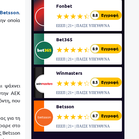
Fonbet
 Betsson
.
☆☆☆☆☆
★★★★★
8.8
Εγγραφή
την οποία
ΕΕΕΠ | 21+ | ΠΑΙΞΕ ΥΠΕΥΘΥΝΑ
Bet365
☆☆☆☆☆
★★★★★
8.9
Εγγραφή
ΕΕΕΠ | 21+ | ΠΑΙΞΕ ΥΠΕΥΘΥΝΑ
Winmasters
☆☆☆☆☆
★★★★★
8.5
Εγγραφή
ι ψάχνει
στην ΑΕΚ
ΕΕΕΠ | 21+ | ΠΑΙΞΕ ΥΠΕΥΘΥΝΑ
όντη, που
Betsson
☆☆☆☆☆
★★★★★
8.7
Εγγραφή
ας για τη
όραρε στο
ΕΕΕΠ | 21+ | ΠΑΙΞΕ ΥΠΕΥΘΥΝΑ
ς Betsson