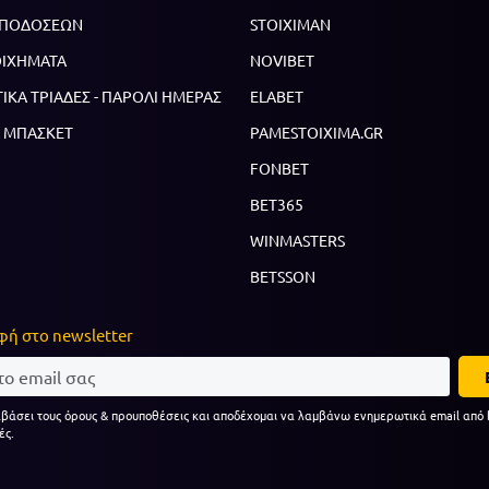
ΑΠΟΔΟΣΕΩΝ
STOIXIMAN
ΟΙΧΗΜΑΤΑ
NOVIBET
ΚΑ ΤΡΙΑΔΕΣ - ΠΑΡΟΛΙ ΗΜΕΡΑΣ
ELABET
 ΜΠΑΣΚΕΤ
PAMESTOIXIMA.GR
FONBET
BET365
WINMASTERS
BETSSON
φή στο newsletter
αβάσει τους όρους & προυποθέσεις και αποδέχομαι να λαμβάνω ενημερωτικά email από b
ές.