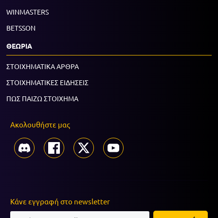
WINMASTERS
BETSSON
ΘΕΩΡΙΑ
ΣΤΟΙΧΗΜΑΤΙΚΑ ΑΡΘΡΑ
ΣΤΟΙΧΗΜΑΤΙΚΕΣ ΕΙΔΗΣΕΙΣ
ΠΩΣ ΠΑΙΖΩ ΣΤΟΙΧΗΜΑ
Ακολουθήστε μας
Κάνε εγγραφή στο newsletter