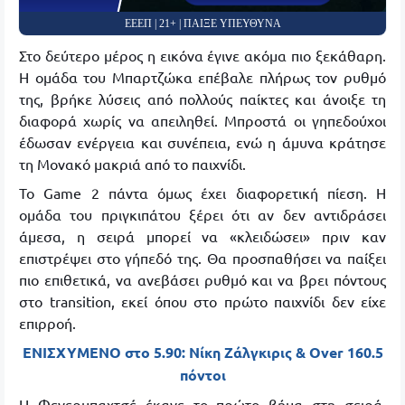
ΕΕΕΠ | 21+ | ΠΑΙΞΕ ΥΠΕΥΘΥΝΑ
Στο δεύτερο μέρος η εικόνα έγινε ακόμα πιο ξεκάθαρη.
Η ομάδα του Μπαρτζώκα επέβαλε πλήρως τον ρυθμό
της, βρήκε λύσεις από πολλούς παίκτες και άνοιξε τη
διαφορά χωρίς να απειληθεί. Μπροστά οι γηπεδούχοι
έδωσαν ενέργεια και συνέπεια, ενώ η άμυνα κράτησε
τη Μονακό μακριά από το παιχνίδι.
Το Game 2 πάντα όμως έχει διαφορετική πίεση. Η
ομάδα του πριγκιπάτου ξέρει ότι αν δεν αντιδράσει
άμεσα, η σειρά μπορεί να «κλειδώσει» πριν καν
επιστρέψει στο γήπεδό της. Θα προσπαθήσει να παίξει
πιο επιθετικά, να ανεβάσει ρυθμό και να βρει πόντους
στο transition, εκεί όπου στο πρώτο παιχνίδι δεν είχε
επιρροή.
ΕΝΙΣΧΥΜΕΝΟ στο 5.90: Νίκη Ζάλγκιρις & Over 160.5
πόντοι
Η Φενερμπαχτσέ έκανε το πρώτο βήμα στη σειρά,