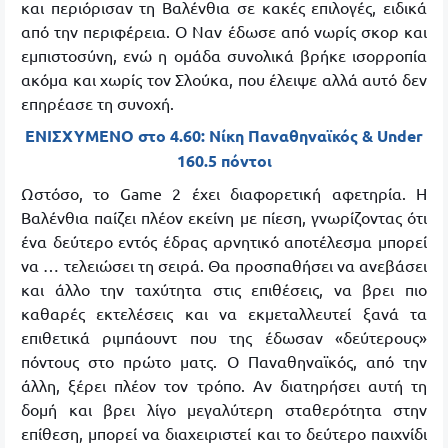
και περιόρισαν τη Βαλένθια σε κακές επιλογές, ειδικά
από την περιφέρεια. Ο Ναν έδωσε από νωρίς σκορ και
εμπιστοσύνη, ενώ η ομάδα συνολικά βρήκε ισορροπία
ακόμα και χωρίς τον Σλούκα, που έλειψε αλλά αυτό δεν
επηρέασε τη συνοχή.
ΕΝΙΣΧΥΜΕΝΟ στο 4.60: Νίκη Παναθηναϊκός & Under
160.5 πόντοι
Ωστόσο, το Game 2 έχει διαφορετική αφετηρία. Η
Βαλένθια παίζει πλέον εκείνη με πίεση, γνωρίζοντας ότι
ένα δεύτερο εντός έδρας αρνητικό αποτέλεσμα μπορεί
να … τελειώσει τη σειρά. Θα προσπαθήσει να ανεβάσει
και άλλο την ταχύτητα στις επιθέσεις, να βρει πιο
καθαρές εκτελέσεις και να εκμεταλλευτεί ξανά τα
επιθετικά ριμπάουντ που της έδωσαν «δεύτερους»
πόντους στο πρώτο ματς. Ο Παναθηναϊκός, από την
άλλη, ξέρει πλέον τον τρόπο. Αν διατηρήσει αυτή τη
δομή και βρει λίγο μεγαλύτερη σταθερότητα στην
επίθεση, μπορεί να διαχειριστεί και το δεύτερο παιχνίδι