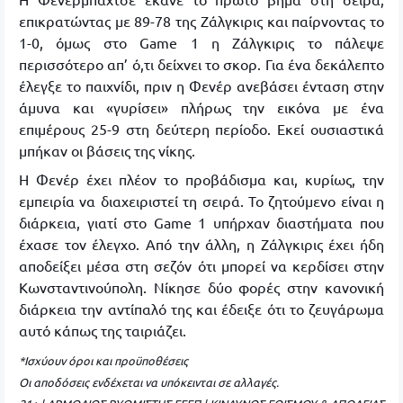
επικρατώντας με 89-78 της Ζάλγκιρις και παίρνοντας το
1-0, όμως στο Game 1 η Ζάλγκιρις το πάλεψε
περισσότερο απ’ ό,τι δείχνει το σκορ. Για ένα δεκάλεπτο
έλεγξε το παιχνίδι, πριν η Φενέρ ανεβάσει ένταση στην
άμυνα και «γυρίσει» πλήρως την εικόνα με ένα
επιμέρους 25-9 στη δεύτερη περίοδο. Εκεί ουσιαστικά
μπήκαν οι βάσεις της νίκης.
Η Φενέρ έχει πλέον το προβάδισμα και, κυρίως, την
εμπειρία να διαχειριστεί τη σειρά. Το ζητούμενο είναι η
διάρκεια, γιατί στο Game 1 υπήρχαν διαστήματα που
έχασε τον έλεγχο. Από την άλλη, η Ζάλγκιρις έχει ήδη
αποδείξει μέσα στη σεζόν ότι μπορεί να κερδίσει στην
Κωνσταντινούπολη. Νίκησε δύο φορές στην κανονική
διάρκεια την αντίπαλό της και έδειξε ότι το ζευγάρωμα
αυτό κάπως της ταιριάζει.
*Ισχύουν όροι και προϋποθέσεις
Οι αποδόσεις ενδέχεται να υπόκεινται σε αλλαγές.