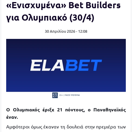
«Ενισχυμένα» Bet Builders
για Ολυμπιακό (30/4)
30 Απριλίου 2026 - 12:08
Ο Ολυμπιακός έριξε 21 πόντους, ο Παναθηναϊκός
έναν.
Αμφότεροι όμως έκαναν τη δουλειά στην πρεμιέρα των