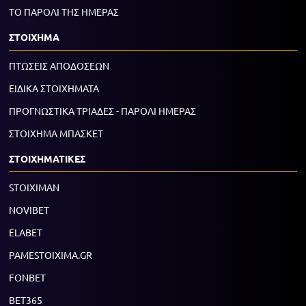
ΤΟ ΠΑΡΟΛΙ ΤΗΣ ΗΜΕΡΑΣ
ΣΤΟΙΧΗΜΑ
ΠΤΩΣΕΙΣ ΑΠΟΔΟΣΕΩΝ
ΕΙΔΙΚΑ ΣΤΟΙΧΗΜΑΤΑ
ΠΡΟΓΝΩΣΤΙΚΑ ΤΡΙΑΔΕΣ - ΠΑΡΟΛΙ ΗΜΕΡΑΣ
ΣΤΟΙΧΗΜΑ ΜΠΑΣΚΕΤ
ΣΤΟΙΧΗΜΑΤΙΚΕΣ
STOIXIMAN
NOVIBET
ELABET
PAMESTOIXIMA.GR
FONBET
BET365