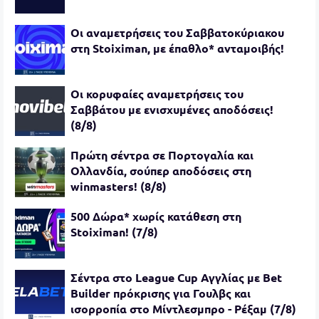
Οι αναμετρήσεις του Σαββατοκύριακου
στη Stoiximan, με έπαθλο* ανταμοιβής!
Oι κορυφαίες αναμετρήσεις του
Σαββάτου με ενισχυμένες αποδόσεις!
(8/8)
Πρώτη σέντρα σε Πορτογαλία και
Ολλανδία, σούπερ αποδόσεις στη
winmasters! (8/8)
500 Δώρα* χωρίς κατάθεση στη
Stoiximan! (7/8)
Σέντρα στο League Cup Αγγλίας με Bet
Builder πρόκρισης για Γουλβς και
ισορροπία στο Μίντλεσμπρο - Ρέξαμ (7/8)