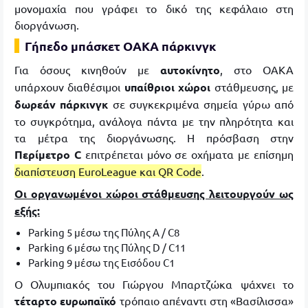
μονομαχία που γράφει το δικό της κεφάλαιο στη
διοργάνωση.
Γήπεδο μπάσκετ ΟΑΚΑ πάρκινγκ
Για όσους κινηθούν με
αυτοκίνητο
, στο ΟΑΚΑ
υπάρχουν διαθέσιμοι
υπαίθριοι χώροι
στάθμευσης, με
δωρεάν πάρκινγκ
σε συγκεκριμένα σημεία γύρω από
το συγκρότημα, ανάλογα πάντα με την πληρότητα και
τα μέτρα της διοργάνωσης. Η πρόσβαση στην
Περίμετρο C
επιτρέπεται μόνο σε οχήματα με επίσημη
διαπίστευση EuroLeague και QR Code
.
Οι οργανωμένοι χώροι στάθμευσης λειτουργούν ως
εξής:
Parking 5 μέσω της Πύλης A / C8
Parking 6 μέσω της Πύλης D / C11
Parking 9 μέσω της Εισόδου C1
Ο Ολυμπιακός του Γιώργου Μπαρτζώκα ψάχνει το
τέταρτο ευρωπαϊκό
τρόπαιο απέναντι στη «Βασίλισσα»