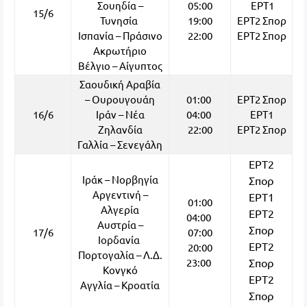
Σουηδία –
05:00
ΕΡΤ1
15/6
Τυνησία
19:00
ΕΡΤ2 Σπορ
Ισπανία – Πράσινο
22:00
ΕΡΤ2 Σπορ
Ακρωτήριο
Βέλγιο – Αίγυπτος
Σαουδική Αραβία
– Ουρουγουάη
01:00
ΕΡΤ2 Σπορ
16/6
Ιράν – Νέα
04:00
ΕΡΤ1
Ζηλανδία
22:00
ΕΡΤ2 Σπορ
Γαλλία – Σενεγάλη
ΕΡΤ2
Ιράκ – Νορβηγία
Σπορ
Αργεντινή –
ΕΡΤ1
01:00
Αλγερία
ΕΡΤ2
04:00
Αυστρία –
Σπορ
17/6
07:00
Ιορδανία
ΕΡΤ2
20:00
Πορτογαλία – Λ.Δ.
23:00
Σπορ
Κονγκό
ΕΡΤ2
Αγγλία – Κροατία
Σπορ