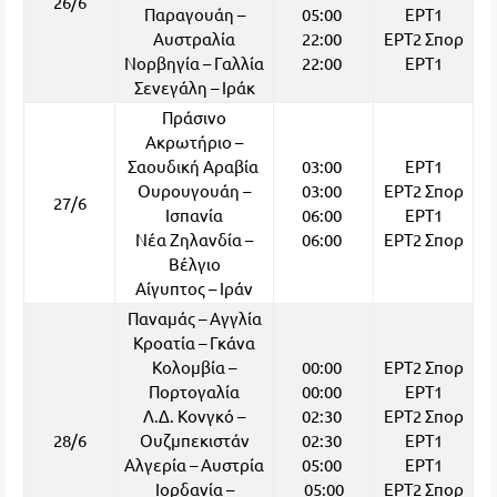
26/6
Παραγουάη –
05:00
ΕΡΤ1
Αυστραλία
22:00
ΕΡΤ2 Σπορ
Νορβηγία – Γαλλία
22:00
ΕΡΤ1
Σενεγάλη – Ιράκ
Πράσινο
Ακρωτήριο –
Σαουδική Αραβία
03:00
ΕΡΤ1
Ουρουγουάη –
03:00
ΕΡΤ2 Σπορ
27/6
Ισπανία
06:00
ΕΡΤ1
Νέα Ζηλανδία –
06:00
ΕΡΤ2 Σπορ
Βέλγιο
Αίγυπτος – Ιράν
Παναμάς – Αγγλία
Κροατία – Γκάνα
Κολομβία –
00:00
ΕΡΤ2 Σπορ
Πορτογαλία
00:00
ΕΡΤ1
Λ.Δ. Κονγκό –
02:30
ΕΡΤ2 Σπορ
28/6
Ουζμπεκιστάν
02:30
ΕΡΤ1
Αλγερία – Αυστρία
05:00
ΕΡΤ1
Ιορδανία –
05:00
ΕΡΤ2 Σπορ