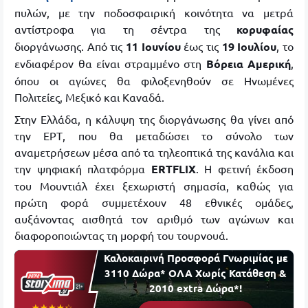
πυλών, με την ποδοσφαιρική κοινότητα να μετρά
αντίστροφα για τη σέντρα της
κορυφαίας
διοργάνωσης. Από τις
11 Ιουνίου
έως τις
19 Ιουλίου
, το
ενδιαφέρον θα είναι στραμμένο στη
Βόρεια Αμερική
,
όπου οι αγώνες θα φιλοξενηθούν σε Ηνωμένες
Πολιτείες, Μεξικό και Καναδά.
Στην Ελλάδα, η κάλυψη της διοργάνωσης θα γίνει από
την ΕΡΤ, που θα μεταδώσει το σύνολο των
αναμετρήσεων μέσα από τα τηλεοπτικά της κανάλια και
την ψηφιακή πλατφόρμα
ERTFLIX
. Η φετινή έκδοση
του Μουντιάλ έχει ξεχωριστή σημασία, καθώς για
πρώτη φορά συμμετέχουν 48 εθνικές ομάδες,
αυξάνοντας αισθητά τον αριθμό των αγώνων και
διαφοροποιώντας τη μορφή του τουρνουά.
Καλοκαιρινή Προσφορά Γνωριμίας με
3110 Δώρα* ΟΛΑ Χωρίς Κατάθεση &
2010 extra Δώρα*!
☆☆☆☆☆
★★★★★